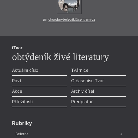
chorobnybeletrik@centrum.cz
iTvar
obtýdeník živé literatury
= 2022
Aktuální číslo
Tvárnice
18. 1
Ravt
O časopisu Tvar
19:0
Neod
Akce
Archiv čísel
Gros
Příležitosti
Předplatné
Uniká
čtyřm
podob
Rubriky
Beletrie