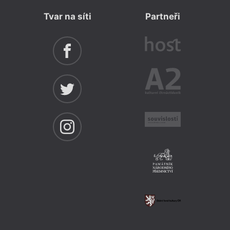
nové
Tvar na síti
Partneři
Druho
2022)
překl
nakla