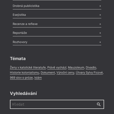
Poezie
,
Próza
,
Dokumenty
,
Drama
,
Celá rubrika
Drobná publicistika
Odlesk
,
Zasláno
,
Nezařazené
,
Novinky v Tvaru
,
Slovo
,
Výročí
,
Esejistika
Nekrolog
,
Glosa
,
Sloupek
,
Pozvánka
,
Literární soutěž
,
Komentář
,
Celá rubrika
Esej
,
Pádlo
,
Úvaha
,
Texty
,
Studie
,
Celá rubrika
Recenze a reflexe
Recenze
,
Dvakrát
,
Horké párky
,
969 slov o próze
,
Reportáže
Méně slov o próze
,
Celá rubrika
Literární zítřky
,
Reportáž
,
Literární život
,
Divadlo
,
Kritický ohlas
,
Rozhovory
Celá rubrika
Rozhovor
,
Anketa
,
Celá rubrika
Témata
Ženy v katolické literatuře
,
Právě vychází
,
Mauzoleum
,
Divadlo
,
Historie kolonialismu
,
Dokument
,
Výroční ceny
,
Útvary Sylvy Ficové
,
969 slov o próze
,
Islám
Vyhledávání
= 2022
12. 1
16:0
Davi