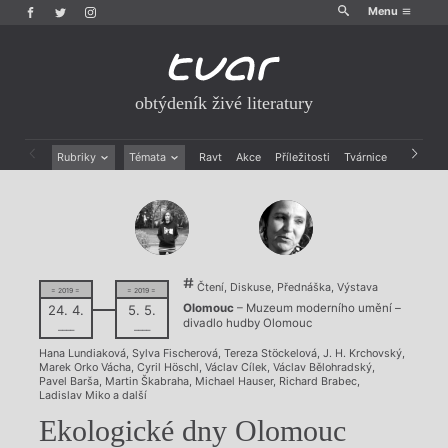
Menu
obtýdeník živé literatury
Rubriky
Témata
Ravt
Akce
Příležitosti
Tvárnice
Archiv
Beletrie
Ženy v katolické literatuře
Drobná publicistika
Právě vychází
Esejistika
Mauzoleum
Recenze a reflexe
Divadlo
Reportáže
Historie kolonialismu
Čtení, Diskuse, Přednáška, Výstava
Rozhovory
Dokument
= 2019 =
= 2019 =
Olomouc
– Muzeum moderního umění –
24. 4.
5. 5.
Výroční ceny
divadlo hudby Olomouc
––––
––––
Hana Lundiaková
,
Sylva Fischerová
,
Tereza Stöckelová
,
J. H. Krchovský
,
Marek Orko Vácha
,
Cyril Höschl
,
Václav Cílek
,
Václav Bělohradský
,
Pavel Barša
,
Martin Škabraha
,
Michael Hauser
,
Richard Brabec
,
Ladislav Miko
a další
Ekologické dny Olomouc