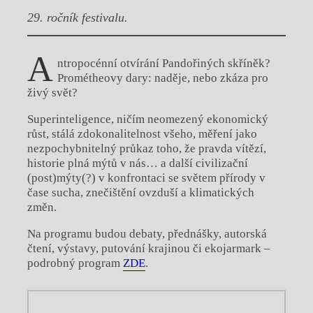
29. ročník festivalu.
A
ntropocénní otvírání Pandořiných skříněk?
Prométheovy dary: naděje, nebo zkáza pro
živý svět?
Superinteligence, ničím neomezený ekonomický
růst, stálá zdokonalitelnost všeho, měření jako
nezpochybnitelný průkaz toho, že pravda vítězí,
historie plná mýtů v nás… a další civilizační
(post)mýty(?) v konfrontaci se světem přírody v
čase sucha, znečištění ovzduší a klimatických
změn.
Na programu budou debaty, přednášky, autorská
čtení, výstavy, putování krajinou či ekojarmark –
podrobný program
ZDE
.