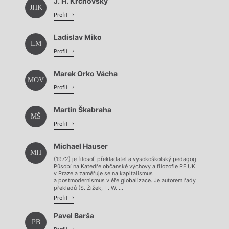
J. H. Krchovský
JHK
Profil
Ladislav Miko
LM
Profil
Marek Orko Vácha
MOV
Profil
Martin Škabraha
MŠ
Profil
Michael Hauser
MH
(1972) je filosof, překladatel a vysokoškolský pedagog.
Působí na Katedře občanské výchovy a filozofie PF UK
v Praze a zaměřuje se na kapitalismus
a postmodernismus v éře globalizace. Je autorem řady
překladů (S. Žižek, T. W. ...
Profil
Pavel Barša
PB