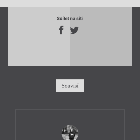
Sdílet na síti
Souvisí