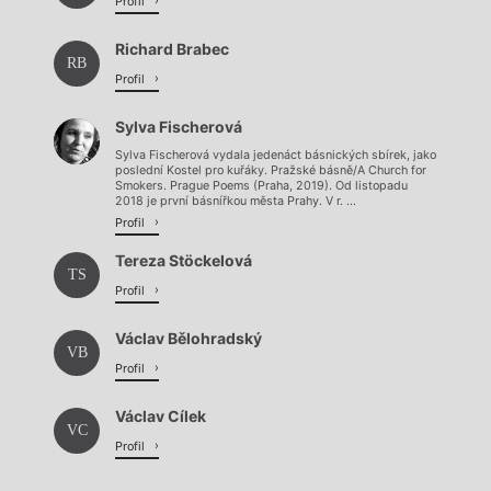
Profil
Richard Brabec
RB
Profil
Sylva Fischerová
Sylva Fischerová vydala jedenáct básnických sbírek, jako
poslední Kostel pro kuřáky. Pražské básně/A Church for
Smokers. Prague Poems (Praha, 2019). Od listopadu
2018 je první básnířkou města Prahy. V r. ...
Profil
Tereza Stöckelová
TS
Profil
Václav Bělohradský
VB
Profil
Václav Cílek
VC
Profil