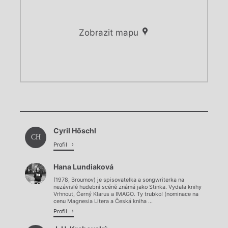
Zobrazit mapu
Chviličku.
Chviličku.
Načítá se.
Cyril Höschl
Načítá se.
CH
Profil
Hana Lundiaková
(1978, Broumov) je spisovatelka a songwriterka na
nezávislé hudební scéně známá jako Stinka. Vydala knihy
Vrhnout, Černý Klarus a IMAGO. Ty trubko! (nominace na
cenu Magnesia Litera a Česká kniha ...
Profil