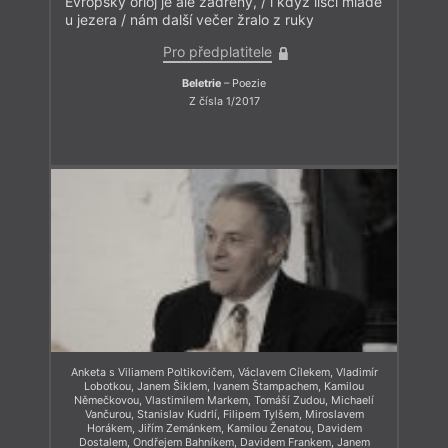
Evropský orloj je ale zadřený, / i když liščí mládě
u jezera / nám další večer žralo z ruky
Pro předplatitele
Beletrie
– Poezie
Z čísla 1/2017
Anketa s Viliamem Poltikovičem, Václavem Cílekem, Vladimír
Lobotkou, Janem Šiklem, Ivanem Štampachem, Kamilou
Němečkovou, Vlastimilem Markem, Tomáší Zudou, Michaelí
Vančurou, Stanislav Kudrlí, Filipem Tylšem, Miroslavem
Horákem, Jiřím Zemánkem, Kamilou Ženatou, Davidem
Dostalem, Ondřejem Bahníkem, Davidem Frankem, Janem