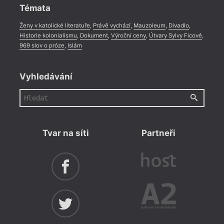
Témata
Ženy v katolické literatuře
,
Právě vychází
,
Mauzoleum
,
Divadlo
,
Historie kolonialismu
,
Dokument
,
Výroční ceny
,
Útvary Sylvy Ficové
,
969 slov o próze
,
Islám
Vyhledávání
Tvar na síti
Partneři