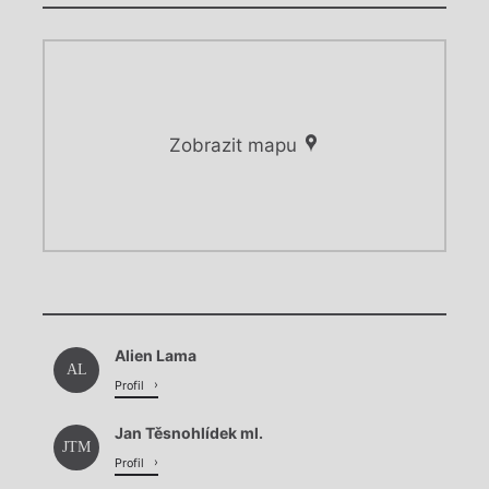
Zobrazit mapu
Chviličku.
Chviličku.
Načítá se.
Alien Lama
Načítá se.
AL
Profil
Jan Těsnohlídek ml.
JTM
Profil