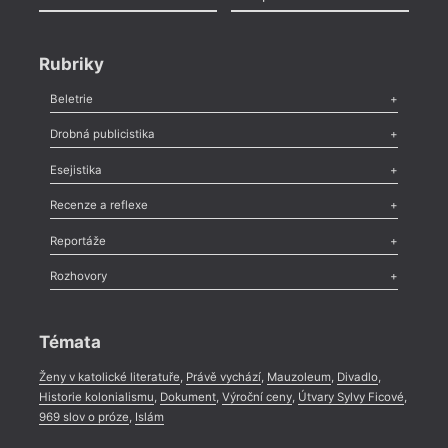
Rubriky
Beletrie
Poezie
,
Próza
,
Dokumenty
,
Drama
,
Celá rubrika
Drobná publicistika
Odlesk
,
Zasláno
,
Nezařazené
,
Novinky v Tvaru
,
Slovo
,
Výročí
,
Esejistika
Nekrolog
,
Glosa
,
Sloupek
,
Pozvánka
,
Literární soutěž
,
Komentář
,
Celá rubrika
Esej
,
Pádlo
,
Úvaha
,
Texty
,
Studie
,
Celá rubrika
Recenze a reflexe
Recenze
,
Dvakrát
,
Horké párky
,
969 slov o próze
,
Reportáže
Méně slov o próze
,
Celá rubrika
Literární zítřky
,
Reportáž
,
Literární život
,
Divadlo
,
Kritický ohlas
,
Rozhovory
Celá rubrika
Rozhovor
,
Anketa
,
Celá rubrika
Témata
Ženy v katolické literatuře
,
Právě vychází
,
Mauzoleum
,
Divadlo
,
Historie kolonialismu
,
Dokument
,
Výroční ceny
,
Útvary Sylvy Ficové
,
969 slov o próze
,
Islám