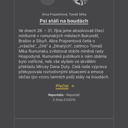
Alice Prajzentová
,
Tomáš Míka
Psi stáli na boudách
Ve dnech 28. – 31. října jsme absolvovali čtecí
miniturné v rumunských městech Bukurešť,
Brašov a Sibyň. Alice Prajzentová četla o
„vrásčité“, „čiré“ a „žilnatých“, zatímco Tomáš
Míka Rumunsku zvěstoval dobře míněné rady
Hospodyně. Rumunské publikum k nám oběma
bylo vstřícné, neb vše slyšelo ve skvělém
překladu Mircey Dana Duty. Celá naše výprava
překypovala roztodivnými situacemi a emoce
občas (po vzoru tamních psů) stály na boudách.
Přečíst
Reportáže
– Reportáž
Z čísla 21/2015