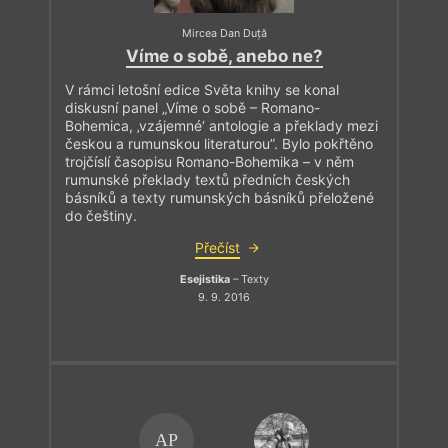
Mircea Dan Duță
Víme o sobě, anebo ne?
V rámci letošní edice Světa knihy se konal
diskusní panel „Víme o sobě – Romano-
Bohemica, ‚vzájemné‘ antologie a překlady mezi
českou a rumunskou literaturou”. Bylo pokřtěno
trojčíslí časopisu Romano-Bohemika – v něm
rumunské překlady textů předních českých
básníků a texty rumunských básníků přeložené
do češtiny.
Přečíst
Esejistika
– Texty
9. 9. 2016
AP