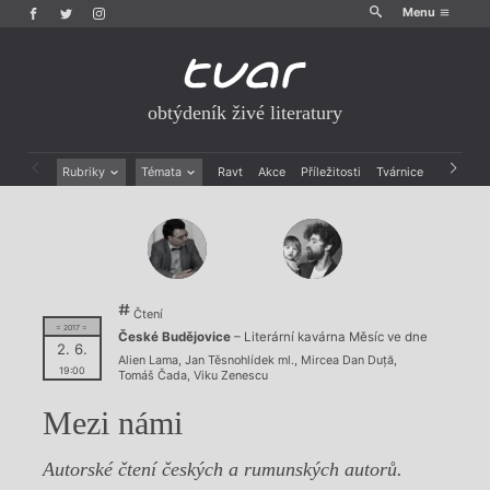
Menu
obtýdeník živé literatury
Rubriky
Témata
Ravt
Akce
Příležitosti
Tvárnice
Archiv
Beletrie
Ženy v katolické literatuře
Drobná publicistika
Právě vychází
Esejistika
Mauzoleum
Recenze a reflexe
Divadlo
Reportáže
Historie kolonialismu
Čtení
Rozhovory
Dokument
= 2017 =
České Budějovice
– Literární kavárna Měsíc ve dne
Výroční ceny
2. 6.
Alien Lama
,
Jan Těsnohlídek ml.
,
Mircea Dan Duță
,
19:00
Tomáš Čada
,
Viku Zenescu
Mezi námi
Autorské čtení českých a rumunských autorů.