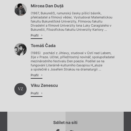
Mircea Dan Duță
(1967, Bukurešť), rumunský česky píšící básník,
překladatel a filmový vědec. Vystudoval Matematickou
fakultu Bukurešťské Univerzity, Filmovou fakultu
Divadelní a filmové Univerzity Iona Luky Caragialeho v
Bukurešti, Filozofickou fakultu Univerzity Karlovy ...
Profil
Tomáš Čada
(1985) pochází z Jihlavy, studoval v Ústí nad Labem,
žije v Praze. Učitel, příležitostný novinář, spolupořadatel
mezinárodního festivalu Den poezie. Podílel se na
fungování Literárně-kulturního časopisu H_aluze
a společně s Josefem Strakou na dramaturgii ...
Profil
Viku Zenescu
VZ
Profil
Sdílet na síti