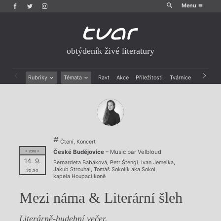
Menu
obtýdeník živé literatury
Rubriky
Témata
Ravt
Akce
Příležitosti
Tvárnice
Archiv
Beletrie
Ženy v katolické literatuře
Drobná publicistika
Právě vychází
Esejistika
Mauzoleum
Recenze a reflexe
Divadlo
Reportáže
Historie kolonialismu
Čtení, Koncert
Rozhovory
Dokument
České Budějovice
– Music bar Velbloud
= 2018 =
Výroční ceny
14. 9.
Bernardeta Babáková
,
Petr Štengl
,
Ivan Jemelka
,
Jakub Strouhal
,
Tomáš Sokolík aka Sokol
,
20:30
kapela Houpací koně
Mezi náma & Literární šleh
Literárně-hudební večer.