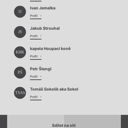
Ivan Jemelka
IJ
Profil
Jakub Strouhal
JS
Profil
kapela Houpací koně
KHK
Profil
Petr Štengl
PŠ
Profil
Tomáš Sokolík aka Sokol
TSAS
Profil
Sdílet na síti