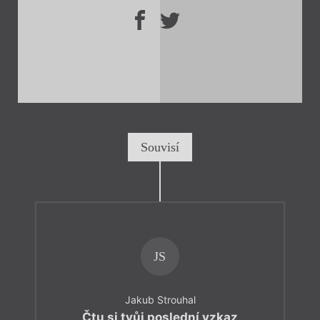
Souvisí
JS
Jakub Strouhal
Čtu si tvůj poslední vzkaz