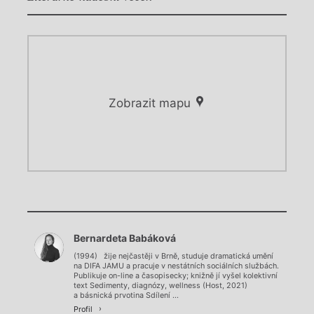
Zobrazit mapu
Chviličku.
Chviličku.
Načítá se.
Bernardeta Babáková
Načítá se.
(1994) žije nejčastěji v Brně, studuje dramatická umění
na DIFA JAMU a pracuje v nestátních sociálních službách.
Publikuje on-line a časopisecky; knižně jí vyšel kolektivní
text Sedimenty, diagnózy, wellness (Host, 2021)
a básnická prvotina Sdílení ...
Profil