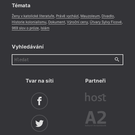
Témata
Ženy v katolické literatuře
,
Právě vychází
,
Mauzoleum
,
Divadlo
,
Historie kolonialismu
,
Dokument
,
Výroční ceny
,
Útvary Sylvy Ficové
,
969 slov o próze
,
Islám
Vyhledávání
Tvar na síti
Partneři