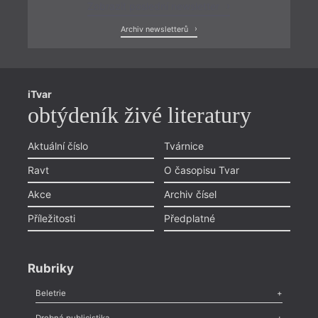
Zobrazit poslední newsletter
Archiv newsletterů
iTvar
obtýdeník živé literatury
Aktuální číslo
Tvárnice
Ravt
O časopisu Tvar
Akce
Archiv čísel
Příležitosti
Předplatné
Rubriky
Beletrie
Poezie
,
Próza
,
Dokumenty
,
Drama
,
Celá rubrika