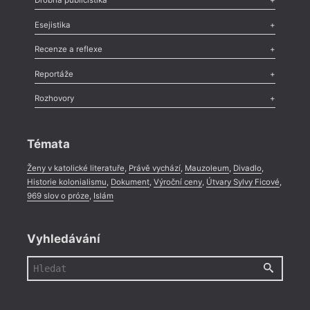
Drobná publicistika
Odlesk
,
Zasláno
,
Nezařazené
,
Novinky v Tvaru
,
Slovo
,
Výročí
,
Esejistika
Nekrolog
,
Glosa
,
Sloupek
,
Pozvánka
,
Literární soutěž
,
Komentář
,
Celá rubrika
Esej
,
Pádlo
,
Úvaha
,
Texty
,
Studie
,
Celá rubrika
Recenze a reflexe
Recenze
,
Dvakrát
,
Horké párky
,
969 slov o próze
,
Reportáže
Méně slov o próze
,
Celá rubrika
Literární zítřky
,
Reportáž
,
Literární život
,
Divadlo
,
Kritický ohlas
,
Rozhovory
Celá rubrika
Rozhovor
,
Anketa
,
Celá rubrika
Témata
Ženy v katolické literatuře
,
Právě vychází
,
Mauzoleum
,
Divadlo
,
Historie kolonialismu
,
Dokument
,
Výroční ceny
,
Útvary Sylvy Ficové
,
969 slov o próze
,
Islám
Vyhledávání