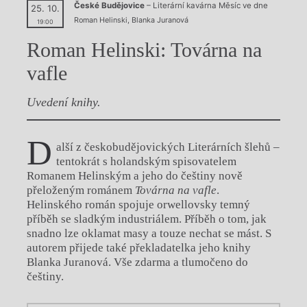
České Budějovice
– Literární kavárna Měsíc ve dne
25. 10.
Roman Helinski
,
Blanka Juranová
19:00
Roman Helinski: Továrna na
vafle
Uvedení knihy.
D
alší z českobudějovických Literárních šlehů –
tentokrát s holandským spisovatelem
Romanem Helinským a jeho do češtiny nově
přeloženým románem
Továrna na vafle
.
Helinského román spojuje orwellovsky temný
příběh se sladkým industriálem. Příběh o tom, jak
snadno lze oklamat masy a touze nechat se mást. S
autorem přijede také překladatelka jeho knihy
Blanka Juranová. Vše zdarma a tlumočeno do
češtiny.