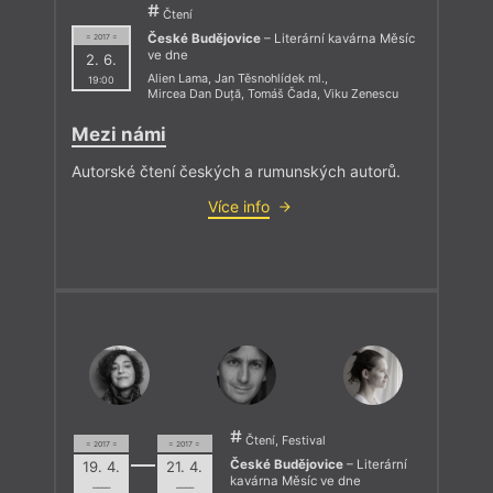
Čtení
České Budějovice
– Literární kavárna Měsíc
= 2017 =
ve dne
2. 6.
Alien Lama
,
Jan Těsnohlídek ml.
,
19:00
Mircea Dan Duță
,
Tomáš Čada
,
Viku Zenescu
Mezi námi
Autorské čtení českých a rumunských autorů.
Více info
Čtení, Festival
= 2017 =
= 2017 =
České Budějovice
– Literární
19. 4.
21. 4.
kavárna Měsíc ve dne
––––
––––