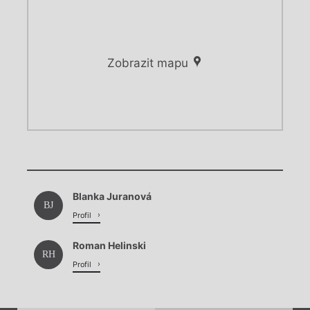
Zobrazit mapu
Chviličku.
Chviličku.
Načítá se.
Blanka Juranová
Načítá se.
BJ
Profil
Roman Helinski
RH
Profil