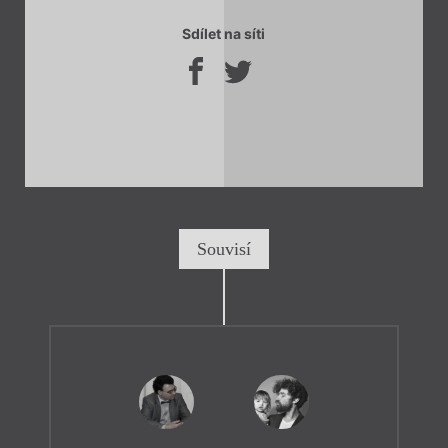
Sdílet na síti
Souvisí