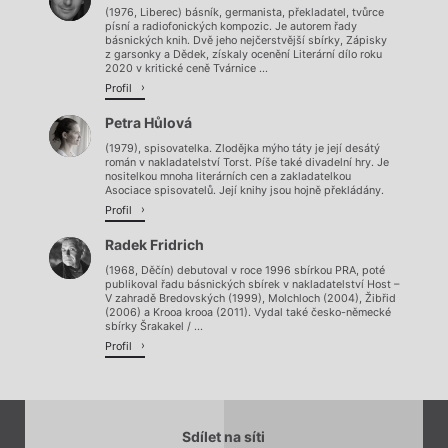
(1976, Liberec) básník, germanista, překladatel, tvůrce
písní a radiofonických kompozic. Je autorem řady
básnických knih. Dvě jeho nejčerstvější sbírky, Zápisky
z garsonky a Dědek, získaly ocenění Literární dílo roku
2020 v kritické ceně Tvárnice ...
Profil
Petra Hůlová
(1979), spisovatelka. Zlodějka mýho táty je její desátý
román v nakladatelství Torst. Píše také divadelní hry. Je
nositelkou mnoha literárních cen a zakladatelkou
Asociace spisovatelů. Její knihy jsou hojně překládány.
Profil
Radek Fridrich
(1968, Děčín) debutoval v roce 1996 sbírkou PRA, poté
publikoval řadu básnických sbírek v nakladatelství Host –
V zahradě Bredovských (1999), Molchloch (2004), Žibřid
(2006) a Krooa krooa (2011). Vydal také česko-německé
sbírky Šrakakel / ...
Profil
Sdílet na síti