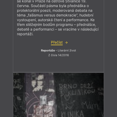
se konal v Praze na ostrově Štvanice 19.
června. Součástí pásma byla přednáška o
protektorátní poezii, moderovaná debata na
téma „fašismus versus demokracie“, hudební
vystoupení, autorská čtení a performance. Ke
třem stěžejním bodům programu – přednášce,
debatě a performanci – se vracíme v následující
reportáži.
Přečíst
Reportáže
– Literární život
Z čísla 14/2016