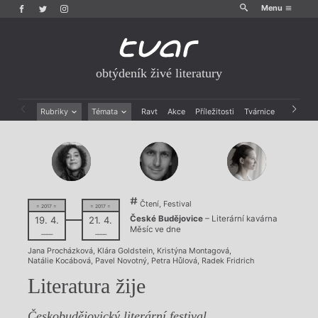
Menu
obtýdeník živé literatury
Rubriky
Témata
Ravt
Akce
Příležitosti
Tvárnice
Archiv
Beletrie
Ženy v katolické literatuře
Drobná publicistika
Právě vychází
Esejistika
Mauzoleum
Recenze a reflexe
Divadlo
Reportáže
Historie kolonialismu
Čtení, Festival
Rozhovory
Dokument
= 2017 =
= 2017 =
České Budějovice
– Literární kavárna
19. 4.
21. 4.
Výroční ceny
Měsíc ve dne
––––
––––
Jana Procházková
,
Klára Goldstein
,
Kristýna Montagová
,
Natálie Kocábová
,
Pavel Novotný
,
Petra Hůlová
,
Radek Fridrich
Literatura žije
Českobudějovický literární festival.