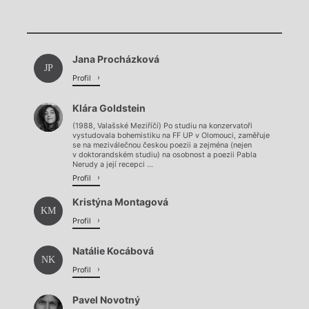
Chviličku.
Chviličku.
Načítá se.
Jana Procházková
Načítá se.
JP
Profil
Klára Goldstein
(1988, Valašské Meziříčí) Po studiu na konzervatoři
vystudovala bohemistiku na FF UP v Olomouci, zaměřuje
se na meziválečnou českou poezii a zejména (nejen
v doktorandském studiu) na osobnost a poezii Pabla
Nerudy a její recepci ...
Profil
Kristýna Montagová
KM
Profil
Natálie Kocábová
NK
Profil
Pavel Novotný