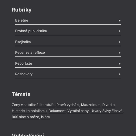
Rubriky
Beletrie
Poezie
,
Próza
,
Dokumenty
,
Drama
,
Celá rubrika
Drobná publicistika
Odlesk
,
Zasláno
,
Nezařazené
,
Novinky v Tvaru
,
Slovo
,
Výročí
,
Esejistika
Nekrolog
,
Glosa
,
Sloupek
,
Pozvánka
,
Literární soutěž
,
Komentář
,
Celá rubrika
Esej
,
Pádlo
,
Úvaha
,
Texty
,
Studie
,
Celá rubrika
Recenze a reflexe
Recenze
,
Dvakrát
,
Horké párky
,
969 slov o próze
,
Reportáže
Méně slov o próze
,
Celá rubrika
Literární zítřky
,
Reportáž
,
Literární život
,
Divadlo
,
Kritický ohlas
,
Rozhovory
Celá rubrika
Rozhovor
,
Anketa
,
Celá rubrika
Témata
Ženy v katolické literatuře
,
Právě vychází
,
Mauzoleum
,
Divadlo
,
Historie kolonialismu
,
Dokument
,
Výroční ceny
,
Útvary Sylvy Ficové
,
969 slov o próze
,
Islám
Vyhledávání