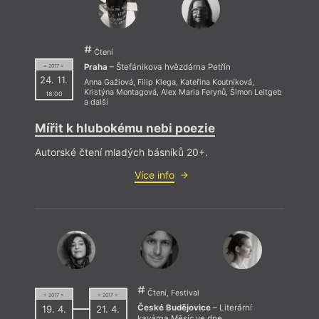
Čtení
Praha
– Štefánikova hvězdárna Petřín
= 2017 =
Příš
24. 11.
Anna Gažiová
,
Filip Klega
,
Kateřina Koutníková
,
Kristýna Montagová
,
Alex Maria Ferynů
,
Šimon Leitgeb
18:00
a další
Mířit k hlubokému nebi poezie
Autorské čtení mladých básníků 20+.
Více info
Čtení, Festival
= 2017 =
= 2017 =
České Budějovice
– Literární
19. 4.
21. 4.
kavárna Měsíc ve dne