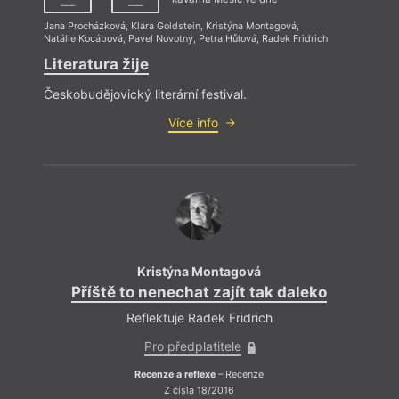
––––
––––
Jana Procházková
,
Klára Goldstein
,
Kristýna Montagová
,
Natálie Kocábová
,
Pavel Novotný
,
Petra Hůlová
,
Radek Fridrich
Literatura žije
Českobudějovický literární festival.
Více info
Kristýna Montagová
Příště to nenechat zajít tak daleko
Reflektuje Radek Fridrich
Pro předplatitele
Recenze a reflexe
– Recenze
Z čísla 18/2016