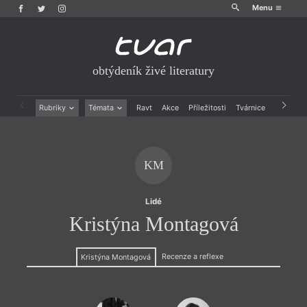
Menu
obtýdeník živé literatury
Rubriky
Témata
Ravt
Akce
Příležitosti
Tvárnice
Archiv
Beletrie
Ženy v katolické literatuře
Drobná publicistika
Právě vychází
Esejistika
Mauzoleum
KM
Recenze a reflexe
Divadlo
Reportáže
Historie kolonialismu
Rozhovory
Dokument
Lidé
Výroční ceny
Kristýna Montagová
Recenze a reflexe
Kristýna Montagová