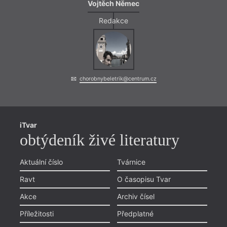
Vojtěch Němec
Redakce
chorobnybeletrik@centrum.cz
iTvar
obtýdeník živé literatury
Aktuální číslo
Tvárnice
Ravt
O časopisu Tvar
Akce
Archiv čísel
Příležitosti
Předplatné