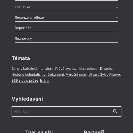
Odlesk
,
Zasláno
,
Nezařazené
,
Novinky v Tvaru
,
Slovo
,
Výročí
,
Na za
Esejistika
Nekrolog
,
Glosa
,
Sloupek
,
Pozvánka
,
Literární soutěž
,
milos
Komentář
,
Celá rubrika
Esej
,
Pádlo
,
Úvaha
,
Texty
,
Studie
,
Celá rubrika
lásky
Recenze a reflexe
Recenze
,
Dvakrát
,
Horké párky
,
969 slov o próze
,
Reportáže
Méně slov o próze
,
Celá rubrika
Literární zítřky
,
Reportáž
,
Literární život
,
Divadlo
,
Kritický ohlas
,
Rozhovory
Celá rubrika
Rozhovor
,
Anketa
,
Celá rubrika
Témata
Ženy v katolické literatuře
,
Právě vychází
,
Mauzoleum
,
Divadlo
,
Historie kolonialismu
,
Dokument
,
Výroční ceny
,
Útvary Sylvy Ficové
,
969 slov o próze
,
Islám
Vyhledávání
Tvar na síti
Partneři