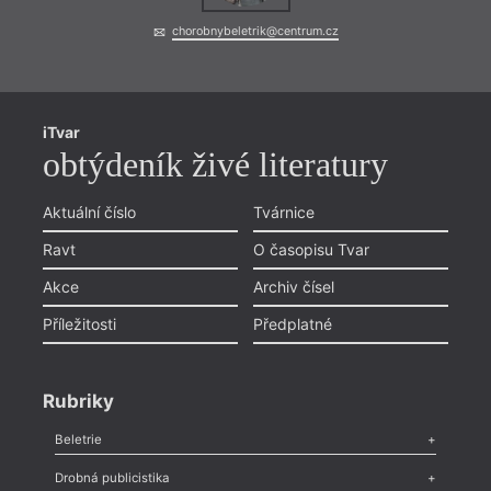
chorobnybeletrik@centrum.cz
iTvar
obtýdeník živé literatury
Aktuální číslo
Tvárnice
Ravt
O časopisu Tvar
Akce
Archiv čísel
Příležitosti
Předplatné
= 2022
Rubriky
2. 1
20:0
Beletrie
Obra
Poezie
,
Próza
,
Dokumenty
,
Drama
,
Celá rubrika
poez
Drobná publicistika