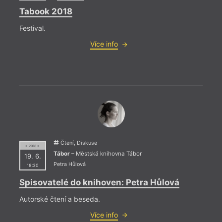
Tabook 2018
Festival.
Více info
Čtení, Diskuse
= 2018 =
Tábor
– Městská knihovna Tábor
= 2022
19. 6.
10. 1
Petra Hůlová
18:30
––––
Spisovatelé do knihoven: Petra Hůlová
Kni
Autorské čtení a beseda.
Další
v pol
Více info