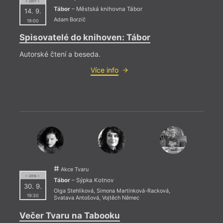
= 2017 =
7. 12
Tábor
– Městská knihovna Tábor
14. 9.
20:0
Adam Borzič
19:00
Spisovatelé do knihoven: Tábor
HYB4
Autorské čtení a beseda.
Jak v
souča
Více info
rámci
celke
evrop
CHANG
texty
autor
Večer
Akce Tvaru
= 2016 =
Tábor
– Sýpka Kotnov
30. 9.
Olga Stehlíková
,
Simona Martínková-Racková
,
19:30
Svatava Antošová
,
Vojtěch Němec
Večer Tvaru na Tabooku