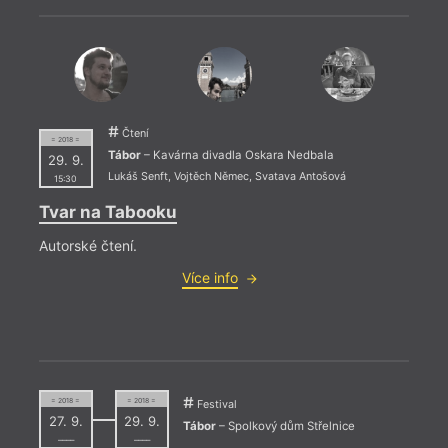
Čtení
= 2018 =
Tábor
– Kavárna divadla Oskara Nedbala
29. 9.
Lukáš Senft
,
Vojtěch Němec
,
Svatava Antošová
15:30
Tvar na Tabooku
= 2022
Autorské čtení.
12. 1
Více info
18:0
Lite
Jaro
Liter
předn
= 2018 =
= 2018 =
odehr
Festival
27. 9.
29. 9.
Tábor
– Spolkový dům Střelnice
––––
––––