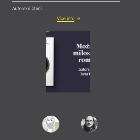
němž 
Autorské čtení.
při s
naserv
Více info
Ohnis
Macl.
drama