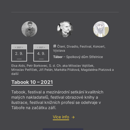
= 2023
Čtení, Divadlo, Festival, Koncert,
= 2021 =
= 2021 =
31. 1
Výstava
2. 9.
4. 9.
19:0
Tábor
– Spolkový dům Střelnice
––––
––––
Křes
Elsa Aids
,
Petr Borkovec
,
S. d. Ch. aka Miloslav Vojtíšek
,
Miroslav Petříček
,
Jiří Pelán
,
Markéta Pilátová
,
Magdaléna Platzová
a
další
Premi
Šteng
Tabook 10 – 2021
Liber
přečt
Tabook, festival a mezinárodní setkání kvalitních
Patrik
malých nakladatelů, festival obrazové knihy a
ilustrace, festival knižních profesí se odehraje v
Táboře na začátku září.
Více info