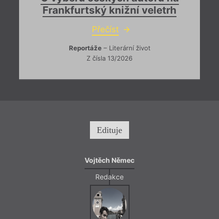
Frankfurtský knižní veletrh
Přečíst
Reportáže
– Literární život
Z čísla 13/2026
= 2022
Edituje
3. 1
19:0
Vojtěch Němec
Fest
Redakce
Revue
spole
Babyl
kultu
Sámo