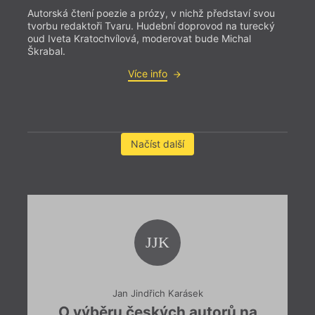
Autorská čtení poezie a prózy, v nichž představí svou
tvorbu redaktoři Tvaru. Hudební doprovod na turecký
oud Iveta Kratochvílová, moderovat bude Michal
Škrabal.
Více info
= 2022
6. 1
Načíst další
19:0
Knih
anke
Jaké 
výsle
Přijď
JJK
nakla
Jan Jindřich Karásek
O výběru českých autorů na