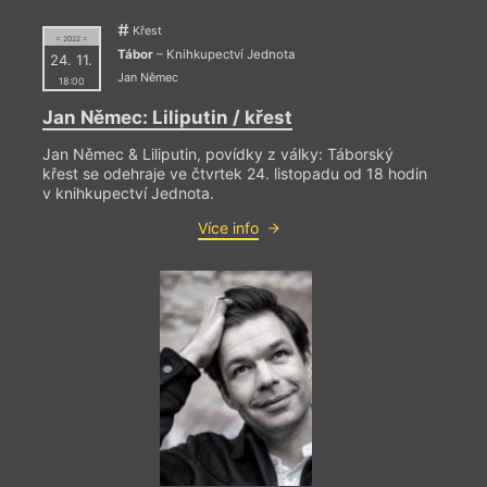
Před
Křest
= 2022 =
Sou
Tábor
– Knihkupectví Jednota
24. 11.
Jan Němec
18:00
Význa
Součk
Jan Němec: Liliputin / křest
výroč
Stani
Jan Němec & Liliputin, povídky z války: Táborský
2023 
křest se odehraje ve čtvrtek 24. listopadu od 18 hodin
v knihkupectví Jednota.
Více info