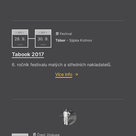
a dopr
= 2017 =
= 2017 =
Festival
28. 9.
30. 9.
Tábor
– Sýpka Kotnov
––––
––––
Tabook 2017
6. ročník festivalu malých a středních nakladatelů.
Více info
Čtení, Diskuse
= 2022