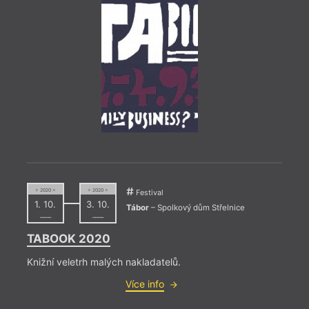
= 2023
24. 1
20:0
VIII
24. l
Rašín
= 2020 =
= 2020 =
Na ak
Festival
1. 10.
3. 10.
Posto
Tábor
– Spolkový dům Střelnice
hosty
––––
––––
Úvals
TABOOK 2020
Knižní veletrh malých nakladatelů.
Více info