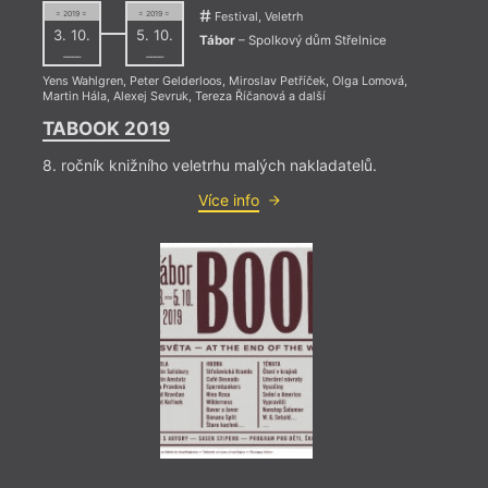
= 2019 =
= 2019 =
Festival, Veletrh
3. 10.
5. 10.
Tábor
– Spolkový dům Střelnice
––––
––––
Yens Wahlgren
,
Peter Gelderloos
,
Miroslav Petříček
,
Olga Lomová
,
Martin Hála
,
Alexej Sevruk
,
Tereza Říčanová
a další
= 2022
14. 1
TABOOK 2019
19:0
8. ročník knižního veletrhu malých nakladatelů.
HYB4
118.
Více info
Revue
Kampu
na uz