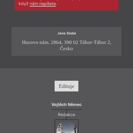
když
nám napíšete
.
= 2021 
2. 9
––––
Elsa Ai
Mirosla
Jana Slabá
další
Husovo nám. 2864, 390 02 Tábor-Tábor 2,
Tabo
Česko
Taboo
malýc
ilustr
Táboř
Edituje
Vojtěch Němec
Redakce