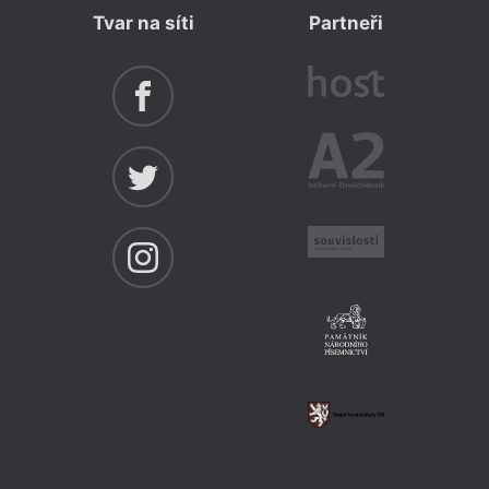
Tvar na síti
Partneři
= 2018 
27. 
––––
Tab
Festiv