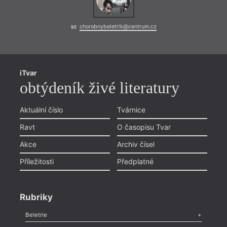
chorobnybeletrik@centrum.cz
iTvar
= 2020
obtýdeník živé literatury
1. 10
––––
TAB
Aktuální číslo
Tvárnice
Knižn
Ravt
O časopisu Tvar
Akce
Archiv čísel
Příležitosti
Předplatné
Rubriky
Beletrie