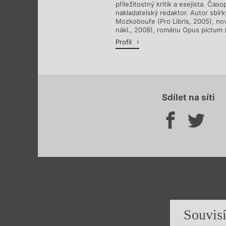
příležitostný kritik a esejista. Časo
nakladatelský redaktor. Autor sbír
Mozkobouře (Pro Libris, 2005), nov
nákl., 2008), románu Opus pictum (
Profil
Sdílet na síti
Souvis