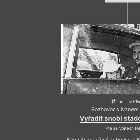
Ladislav Klí
Rozhovor s Ivanem
Vyřadit snobí stád
Ptá se Vojtěch N
Banality pinoživých hovínek 