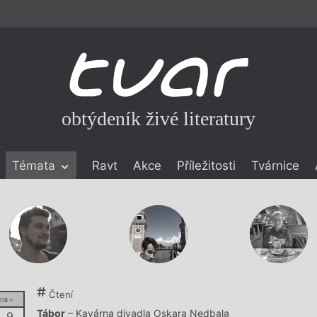
obtýdeník živé literatury
Témata
Ravt
Akce
Příležitosti
Tvárnice
ické literatuře
icistika
zí
eflexe
onialismu
Čtení
018 =
Tábor
– Kavárna divadla Oskara Nedbala
. 9.