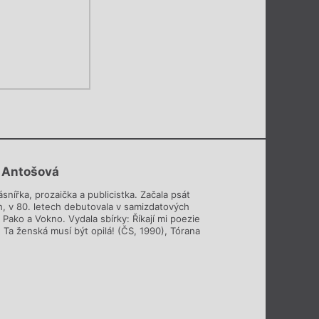
 Antošová
ásnířka, prozaička a publicistka. Začala psát
h, v 80. letech debutovala v samizdatových
Pako a Vokno. Vydala sbírky: Říkají mi poezie
 Ta ženská musí být opilá! (ČS, 1990), Tórana