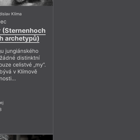
islav Klíma
mec
y (Sternenhoch
h archetypů)
egu jungiánského
žádné distinktní
pouze celistvé „my“.
abývá v Klímově
nosti…
ej
8