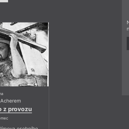
ma
 Acherem
o z provozu
ěmec
Klímova osobního