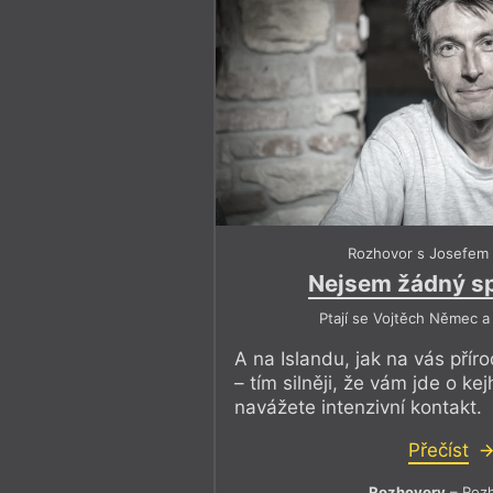
Rozhovor s Josefem
Nejsem žádný sp
Ptají se Vojtěch Němec a
A na Islandu, jak na vás přír
– tím silněji, že vám jde o kej
navážete intenzivní kontakt.
Přečíst
Rozhovory
– Roz