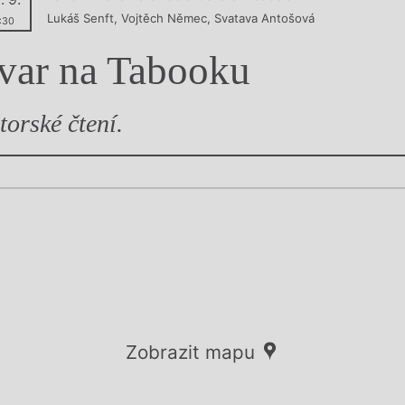
Lukáš Senft
,
Vojtěch Němec
,
Svatava Antošová
y
:30
var na Tabooku
torské čtení.
Zobrazit mapu