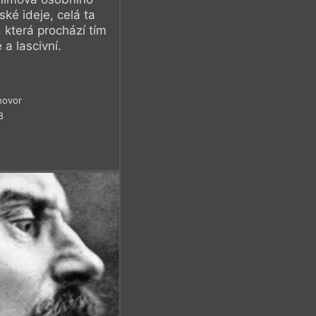
ské ideje, celá ta
, která prochází tím
a lascivní.
hovor
8