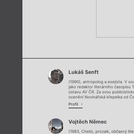
Lukáš Senft
(1990), antropolog a esejista. V s
jako redaktor literárního časopisu 
ústavu AV ČR. Za svou publicistick
ocenění Novinářská křepelka od Čes
Profil
Vojtěch Němec
(1983, Cheb), prozaik, občasný liter