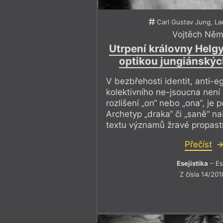
Carl Gustav Jung, Lad
Vojtěch Ně
Utrpení královny Helg
optikou jungiánskýc
V bezbřehosti identit, anti-
kolektivního ne-jsoucna není 
rozlišení „on“ nebo „ona“, je 
Archetyp „draka“ či „saně“ n
textu významů žravé propast
Přečíst
Esejistika
– Es
Z čísla 14/201