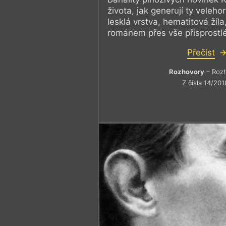
života, jak generují ty velehor
lesklá vrstva, hematitová žíla
románem přes vše přisprostlé 
Přečíst
Rozhovory
– Roz
Z čísla 14/201