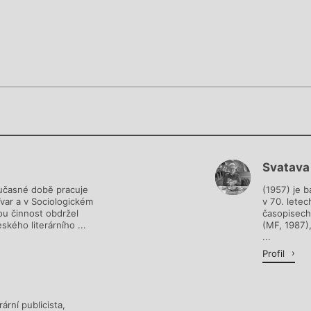
Chviličku.
Chviličku.
Načítá se.
Svatava
Načítá se.
oučasné době pracuje
(1957) je b
Tvar a v Sociologickém
v 70. letec
ou činnost obdržel
časopisech 
kého literárního ...
(MF, 1987),
...
Profil
ární publicista,