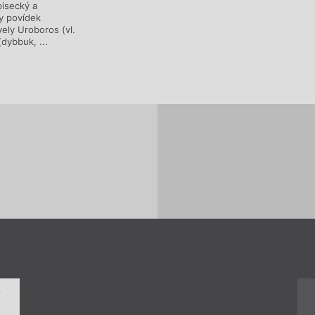
pisecký a
ky povídek
ely Uroboros (vl.
dybbuk, ...
í