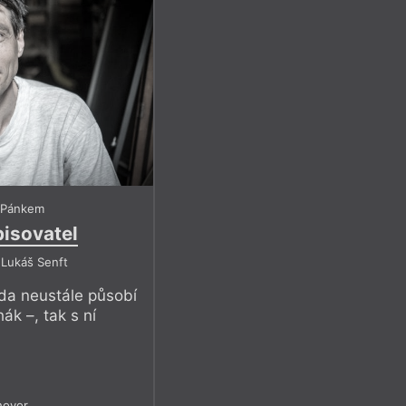
 Pánkem
isovatel
 Lukáš Senft
oda neustále působí
hák –, tak s ní
hovor