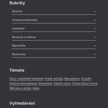
Rubriky
Beletrie
Poezie
,
Próza
,
Dokumenty
,
Drama
,
Celá rubrika
Drobná publicistika
Odlesk
,
Zasláno
,
Nezařazené
,
Novinky v Tvaru
,
Slovo
,
Výročí
,
Esejistika
Nekrolog
,
Glosa
,
Sloupek
,
Pozvánka
,
Literární soutěž
,
Komentář
,
Celá rubrika
Esej
,
Pádlo
,
Úvaha
,
Texty
,
Studie
,
Celá rubrika
Recenze a reflexe
Recenze
,
Dvakrát
,
Horké párky
,
969 slov o próze
,
Reportáže
Méně slov o próze
,
Celá rubrika
Literární zítřky
,
Reportáž
,
Literární život
,
Divadlo
,
Kritický ohlas
,
Rozhovory
Celá rubrika
Rozhovor
,
Anketa
,
Celá rubrika
Témata
Ženy v katolické literatuře
,
Právě vychází
,
Mauzoleum
,
Divadlo
,
Historie kolonialismu
,
Dokument
,
Výroční ceny
,
Útvary Sylvy Ficové
,
969 slov o próze
,
Islám
Vyhledávání