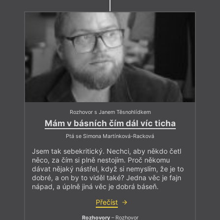
Rozhovor s Janem Těsnohlídkem
Mám v básních čím dál víc ticha
Ptá se Simona Martínková-Racková
Jsem tak sebekritický. Nechci, aby někdo četl
něco, za čím si plně nestojím. Proč někomu
dávat nějaký nástřel, když si nemyslím, že je to
dobré, a on by to viděl také? Jedna věc je fajn
nápad, a úplně jiná věc je dobrá báseň.
Přečíst
Rozhovory
– Rozhovor