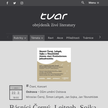
Menu
obtýdeník živé literatury
Rubriky
Témata
Ravt
Akce
Příležitosti
Tvárnice
Archiv
Beletrie
Ženy v katolické literatuře
Drobná publicistika
Právě vychází
Esejistika
Mauzoleum
Recenze a reflexe
Divadlo
Reportáže
Historie kolonialismu
Rozhovory
Dokument
Výroční ceny
Čtení, Koncert
= 2023 =
Ostrava
– Dům umění Ostrava
22. 2.
Miroslav Černý
,
Šimon Leitgeb
,
Jan Sojka
,
Jan Těsnohlídek
18:00
Básníci Černý, Leitgeb, Sojka