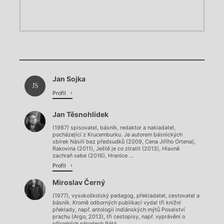
Chviličku.
Chviličku.
Načítá se.
Jan Sojka
Načítá se.
JS
Profil
Jan Těsnohlídek
(1987) spisovatel, básník, redaktor a nakladatel,
pocházející z Krucemburku. Je autorem básnických
sbírek Násilí bez předsudků (2009, Cena Jiřího Ortena),
Rakovina (2011), Ještě je co ztratit (2013), Hlavně
zachraň sebe (2016), Hranice ...
Profil
Miroslav Černý
(1977), vysokoškolský pedagog, překladatel, cestovatel a
básník. Kromě odborných publikací vydal tři knižní
překlady, např. antologii indiánských mýtů Poselství
prachu (Argo, 2013), tři cestopisy, např. vyprávění o
přírodních národech Pátá ...