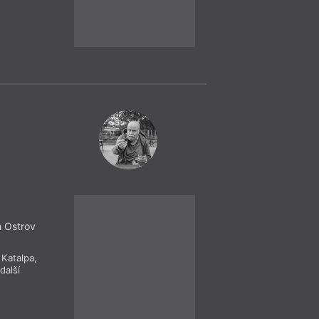
Čtení, Pe
= 2022 =
Praha
– Sb
16. 12.
Patrik Linha
19:30
Matěj Senft
m Ostrov
Vánoční horor (
 Katalpa
,
další
Přijďte na náš pos
se prolne tematika 
čtení ať konkrétně 