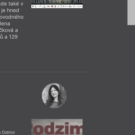
de také v
 je hned
rovodného
Alena
učková a
dů a 129
Čtení, Kř
= 2023 =
Praha
– Lib
31. 1.
Josef Strak
19:00
Patrik Linha
Křest čtyř auto
Premiéra knih čtyř 
Štengl se odehraje 
Večerem provede Jo
Tereza Lehečka, Mart
m Ostrov