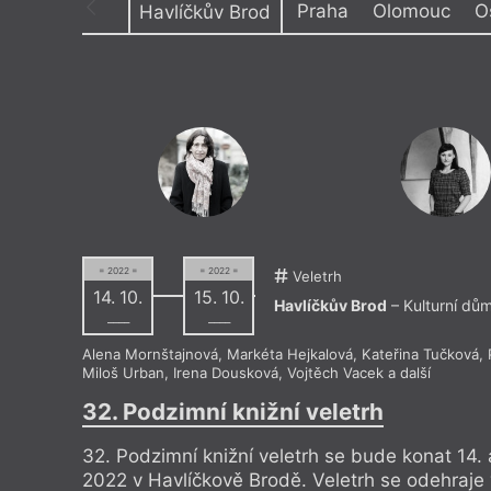
Praha
Olomouc
O
Havlíčkův Brod
Výroční cen
Kulturní dům Ostrov
Trafika
= 2022 =
= 2022 =
Veletrh
14. 10.
15. 10.
Havlíčkův Brod
– Kulturní dů
––––
––––
Alena Mornštajnová
,
Markéta Hejkalová
,
Kateřina Tučková
,
Miloš Urban
,
Irena Dousková
,
Vojtěch Vacek
a další
32. Podzimní knižní veletrh
32. Podzimní knižní veletrh se bude konat 14. a
2022 v Havlíčkově Brodě. Veletrh se odehraje 