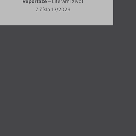
Reportáže
– Literární život
Z čísla 13/2026
est
erál
a
,
Tereza Lehečka
,
Martin Trdla
,
Felix Zöllner
,
rt
rů
autorů ze stáje nakladatelství Petr
poslední den v lednu v kavárně Liberál.
sef Straka. Ze svých knih přečtou:
in Trdla, Felix Zöllner a Patrik Linhart.
Více info