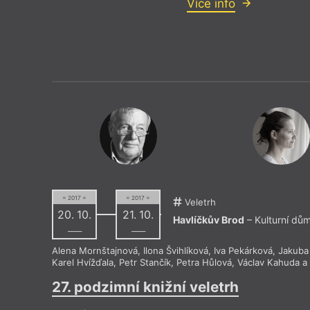
Více info
= 2017 =
= 2017 =
Veletrh
20. 10.
21. 10.
Havlíčkův Brod
– Kulturní dů
––––
––––
Alena Mornštajnová
,
Ilona Švihlíková
,
Iva Pekárková
,
Jakuba
Karel Hvížďala
,
Petr Stančík
,
Petra Hůlová
,
Václav Kahuda
a 
27. podzimní knižní veletrh