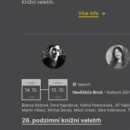
Knižní veletrh.
Více info
= 2016 =
= 2016 =
Veletrh
14. 10.
15. 10.
Havlíčkův Brod
– Kulturní dů
––––
––––
Bianca Bellová
,
Dora Kaprálová
,
Halina Pawlowská
,
Jiří Hájí
Martin Hilský
,
Michal Šanda
,
Miloš Urban
,
Sára Vybíralová
,
T
26. podzimní knižní veletrh