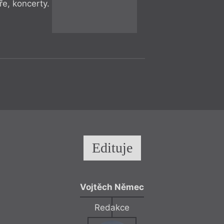
ře, koncerty.
Revue Prostor uved
Hybernská své již 1
Edituje
Přednáš
= 2022 =
Praha
– Kn
12. 12.
Jaromír Typl
Vojtěch Němec
18:00
Literární pondě
Redakce
Typlta k 80. vý