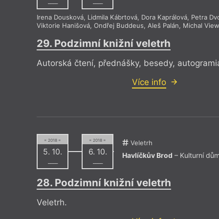
––––
––––
Irena Dousková
,
Lidmila Kábrtová
,
Dora Kaprálová
,
Petra Dv
Viktorie Hanišová
,
Ondřej Buddeus
,
Aleš Palán
,
Michal Vie
29. Podzimní knižní veletrh
Autorská čtení, přednášky, besedy, autogrami
Více info
= 2018 =
= 2018 =
Veletrh
5. 10.
6. 10.
Havlíčkův Brod
– Kulturní dů
––––
––––
28. Podzimní knižní veletrh
Veletrh.