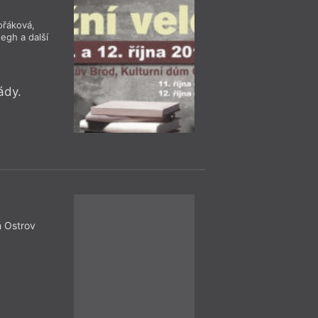
ořáková
,
wegh
a další
ády.
Performa
= 2023 =
Praha
– Avo
24. 1.
Lumír Tuče
20:00
Štěpán Mik
VIII. Podpalubn
m Ostrov
24. ledna od 20 hod
Rašínově nábřeží od
akci vystoupí Lumír
mnozí další umělci
Josef Straka a Boh