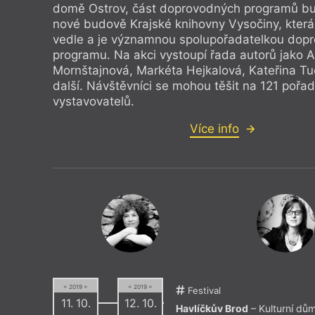
domě Ostrov, část doprovodných programů bu
nové budově Krajské knihovny Vysočiny, která
vedle a je významnou spolupořadatelkou dop
programu. Na akci vystoupí řada autorů jako 
Mornštajnová, Markéta Hejkalová, Kateřina T
další. Návštěvníci se mohou těšit na 121 pořa
vystavovatelů.
Více info
= 2019 =
= 2019 =
Festival
11. 10.
12. 10.
Havlíčkův Brod
– Kulturní dů