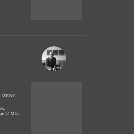
Linhart, Klára Krás
performance jej zt
Matěj Senft. O dra
m Ostrov
Křest
= 2022 =
Praha
– Ka
14. 12.
ček
,
Daniela Vo
19:00
omáš Míka
HYB4 Čítárna: Š
revue Prostor