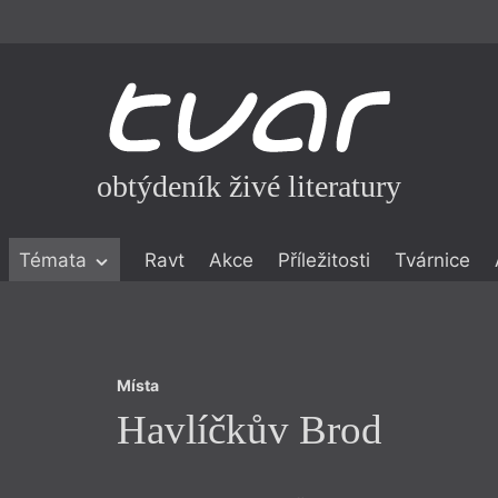
obtýdeník živé literatury
Místa
Témata
Ravt
Akce
Příležitosti
Tvárnice
Havlíčkův Brod
ické literatuře
icistika
zí
Místa
eflexe
Havlíčkův Brod
onialismu