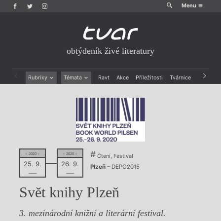
Menu
obtýdeník živé literatury
Rubriky
Témata
Ravt
Akce
Příležitosti
Tvárnice
Archiv
Beletrie
Ženy v katolické literatuře
Drobná publicistika
Právě vychází
Esejistika
Mauzoleum
Recenze a reflexe
Divadlo
Reportáže
Historie kolonialismu
Rozhovory
Dokument
Výroční ceny
= 2020 =
= 2020 =
Čtení, Festival
25. 9.
26. 9.
Plzeň
– DEPO2015
––––
––––
Svět knihy Plzeň
3. mezinárodní knižní a literární festival.