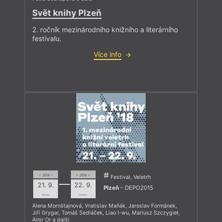
Svět knihy Plzeň
2. ročník mezinárodního knižního a literárního
festivalu.
Více info
= 2018 =
= 2018 =
Festival, Veletrh
21. 9.
22. 9.
Plzeň
– DEPO2015
––––
––––
Alena Mornštajnová
,
Vratislav Maňák
,
Jaroslav Formánek
,
Jiří Grygar
,
Tomáš Sedláček
,
Liao I-wu
,
Mariusz Szczygieł
,
Amir Or
a další