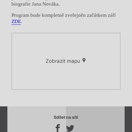
biografie Jana Nováka.
Program bude kompletně zveřejněn začátkem září
ZDE
.
Zobrazit mapu
Chviličku.
Chviličku.
Načítá se.
Sdílet na síti
Načítá se.