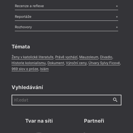
Komentář
,
Celá rubrika
Esej
,
Pádlo
,
Úvaha
,
Texty
,
Studie
,
Celá rubrika
Recenze a reflexe
Recenze
,
Dvakrát
,
Horké párky
,
969 slov o próze
,
Reportáže
Méně slov o próze
,
Celá rubrika
Literární zítřky
,
Reportáž
,
Literární život
,
Divadlo
,
Kritický ohlas
,
Rozhovory
Celá rubrika
Rozhovor
,
Anketa
,
Celá rubrika
Témata
Ženy v katolické literatuře
,
Právě vychází
,
Mauzoleum
,
Divadlo
,
Historie kolonialismu
,
Dokument
,
Výroční ceny
,
Útvary Sylvy Ficové
,
969 slov o próze
,
Islám
Vyhledávání
Tvar na síti
Partneři