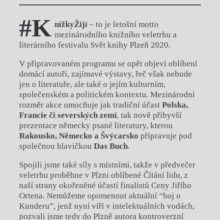
#K
nížkyŽijí
– to je letošní motto
mezinárodního knižního veletrhu a
literárního festivalu Svět knihy Plzeň 2020.
V připravovaném programu se opět objeví oblíbení
domácí autoři, zajímavé výstavy, řeč však nebude
jen o literatuře, ale také o jejím kulturním,
společenském a politickém kontextu. Mezinárodní
rozměr akce umocňuje jak tradiční účast
Polska,
Francie či severských zemí
, tak nově přibyvší
prezentace německy psané literatury, kterou
Rakousko, Německo a Švýcarsko
připravuje pod
společnou hlavičkou
Das Buch
.
Spojili jsme také síly s místními, takže v předvečer
veletrhu proběhne v Plzni oblíbené Čítání lidu, z
naší strany okořeněné účastí finalistů Ceny Jiřího
Ortena. Nemůžeme opomenout aktuální “boj o
Kunderu”, jenž nyní víří v intelektuálních vodách,
pozvali jsme tedy do Plzně autora kontroverzní