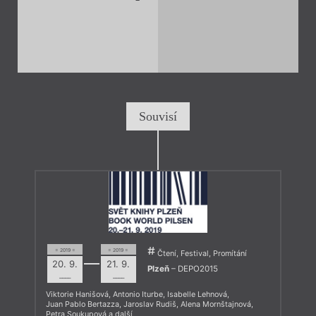
Souvisí
= 2019 =
= 2019 =
Čtení, Festival, Promítání
20. 9.
21. 9.
Plzeň
– DEPO2015
––––
––––
Viktorie Hanišová
,
Antonio Iturbe
,
Isabelle Lehnová
,
Juan Pablo Bertazza
,
Jaroslav Rudiš
,
Alena Mornštajnová
,
Petra Soukupová
a další