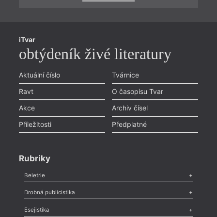
iTvar
obtýdeník živé literatury
Aktuální číslo
Tvárnice
Ravt
O časopisu Tvar
Akce
Archiv čísel
Příležitosti
Předplatné
Rubriky
Beletrie
Poezie
,
Próza
,
Dokumenty
,
Drama
,
Celá rubrika
Drobná publicistika
Odlesk
,
Zasláno
,
Nezařazené
,
Novinky v Tvaru
,
Slovo
,
Výročí
,
Esejistika
Nekrolog
,
Glosa
,
Sloupek
,
Pozvánka
,
Literární soutěž
,