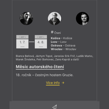
Čtení
= 2017 =
= 2017 =
Košice
– Košice
1. 7.
4. 8.
Lvov
– Lvov
Ostrava
– Ostrava
––––
––––
Wrocłav
– Wrocłav
Bianca Bellová
,
Jáchym Topol
,
Jaroslav Erik Frič
,
Luděk Marks
,
Marek Šindelka
,
Petr Borkovec
,
Zeno Kaprál
a další
Měsíc autorského čtení
18. ročník – čestným hostem Gruzie.
Více info