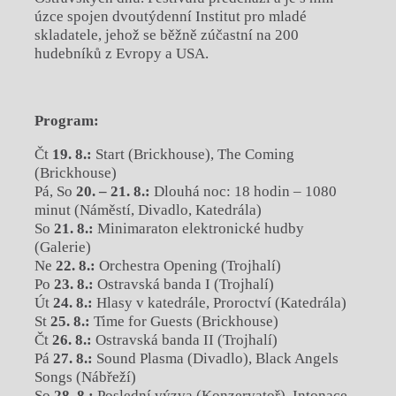
úzce spojen dvoutýdenní Institut pro mladé
skladatele, jehož se běžně zúčastní na 200
hudebníků z Evropy a USA.
Program:
Čt
19. 8.:
Start (Brickhouse), The Coming
(Brickhouse)
Pá, So
20. – 21. 8.:
Dlouhá noc: 18 hodin – 1080
minut (Náměstí, Divadlo, Katedrála)
So
21. 8.:
Minimaraton elektronické hudby
(Galerie)
Ne
22. 8.:
Orchestra Opening (Trojhalí)
Po
23. 8.:
Ostravská banda I (Trojhalí)
Út
24. 8.:
Hlasy v katedrále, Proroctví (Katedrála)
St
25. 8.:
Time for Guests (Brickhouse)
Čt
26. 8.:
Ostravská banda II (Trojhalí)
Pá
27. 8.:
Sound Plasma (Divadlo), Black Angels
Songs (Nábřeží)
So
28. 8.:
Poslední výzva (Konzervatoř), Intonace