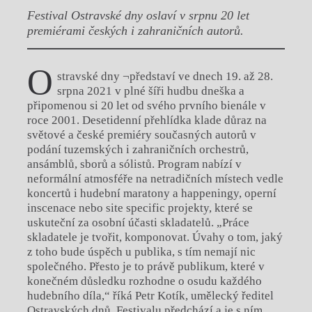
Festival Ostravské dny oslaví v srpnu 20 let
premiérami českých i zahraničních autorů.
O
stravské dny ¬představí ve dnech 19. až 28.
srpna 2021 v plné šíři hudbu dneška a
připomenou si 20 let od svého prvního bienále v
roce 2001. Desetidenní přehlídka klade důraz na
světové a české premiéry současných autorů v
podání tuzemských i zahraničních orchestrů,
ansámblů, sborů a sólistů. Program nabízí v
neformální atmosféře na netradičních místech vedle
koncertů i hudební maratony a happeningy, operní
inscenace nebo site specific projekty, které se
uskuteční za osobní účasti skladatelů. „Práce
skladatele je tvořit, komponovat. Úvahy o tom, jaký
z toho bude úspěch u publika, s tím nemají nic
společného. Přesto je to právě publikum, které v
konečném důsledku rozhodne o osudu každého
hudebního díla,“ říká Petr Kotík, umělecký ředitel
Ostravských dnů. Festivalu předchází a je s ním