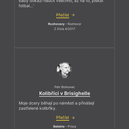
baby dokáží naučit všechno, až na to, pískat
fotbal…‘
Přečíst
Rozhovory
– Rozhovor
Z čísla 4/2017
Petr Borkovec
Kolibříci v Brisighelle
Moje dcery běhají po náměstí a přinášejí
zastřelené kolibříky.
Přečíst
Beletrie
– Próza