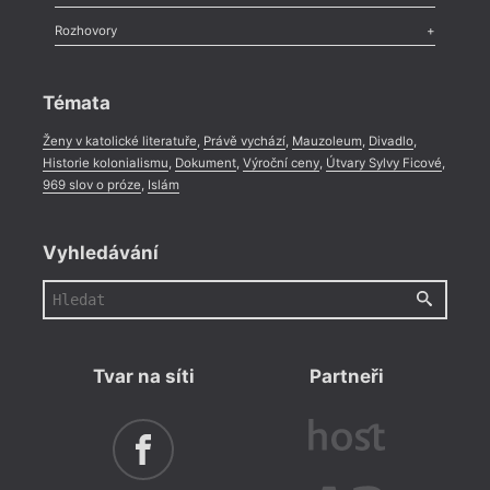
Méně slov o próze
,
Celá rubrika
Literární zítřky
,
Reportáž
,
Literární život
,
Divadlo
,
Kritický ohlas
,
Rozhovory
Celá rubrika
Rozhovor
,
Anketa
,
Celá rubrika
Témata
Ženy v katolické literatuře
,
Právě vychází
,
Mauzoleum
,
Divadlo
,
Historie kolonialismu
,
Dokument
,
Výroční ceny
,
Útvary Sylvy Ficové
,
969 slov o próze
,
Islám
Vyhledávání
Tvar na síti
Partneři