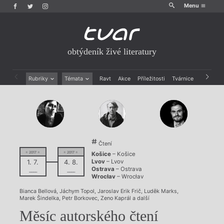
Menu
obtýdeník živé literatury
Rubriky
Témata
Ravt
Akce
Příležitosti
Tvárnice
Archiv
Beletrie
Ženy v katolické literatuře
Drobná publicistika
Právě vychází
Esejistika
Mauzoleum
Recenze a reflexe
Divadlo
Reportáže
Historie kolonialismu
Čtení
Rozhovory
Dokument
= 2017 =
= 2017 =
Košice
– Košice
Výroční ceny
1. 7.
4. 8.
Lvov
– Lvov
Ostrava
– Ostrava
––––
––––
Wrocłav
– Wrocłav
Bianca Bellová
,
Jáchym Topol
,
Jaroslav Erik Frič
,
Luděk Marks
,
Marek Šindelka
,
Petr Borkovec
,
Zeno Kaprál
a další
Měsíc autorského čtení