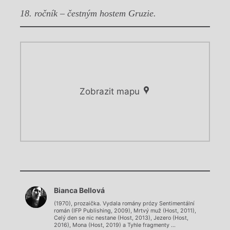
18. ročník – čestným hostem Gruzie.
Zobrazit mapu
Chviličku.
Chviličku.
Načítá se.
Bianca Bellová
Načítá se.
(1970), prozaička. Vydala romány prózy Sentimentální
román (IFP Publishing, 2009), Mrtvý muž (Host, 2011),
Celý den se nic nestane (Host, 2013), Jezero (Host,
2016), Mona (Host, 2019) a Tyhle fragmenty ...