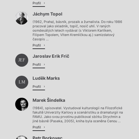
Profil
Jáchym Topol
(1962, Praha), básník, prozaik a žurnalista. Do roku 1986
pracoval jako skladník, topič, nosič uhlí. V raných
osmdesátých letech vydával (s Viktorem Karlíkem,
Filipem Topolem, Vítem Kremličkou aj.) samizdatový
časopis ...
Profil
Jaroslav Erik Frič
JEF
Profil
Luděk Marks
LM
Profil
Marek Šindelka
(1984), spisovatel. Vystudoval kulturologii na Filozofické
fakultě Univerzity Karlovy a scenáristiku a dramaturgii na
FAMU. Jako svou prvotinu publikoval sbírku Strychnin a
jiné básně (Paseka, 2005), kniha byla oceněna Cenou ...
Profil
Petr Borkovec