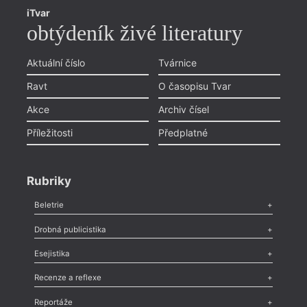
iTvar
obtýdeník živé literatury
Aktuální číslo
Tvárnice
Ravt
O časopisu Tvar
Akce
Archiv čísel
Příležitosti
Předplatné
Rubriky
Beletrie
Poezie
,
Próza
,
Dokumenty
,
Drama
,
Celá rubrika
Drobná publicistika
Odlesk
,
Zasláno
,
Nezařazené
,
Novinky v Tvaru
,
Slovo
,
Výročí
,
Esejistika
Nekrolog
,
Glosa
,
Sloupek
,
Pozvánka
,
Literární soutěž
,
Komentář
,
Celá rubrika
Esej
,
Pádlo
,
Úvaha
,
Texty
,
Studie
,
Celá rubrika
Recenze a reflexe
Recenze
,
Dvakrát
,
Horké párky
,
969 slov o próze
,
Reportáže