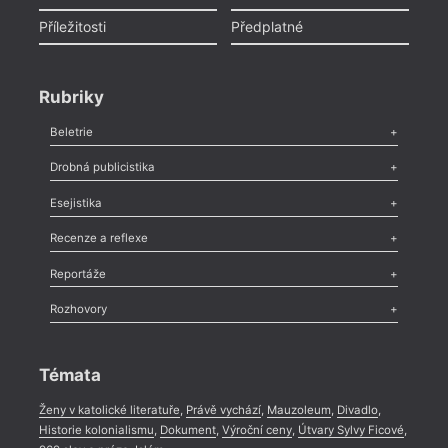
Příležitosti
Předplatné
Rubriky
Beletrie
Poezie
,
Próza
,
Dokumenty
,
Drama
,
Celá rubrika
Drobná publicistika
Odlesk
,
Zasláno
,
Nezařazené
,
Novinky v Tvaru
,
Slovo
,
Výročí
,
Esejistika
Nekrolog
,
Glosa
,
Sloupek
,
Pozvánka
,
Literární soutěž
,
Komentář
,
Celá rubrika
Esej
,
Pádlo
,
Úvaha
,
Texty
,
Studie
,
Celá rubrika
Recenze a reflexe
Recenze
,
Dvakrát
,
Horké párky
,
969 slov o próze
,
Reportáže
Méně slov o próze
,
Celá rubrika
Literární zítřky
,
Reportáž
,
Literární život
,
Divadlo
,
Kritický ohlas
,
Rozhovory
Celá rubrika
Rozhovor
,
Anketa
,
Celá rubrika
Témata
Ženy v katolické literatuře
,
Právě vychází
,
Mauzoleum
,
Divadlo
,
Historie kolonialismu
,
Dokument
,
Výroční ceny
,
Útvary Sylvy Ficové
,