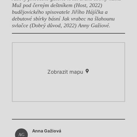
Muž pod černým deštníkem (Host, 2022)
budějovického spisovatele Jiřího Hájíčka a
debutové sbírky básní Jak vrabec na šlahounu
svlačce (Dobrý důvod, 2022) Anny Gažiové.
Zobrazit mapu
Chviličku.
Chviličku.
Načítá se.
Anna Gažiová
Načítá se.
AG