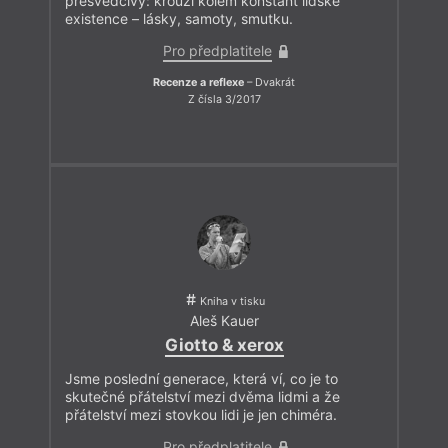
přesvědčivý: krouží kolem konstant lidské
existence – lásky, samoty, smutku.
Pro předplatitele
Recenze a reflexe
– Dvakrát
Z čísla 3/2017
Kniha v tisku
Aleš Kauer
Giotto & xerox
Jsme poslední generace, která ví, co je to
skutečné přátelství mezi dvěma lidmi a že
přátelství mezi stovkou lidi je jen chiméra.
Pro předplatitele