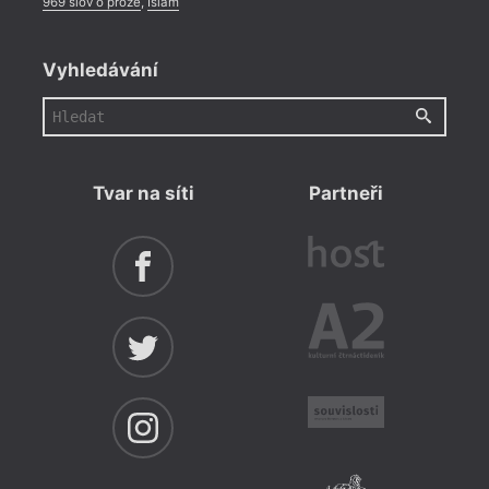
969 slov o próze
,
Islám
Vyhledávání
Tvar na síti
Partneři