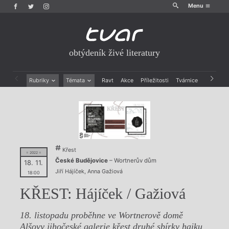
Menu
obtýdeník živé literatury
Rubriky
Témata
Ravt
Akce
Příležitosti
Tvárnice
Archiv
Beletrie
Ženy v katolické literatuře
Drobná publicistika
Právě vychází
Esejistika
Mauzoleum
Recenze a reflexe
Divadlo
Reportáže
Historie kolonialismu
Rozhovory
Dokument
Křest
= 2022 =
Výroční ceny
České Budějovice
– Wortnerův dům
18. 11.
Jiří Hájíček
,
Anna Gažiová
18:00
KŘEST: Hájíček / Gažiová
18. listopadu proběhne ve Wortnerově domě
Alšovy jihočeské galerie křest druhé sbírky haiku