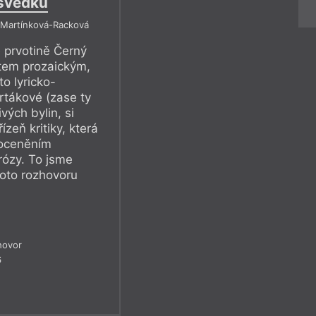
 svědků
a Martínková-Racková
 prvotině Černý
utem prozaickým,
o lyricko-
rtákové (zase ty
vých bylin, si
zeň kritiky, která
 oceněním
rózy. To jsme
oto rozhovoru
hovor
6