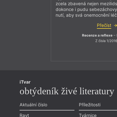
zcela zbavená nejen mezilid
dokonce i pudu sebezáchovy, 
nutí, aby svá onemocnění léči
Přečíst
Recenze a reflexe
– 
Z čísla 1/201
iTvar
obtýdeník živé literatury
Aktuální číslo
Příležitosti
Ravt
Tvárnice