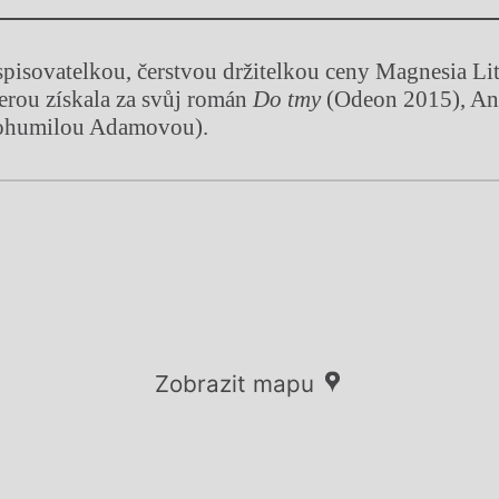
y
spisovatelkou, čerstvou držitelkou ceny Magnesia Li
terou získala za svůj román
Do tmy
(Odeon 2015), A
Bohumilou Adamovou).
Zobrazit mapu