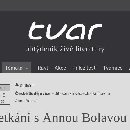
obtýdeník živé literatury
Témata
Ravt
Akce
Příležitosti
Tvárnice
ické literatuře
Setkání
016 =
icistika
zí
České Budějovice
– Jihočeská vědecká knihovna
. 5.
Anna Bolavá
:00
eflexe
etkání s Annou Bolavou
onialismu