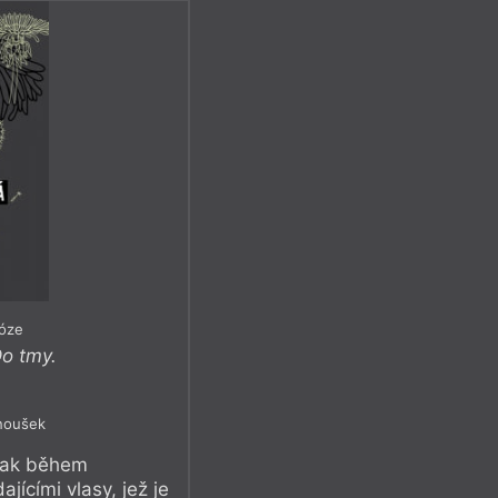
róze
o tmy.
anoušek
 tak během
jícími vlasy, jež je