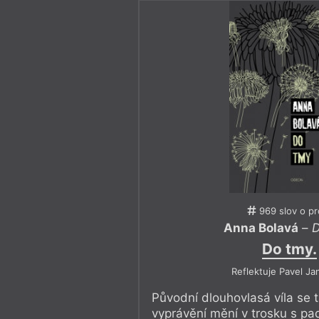
969 slov o p
Anna Bolavá
–
D
Do tmy.
Reflektuje Pavel J
Původní dlouhovlasá víla se
vyprávění mění v trosku s pada