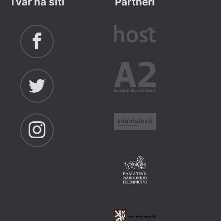
Tvar na síti
Partneři