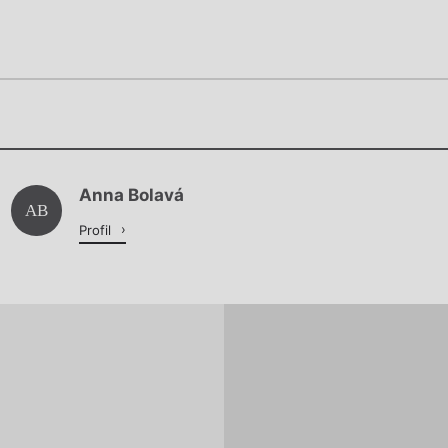
Chviličku.
Chviličku.
Načítá se.
Anna Bolavá
Načítá se.
AB
Profil