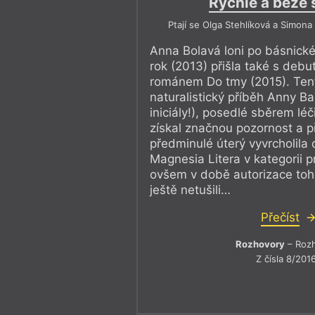
Rychle a beze
Ptají se Olga Stehlíková a Simon
Anna Bolavá loni po básnické
rok (2013) přišla také s deb
románem Do tmy (2015). Tent
naturalistický příběh Anny Ba
iniciály!), posedlé sběrem léči
získal značnou pozornost a pří
předminulé úterý vyvrcholila
Magnesia Litera v kategorii p
ovšem v době autorizace toh
ještě netušili…
Přečíst
Rozhovory
– Roz
Z čísla 8/201