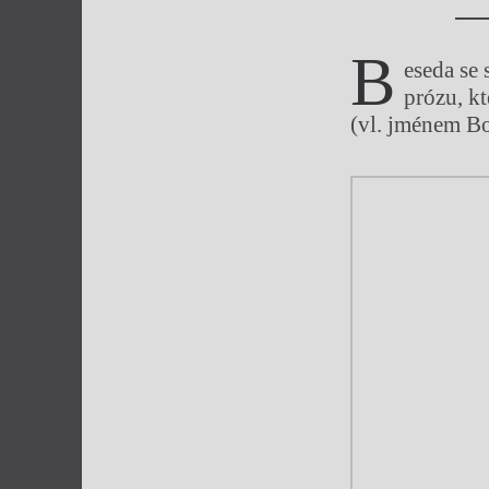
Výroční cen
B
eseda se 
prózu, k
(vl. jménem 