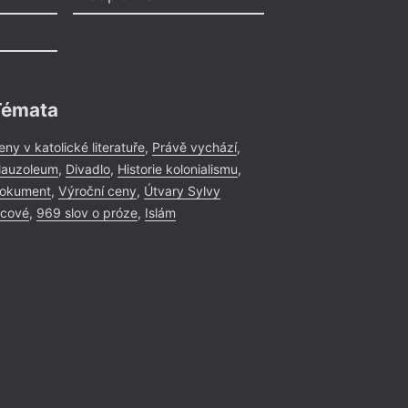
Témata
eny v katolické literatuře
,
Právě vychází
,
auzoleum
,
Divadlo
,
Historie kolonialismu
,
okument
,
Výroční ceny
,
Útvary Sylvy
icové
,
969 slov o próze
,
Islám