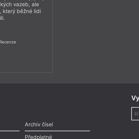
ských vazeb, ale
který běžné lidi
li.
Recenze
6
Vy
Archiv čísel
Předplatné