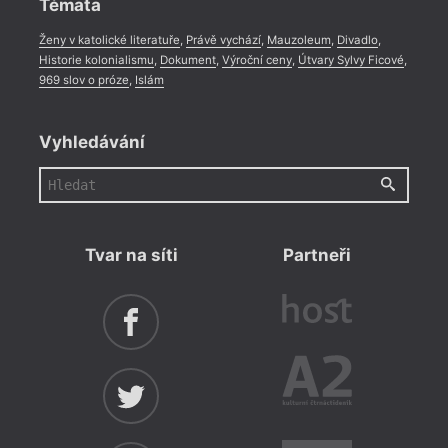
Témata
Ženy v katolické literatuře
,
Právě vychází
,
Mauzoleum
,
Divadlo
,
Historie kolonialismu
,
Dokument
,
Výroční ceny
,
Útvary Sylvy Ficové
,
969 slov o próze
,
Islám
Vyhledávání
= 2022
Tvar na síti
Partneři
12. 1
18:0
Lite
Jaro
Liter
předn
odehr