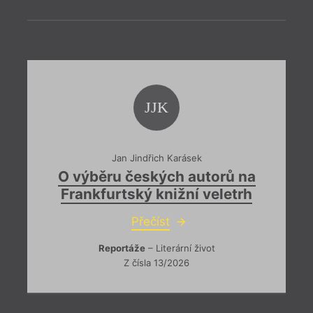
JJK
Jan Jindřich Karásek
O výběru českých autorů na
Frankfurtský knižní veletrh
Přečíst
= 2022
16. 1
Reportáže
– Literární život
19:3
Z čísla 13/2026
Váno
Přijď