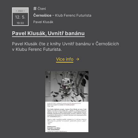
Před
Čtení
= 2022 =
Sou
Černošice
– Klub Ferenc Futurista
12. 5.
Pavel Klusák
19:30
Význa
Součk
Pavel Klusák, Uvnitř banánu
výroč
Stani
Pavel Klusák čte z knihy Uvnitř banánu v Černošicích
2023 
v Klubu Ferenc Futurista.
Více info