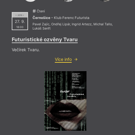
Čtení
= 2019 =
Černošice
– Klub Ferenc Futurista
27. 9.
Pavel Zajíc
,
Ondřej Lipár
,
Ingrid Artezz
,
Michal Tallo
,
18:00
Lukáš Senft
Futuristické ozvěny Tvaru
= 2023
24. 1
Večírek Tvaru.
20:0
Více info
VIII
24. l
Rašín
Na ak
Posto
hosty
Úvals