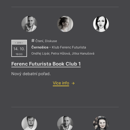
Čtení, Diskuse
= 2019 =
= 2023
Černošice
– Klub Ferenc Futurista
14. 10.
31. 1
Ondřej Lipár
,
Petra Hůlová
,
Jitka Hanušová
19:00
19:0
Ferenc Futurista Book Club 1
Křes
Nový debatní pořad.
Premi
Šteng
Více info
Liber
přečt
Patrik