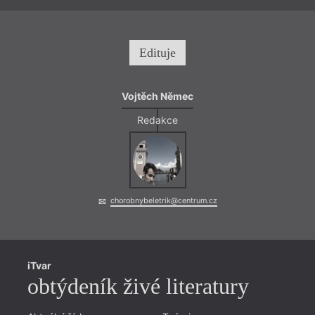
němž 
při s
naserv
Ohnis
Edituje
Macl.
drama
Vojtěch Němec
Redakce
chorobnybeletrik@centrum.cz
iTvar
obtýdeník živé literatury