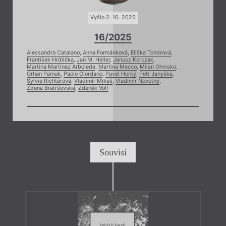
Vyšlo 2. 10. 2025
16/2025
Alessandro Catalano
,
Anna Formánková
,
Eliška Tondrová
,
František Hrdlička
,
Jan M. Heller
,
Janusz Korczak
,
Martina Martinez Arboleda
,
Martina Mecco
,
Milan Ohnisko
,
Orhan Pamuk
,
Paolo Giordano
,
Pavel Horký
,
Petr Janyška
,
Sylvie Richterová
,
Vladimír Mikeš
,
Vladimír Novotný
,
Zdena Bratršovská
,
Zdeněk Volf
Souvisí