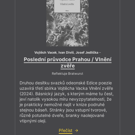
Vojtěch Vacek
,
Ivan Diviš
,
Josef Jedlička
–
Poslední průvodce Prahou / Vlnění
zvěře
Reflektuje Bratwurst
Druhou desítku svazků odeonské Edice poezie
uzavírá třetí sbírka Vojtěcha Vacka Vlnění zvěře
(2024). Básnický jazyk, s kterým máme tu čest,
jeví natolik vysokou míru nevyzpytatelnosti, že
je prakticky nemožné najít v knize podruhé
stejnou báseň. Stránky jsou vstupní tvorové,
různě potutelné dveře, branky naolejované
vtipnými oleji.
Přečíst