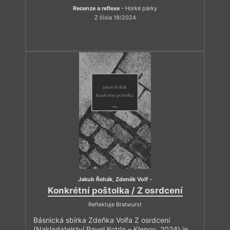
Recenze a reflexe
– Horké párky
Z čísla 19/2024
Jakub Řehák
,
Zdeněk Volf
–
Konkrétní poštolka / Z osrdcení
Reflektuje Bratwurst
Básnická sbírka Zdeňka Volfa Z osrdcení
(Nakladatelství Pavel Kotrla – Klenov, 2024) je