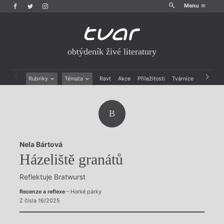
Menu
obtýdeník živé literatury
Rubriky
Témata
Ravt
Akce
Příležitosti
Tvárnice
Archiv
Beletrie
Ženy v katolické literatuře
Drobná publicistika
Právě vychází
B
Esejistika
Mauzoleum
Recenze a reflexe
Divadlo
Reportáže
Historie kolonialismu
Nela Bártová
Rozhovory
Dokument
Házeliště granátů
Výroční ceny
Reflektuje Bratwurst
Recenze a reflexe
– Horké párky
Z čísla 16/2025