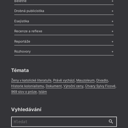
Beletrie
Poezie
,
Próza
,
Dokumenty
,
Drama
,
Celá rubrika
Drobná publicistika
Odlesk
,
Zasláno
,
Nezařazené
,
Novinky v Tvaru
,
Slovo
,
Výročí
,
Esejistika
Nekrolog
,
Glosa
,
Sloupek
,
Pozvánka
,
Literární soutěž
,
Komentář
,
Celá rubrika
Esej
,
Pádlo
,
Úvaha
,
Texty
,
Studie
,
Celá rubrika
Recenze a reflexe
Recenze
,
Dvakrát
,
Horké párky
,
969 slov o próze
,
Reportáže
Méně slov o próze
,
Celá rubrika
Literární zítřky
,
Reportáž
,
Literární život
,
Divadlo
,
Kritický ohlas
,
Rozhovory
Celá rubrika
Rozhovor
,
Anketa
,
Celá rubrika
Témata
Ženy v katolické literatuře
,
Právě vychází
,
Mauzoleum
,
Divadlo
,
Historie kolonialismu
,
Dokument
,
Výroční ceny
,
Útvary Sylvy Ficové
,
969 slov o próze
,
Islám
Vyhledávání