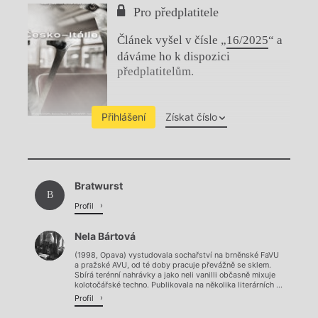
Pro předplatitele
Článek vyšel v čísle „
16/2025
“ a
dáváme ho k dispozici
předplatitelům.
Přihlášení
Získat číslo
Chviličku.
Bratwurst
Načítá se.
B
Profil
Nela Bártová
(1998, Opava) vystudovala sochařství na brněnské FaVU
a pražské AVU, od té doby pracuje převážně se sklem.
Sbírá terénní nahrávky a jako neli vanilli občasně mixuje
kolotočářské techno. Publikovala na několika literárních ...
Profil