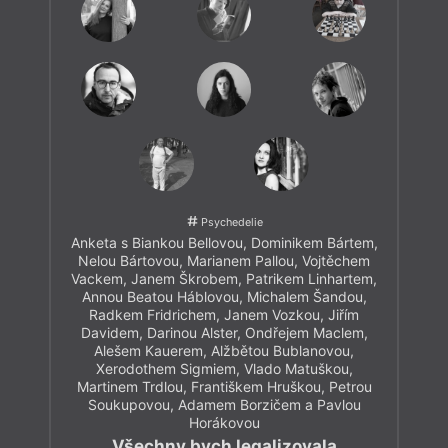
Psychedelie
Anketa s Biankou Bellovou, Dominikem Bártem,
Nelou Bártovou, Marianem Pallou, Vojtěchem
Vackem, Janem Škrobem, Patrikem Linhartem,
Annou Beatou Háblovou, Michalem Šandou,
Radkem Fridrichem, Janem Vozkou, Jiřím
Davidem, Darinou Alster, Ondřejem Maclem,
Alešem Kauerem, Alžbětou Bublanovou,
Xerodothem Sigmiem, Vlado Matuškou,
Martinem Trdlou, Františkem Hruškou, Petrou
Soukupovou, Adamem Borzičem a Pavlou
Horákovou
Všechny bych legalizovala