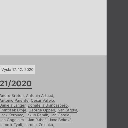
Vyšlo 17. 12. 2020
21/2020
André Breton
,
Antonin Artaud
,
Antonio Parente
,
César Vallejo
,
Daniela Langer
,
Donatella Giancaspero
,
František Dryje
,
George Oppen
,
Ivan Štrpka
,
Jack Kerouac
,
Jakub Řehák
,
Jan Gabriel
,
Jan Gogola ml.
,
Jan Rubeš
,
Jana Boková
,
Jaromír Typlt
,
Jaromír Zelenka
,