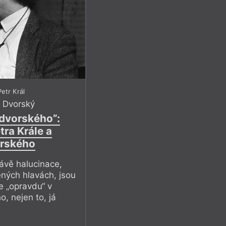
etr Král
v Dvorský
édvorského”:
ra Krále a
orského
rávě halucinace,
ených hlavách, jsou
e „opravdu“ v
, nejen to, já