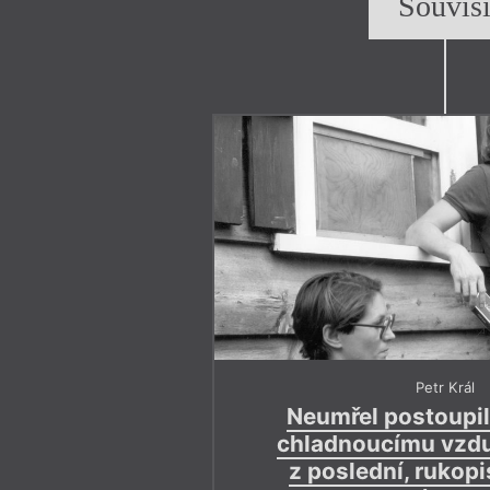
Souvis
Petr Král
Neumřel postoupil
chladnoucímu vzdu
z poslední, rukopi