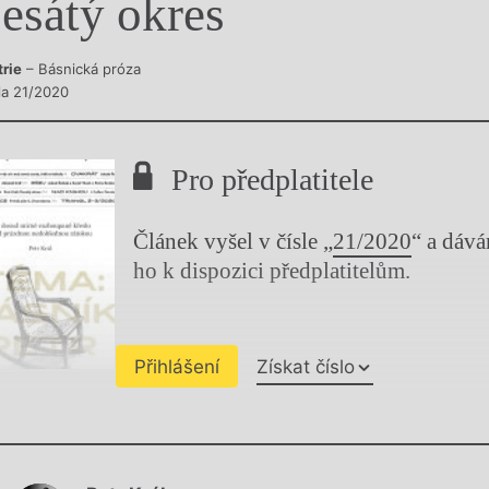
esátý okres
y
trie
– Básnická próza
sla 21/2020
Pro předplatitele
Článek vyšel v čísle „
21/2020
“ a dáv
ho k dispozici předplatitelům.
Přihlášení
Získat číslo
Chviličku.