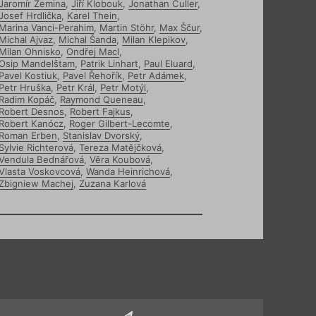
Jaromír Zemina
,
Jiří Klobouk
,
Jonathan Culler
,
Josef Hrdlička
,
Karel Thein
,
Marina Vanci-Perahim
,
Martin Stöhr
,
Max Ščur
,
Michal Ajvaz
,
Michal Šanda
,
Milan Klepikov
,
Milan Ohnisko
,
Ondřej Macl
,
Osip Mandelštam
,
Patrik Linhart
,
Paul Eluard
,
Pavel Kostiuk
,
Pavel Řehořík
,
Petr Adámek
,
Petr Hruška
,
Petr Král
,
Petr Motýl
,
Radim Kopáč
,
Raymond Queneau
,
Robert Desnos
,
Robert Fajkus
,
Robert Kanócz
,
Roger Gilbert-Lecomte
,
Roman Erben
,
Stanislav Dvorský
,
Sylvie Richterová
,
Tereza Matějčková
,
Vendula Bednářová
,
Věra Koubová
,
Vlasta Voskovcová
,
Wanda Heinrichová
,
Zbigniew Machej
,
Zuzana Karlová