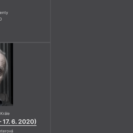
enty
0
 Krále
– 17. 6. 2020)
hterová