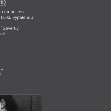
ti)
ou na balkon
 kulku vypálenou
cí Severky
dně
ie
0