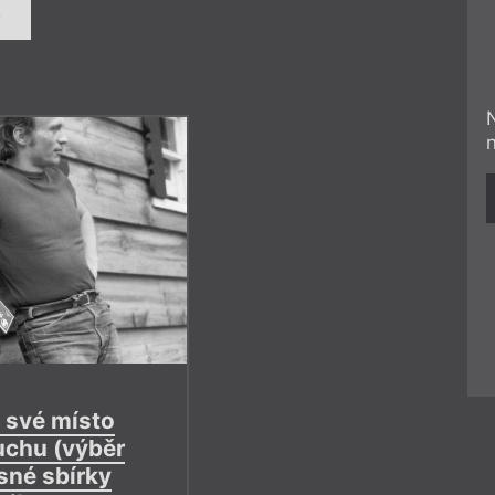
í
 své místo
chu (výběr
sné sbírky