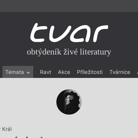
obtýdeník živé literatury
Témata
Ravt
Akce
Příležitosti
Tvárnice
ické literatuře
icistika
zí
eflexe
onialismu
 Král