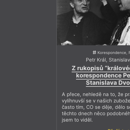
Korespondence, P
Petr Král
,
Stanisla
Z rukopisů “králov
korespondence Pet
Stanislava Dv
A přece, nehledě na to, že p
vylíhnuvší se v našich zubož
často tím, CO se děje, dělo s
těchto dnech něco podobného
jsem to viděl.