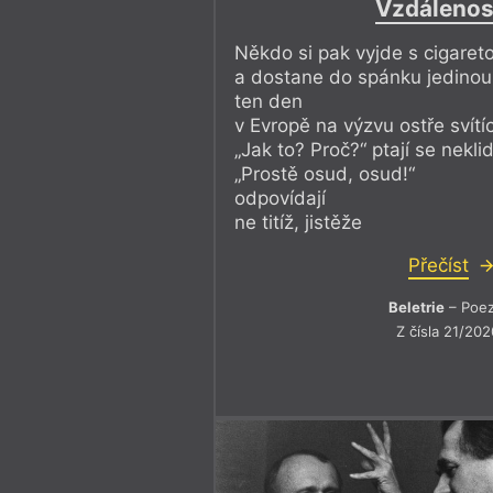
Vzdálenos
Někdo si pak vyjde s cigaret
a dostane do spánku jedinou
ten den
v Evropě na výzvu ostře svítí
„Jak to? Proč?“ ptají se nekli
„Prostě osud, osud!“
odpovídají
ne titíž, jistěže
Přečíst
Beletrie
– Poez
Z čísla 21/202