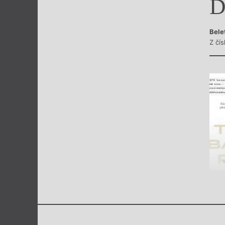
D
Výroční cen
Bele
Z čí