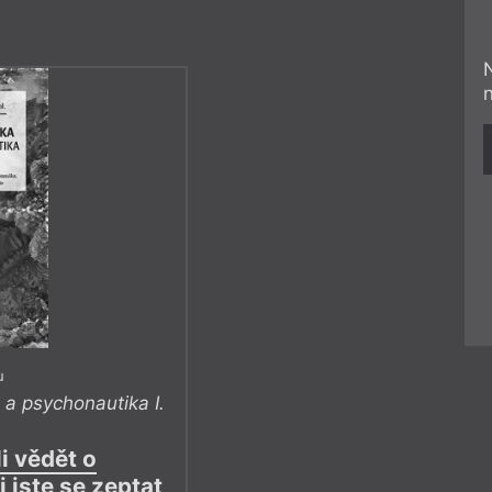
u
 a psychonautika I.
li vědět o
i jste se zeptat