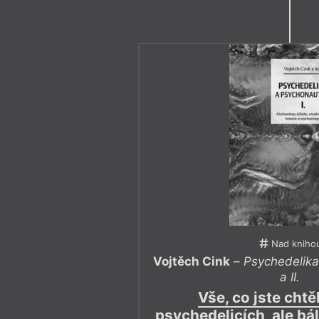
Nad kniho
Vojtěch Cink
–
Psychedelika
a II.
Vše, co jste chtě
psychedelicích, ale bál