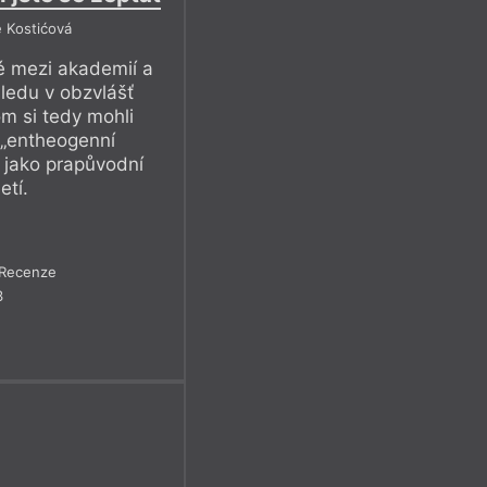
e Kostićová
é mezi akademií a
hledu v obzvlášť
om si tedy mohli
 „entheogenní
kt jako prapůvodní
etí.
Recenze
3