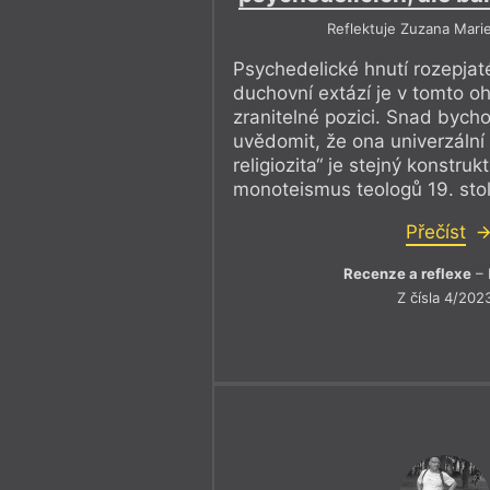
Reflektuje Zuzana Mari
Psychedelické hnutí rozepjat
duchovní extází je v tomto o
zranitelné pozici. Snad bych
uvědomit, že ona univerzální
religiozita“ je stejný konstru
monoteismus teologů 19. stol
Přečíst
Recenze a reflexe
– 
Z čísla 4/202