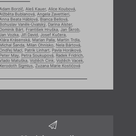
Adam Borzič
,
Aleš Kauer
,
Alice Koubová
,
Alžběta Bublanová
,
Angela Zavettieri
,
Anna Beata Háblová
,
Bianca Bellová
,
Bohuslav Vaněk-Úvalský
,
Darina Alster
,
Dominik Bárt
,
František Hruška
,
Jan Škrob
,
Jan Vozka
,
Jiří David
,
Josef Kučera
,
Klára Krásenská
,
Marian Palla
,
Martin Trdla
,
Michal Šanda
,
Milan Ohnisko
,
Nela Bártová
,
Ondřej Macl
,
Patrik Linhart
,
Pavla Horáková
,
Peter May
,
Petra Soukupová
,
Radek Fridrich
,
Vlado Matuška
,
Vojtěch Cink
,
Vojtěch Vacek
,
Xerodoth Sigmius
,
Zuzana Marie Kostićová