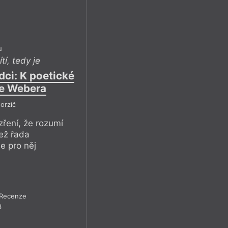
u
ítí, tedy je
dci: K poetické
se Webera
orzič
ření, že rozumí
než řada
e pro něj
Recenze
3