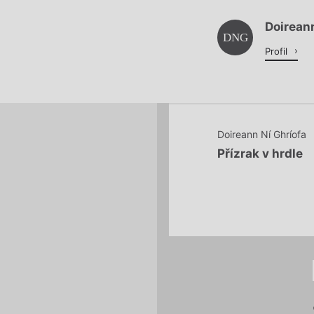
Doireann
Načítá se.
DNG
Profil
Doireann Ní Ghríofa
Přízrak v hrdle