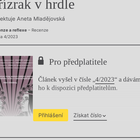
řízrak v hrdle
y
lektuje Aneta Mladějovská
nze a reflexe
– Recenze
sla 4/2023
Pro předplatitele
Článek vyšel v čísle „
4/2023
“ a dává
ho k dispozici předplatitelům.
Přihlášení
Získat číslo
Chviličku.