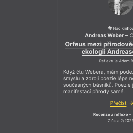
Nad kniho
Andreas Weber
–
C
Orfeus mezi přírodově
ekologii Andrea
Reflektuje Adam B
Když čtu Webera, mám podez
smyslu a zdroji poezie lépe 
současných básníků. Poezie j
manifestací přírody samé.
Přečíst
Recenze a reflexe
– 
Z čísla 2/202