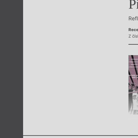
P
Výroční cen
Ref
Rece
Z čí