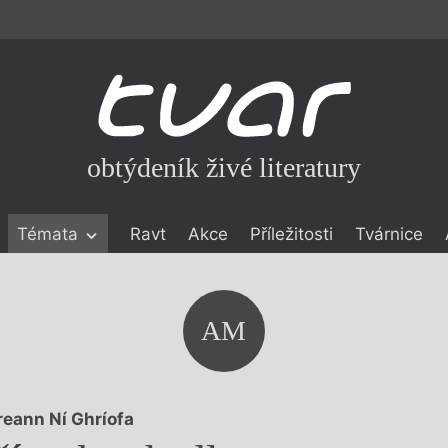
obtýdeník živé literatury
Témata
Ravt
Akce
Příležitosti
Tvárnice
ické literatuře
icistika
zí
AM
eflexe
onialismu
reann Ní Ghríofa