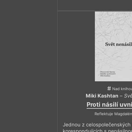
Nad kniho
Miki Kashtan
–
Svě
Proti násilí uvni
Reflektuje Magdalén
Jednou z celospolečenských 
korespondujících s nenásilno