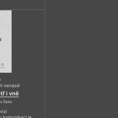
u
t nenásilí
tř i vně
a Šipka
vizí
u komunikací je