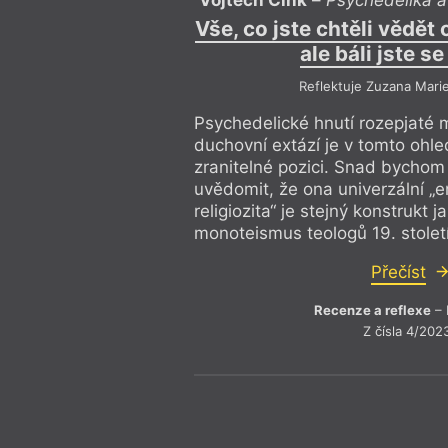
roku 2017 a druhým volebním 
funkci garanta odborné sekce. 
Vše, co jste chtěli vědět
factsheetů České psychedelick
ale báli jste s
a odborných publikací. V rámci
Reflektuje Zuzana Mari
na hudební festivaly se službo
Psychedelické hnutí rozepjaté 
duchovní extází je v tomto ohle
zranitelné pozici. Snad bychom 
uvědomit, že ona univerzální „
religiozita“ je stejný konstrukt 
monoteismus teologů 19. století
Přečíst
Recenze a reflexe
– 
Z čísla 4/202