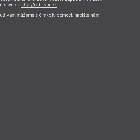
rém webu:
http://old.itvar.cz
.
těli vědět o psychedelicích,
ud Vám můžeme s čímkoliv pomoci, napište nám!
áli jste se zeptat
je Zuzana Marie Kostićová
í rozepjaté mezi akademií a
v tomto ohledu v obzvlášť
Snad bychom si tedy mohli
niverzální „entheogenní
ný konstrukt jako prapůvodní
 19. století.
Přečíst
ze a reflexe
– Recenze
Z čísla 4/2023