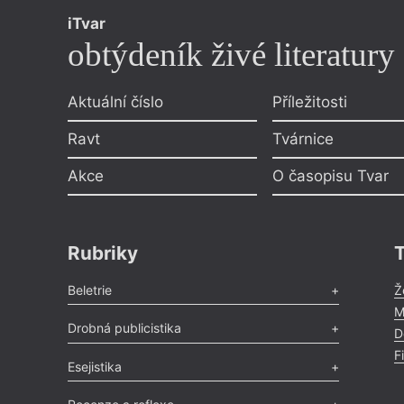
iTvar
obtýdeník živé literatury
Aktuální číslo
Příležitosti
Ravt
Tvárnice
Akce
O časopisu Tvar
Rubriky
Beletrie
Ž
M
Poezie
,
Próza
,
Dokumenty
,
Drama
,
Celá rubrika
Drobná publicistika
D
F
Odlesk
,
Zasláno
,
Nezařazené
,
Novinky v Tvaru
,
Slovo
,
Esejistika
Výročí
,
Nekrolog
,
Glosa
,
Sloupek
,
Pozvánka
,
Literární soutěž
,
Komentář
,
Celá rubrika
Esej
,
Pádlo
,
Úvaha
,
Texty
,
Studie
,
Celá rubrika