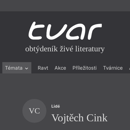
obtýdeník živé literatury
Témata
Ravt
Akce
Příležitosti
Tvárnice
ické literatuře
icistika
zí
Lidé
eflexe
VC
Vojtěch Cink
onialismu