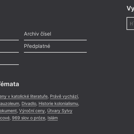
Vy
Archiv čísel
Předplatné
Témata
eny v katolické literatuře
,
Právě vychází
,
auzoleum
,
Divadlo
,
Historie kolonialismu
,
okument
,
Výroční ceny
,
Útvary Sylvy
icové
,
969 slov o próze
,
Islám