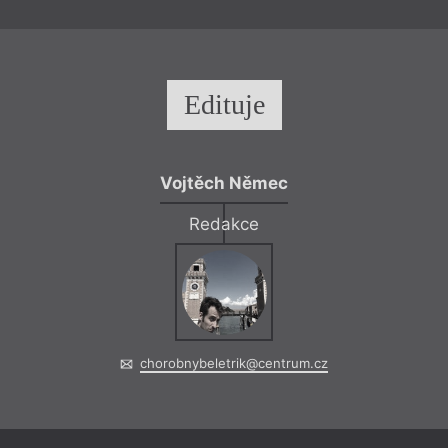
Edituje
Vojtěch Němec
Redakce
chorobnybeletrik@centrum.cz