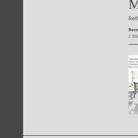
M
Výroční cen
Ref
Rece
Z čís