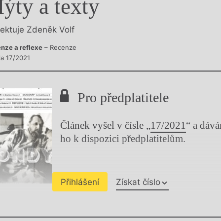
ýty a texty
y
lektuje Zdeněk Volf
nze a reflexe
– Recenze
la 17/2021
Pro předplatitele
Článek vyšel v čísle „
17/2021
“ a dáv
ho k dispozici předplatitelům.
Přihlášení
Získat číslo
Chviličku.