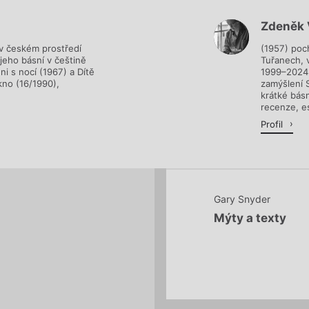
Zdeněk 
Načítá se.
 v českém prostředí
(1957) poch
jeho básní v češtině
Tuřanech, v
i s nocí (1967) a Dítě
1999–2024 
kno (16/1990),
zamýšlení S
krátké bás
recenze, es
Profil
Gary Snyder
Mýty a texty