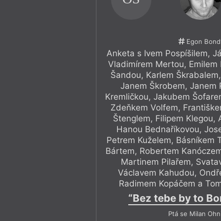
Egon Bond
Anketa s Ivem Pospíšilem, 
Vladimírem Mertou, Emilem
Šandou, Karlem Škrabalem,
Janem Škrobem, Janem 
Kremličkou, Jakubem Šofare
Zdeňkem Volfem, Františke
Štenglem, Filipem Klegou,
Hanou Bednaříkovou, Jos
Petrem Kuželem, Básníkem 
Bártem, Robertem Kanóczem,
Martinem Pilařem, Svata
Václavem Kahudou, Ondře
Radimem Kopáčem a To
“Bez tebe by to B
Ptá se Milan Ohn