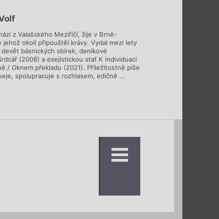
Volf
ází z Valašského Meziříčí, žije v Brně-
 jehož okolí připouštěl krávy. Vydal mezi lety
devět básnických sbírek, deníkové
rdcář (2008) a esejistickou stať K individuaci
ně / Oknem překladu (2021). Příležitostně píše
eje, spolupracuje s rozhlasem, edičně ...