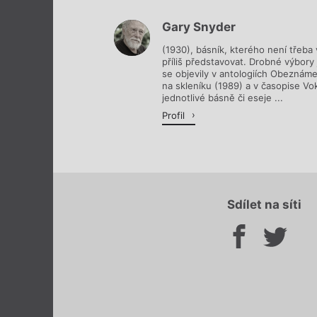
Gary Snyder
(1930), básník, kterého není třeba
příliš představovat. Drobné výbory 
se objevily v antologiích Obeznámen
na skleníku (1989) a v časopise Vo
jednotlivé básně či eseje ...
Profil
Sdílet na síti