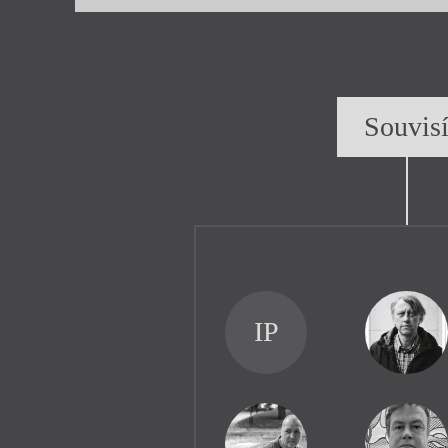
Souvis
IP