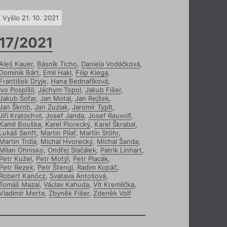
Vyšlo 21. 10. 2021
17/2021
Aleš Kauer
,
Básník Ticho
,
Daniela Vodáčková
,
Dominik Bárt
,
Emil Hakl
,
Filip Klega
,
František Dryje
,
Hana Bednaříková
,
Ivo Pospíšil
,
Jáchym Topol
,
Jakub Fišer
,
Jakub Šofar
,
Jan Motal
,
Jan Rejžek
,
Jan Škrob
,
Jan Zuziak
,
Jaromír Typlt
,
Jiří Kratochvil
,
Josef Janda
,
Josef Rauvolf
,
Kamil Bouška
,
Karel Piorecký
,
Karel Škrabal
,
Lukáš Senft
,
Martin Pilař
,
Martin Stöhr
,
Martin Trdla
,
Michal Hvorecký
,
Michal Šanda
,
Milan Ohnisko
,
Ondřej Slačálek
,
Patrik Linhart
,
Petr Kužel
,
Petr Motýl
,
Petr Placák
,
Petr Rezek
,
Petr Štengl
,
Radim Kopáč
,
Robert Kanócz
,
Svatava Antošová
,
Tomáš Mazal
,
Václav Kahuda
,
Vít Kremlička
,
Vladimír Merta
,
Zbyněk Fišer
,
Zdeněk Volf