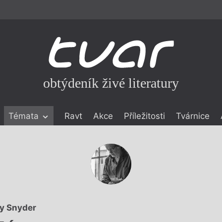
obtýdeník živé literatury
Témata
Ravt
Akce
Příležitosti
Tvárnice
ické literatuře
icistika
zí
eflexe
onialismu
y Snyder