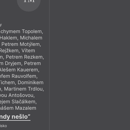
y
Jáchymem Topolem,
 Haklem, Michalem
 Petrem Motýlem,
Rejžkem, Vítem
m, Petrem Rezkem,
m Dryjem, Petrem
 Alešem Kauerem,
efem Rauvolfem,
Tichem, Dominikem
 Martinem Trdlou,
vou Antošovou,
jem Slačálkem,
mášem Mazalem
ondy nešlo”
isko