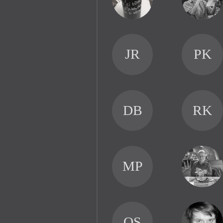
JR
PK
DB
RK
MP
OS