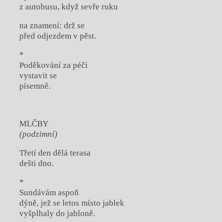
z autobusu, když sevře ruku
na znamení: drž se
před odjezdem v pěst.
*
Poděkování za péči
vystavit se
písemně.
MLČBY
(podzimní)
Třetí den dělá terasa
dešti dno.
*
Sundávám aspoň
dýně, jež se letos místo jablek
vyšplhaly do jabloně.