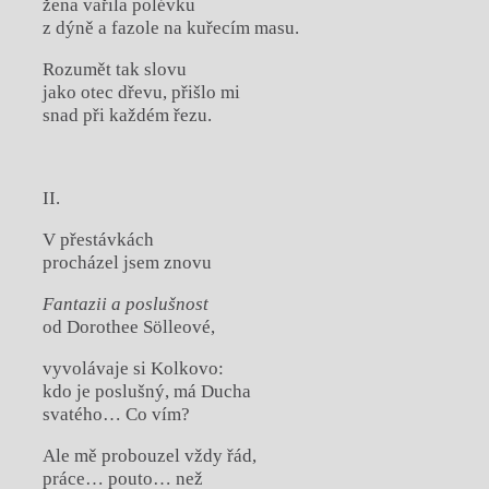
žena vařila polévku
z dýně a fazole na kuřecím masu.
Rozumět tak slovu
jako otec dřevu, přišlo mi
snad při každém řezu.
II.
V přestávkách
procházel jsem znovu
Fantazii a poslušnost
od Dorothee Sölleové,
vyvolávaje si Kolkovo:
kdo je poslušný, má Ducha
svatého… Co vím?
Ale mě probouzel vždy řád,
práce… pouto… než