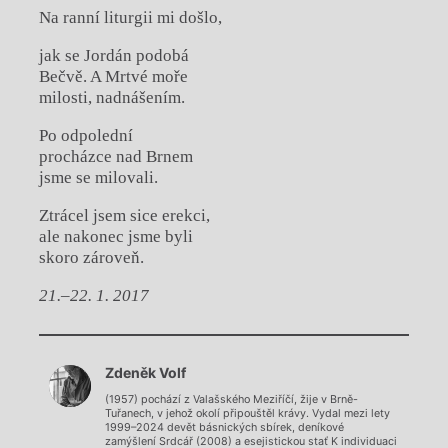
Na ranní liturgii mi došlo,
jak se Jordán podobá
Bečvě. A Mrtvé moře
milosti, nadnášením.
Po odpolední
procházce nad Brnem
jsme se milovali.
Ztrácel jsem sice erekci,
ale nakonec jsme byli
skoro zároveň.
21.–22. 1. 2017
Chviličku.
Zdeněk Volf
Načítá se.
(1957) pochází z Valašského Meziříčí, žije v Brně-
Tuřanech, v jehož okolí připouštěl krávy. Vydal mezi lety
1999–2024 devět básnických sbírek, deníkové
zamýšlení Srdcář (2008) a esejistickou stať K individuaci