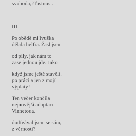
svoboda, šťastnost.
III.
Po obědě mi Ivuška
dělala helfra. Žasl jsem
od pily, jak nám to
zase jednou jde. Jako
když jsme ještě stavěli,
po práci a jen z mojí
výplaty!
Ten večer končila
nejnovější adaptace
Vinnetoua,
dodívával jsem se sám,
z věrnosti?