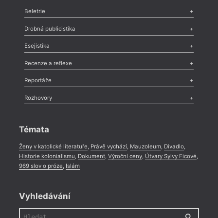
Beletrie
Poezie
,
Próza
,
Dokumenty
,
Drama
,
Celá rubrika
Drobná publicistika
Odlesk
,
Zasláno
,
Nezařazené
,
Novinky v Tvaru
,
Slovo
,
Výročí
,
Esejistika
Nekrolog
,
Glosa
,
Sloupek
,
Pozvánka
,
Literární soutěž
,
Komentář
,
Celá rubrika
Esej
,
Pádlo
,
Úvaha
,
Texty
,
Studie
,
Celá rubrika
Recenze a reflexe
Recenze
,
Dvakrát
,
Horké párky
,
969 slov o próze
,
Reportáže
Méně slov o próze
,
Celá rubrika
Literární zítřky
,
Reportáž
,
Literární život
,
Divadlo
,
Kritický ohlas
,
Rozhovory
Celá rubrika
Rozhovor
,
Anketa
,
Celá rubrika
Témata
Ženy v katolické literatuře
,
Právě vychází
,
Mauzoleum
,
Divadlo
,
Historie kolonialismu
,
Dokument
,
Výroční ceny
,
Útvary Sylvy Ficové
,
969 slov o próze
,
Islám
Vyhledávání