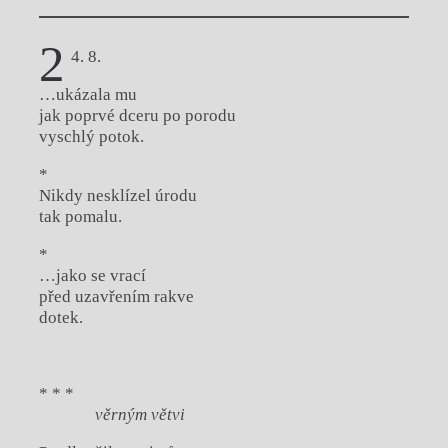
2
4. 8.
…ukázala mu
jak poprvé dceru po porodu
vyschlý potok.
*
Nikdy nesklízel úrodu
tak pomalu.
*
…jako se vrací
před uzavřením rakve
dotek.
* * *
věrným větvi