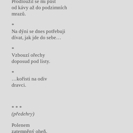
Prodloužil se mi půst
od kávy až do podzimních
mrazů.
*
Na dýni se dnes potřebuji
dívat, jak jde do sebe…
*
Vzbouzí ořechy
doposud pod listy.
*
…kořisti na odiv
dravci.
* * *
(předehry)
Polenem
zatemněný oheň.