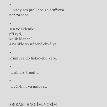
*
…vždy ses pral lépe za družstva
než za sebe.
*
Jen ve skleníku,
při rytí,
kolik klanění
a na skle vysrážené chvály!
*
Přímluva do lískového keře.
*
…silmns, trmnl…
*
…učí-li mrva milovat.
SBÍRÁM, HNOJÍM, VOZÍM