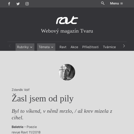
Menu
Webový magazín Tvaru
Rubriky
Témata
Ravt
Akce
Příležitosti
Tvárnice
Archiv
Beletrie
Ženy v katolické literatuře
Drobná publicistika
Právě vychází
Esejistika
Mauzoleum
Recenze a reflexe
Divadlo
Reportáže
Historie kolonialismu
Rozhovory
Dokument
Zdeněk Volf
Výroční ceny
Žasl jsem od pily
Byl to víkend, v němž mrzlo, / až krev mizela z
cihel.
Beletrie
– Poezie
revue Ravt 11/2018