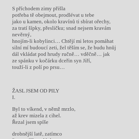
S příchodem zimy přišla
potřeba tě obejmout, prodlévat u tebe
jako u kamen, okolo kravínů ti sbírat ořechy,
za tratí šípky, přesličku; snad nejsem kravám
nevěrný,
hnojím-li kobylinci… Chtějí mi letos pomáhat
silní mí budoucí zeti, žel těším se, že budu hnůj
dál vkládat pod hrudy ručně… vděčně… jak
ze spánku v kočárku dceřin syn Jiří,
touží-li z polí po prsu…
ŽASL JSEM OD PILY
I.
Byl to víkend, v němž mrzlo,
až krev mizela z cihel.
Řezal jsem spíše
drobnější latě, zatímco