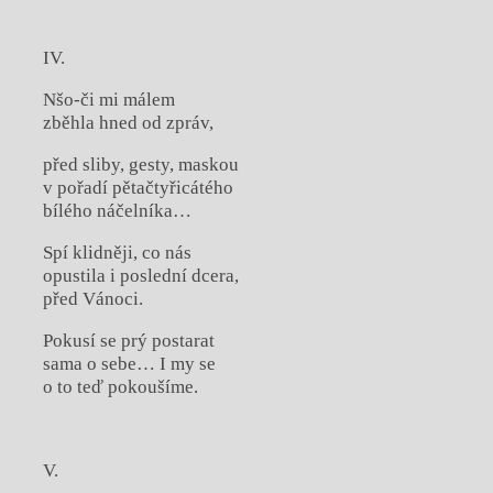
IV.
Nšo-či mi málem
zběhla hned od zpráv,
před sliby, gesty, maskou
v pořadí pětačtyřicátého
bílého náčelníka…
Spí klidněji, co nás
opustila i poslední dcera,
před Vánoci.
Pokusí se prý postarat
sama o sebe… I my se
o to teď pokoušíme.
V.