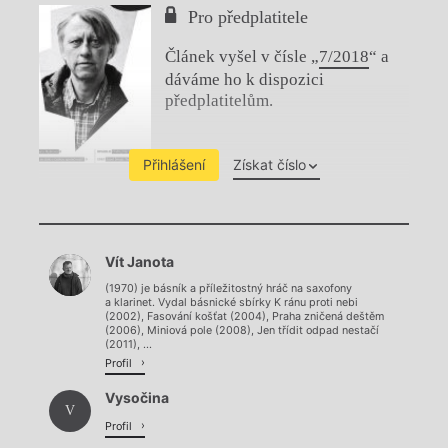
Pro předplatitele
Článek vyšel v čísle „
7/2018
“ a
dáváme ho k dispozici
předplatitelům.
Přihlášení
Získat číslo
Chviličku.
Vít Janota
Načítá se.
(1970) je básník a příležitostný hráč na saxofony
a klarinet. Vydal básnické sbírky K ránu proti nebi
(2002), Fasování košťat (2004), Praha zničená deštěm
(2006), Miniová pole (2008), Jen třídit odpad nestačí
(2011), ...
Profil
Vysočina
V
Profil