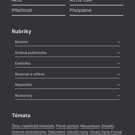
Příležitosti
Předplatné
Rubriky
Beletrie
Poezie
,
Próza
,
Dokumenty
,
Drama
,
Celá rubrika
Drobná publicistika
Odlesk
,
Zasláno
,
Nezařazené
,
Novinky v Tvaru
,
Slovo
,
Výročí
,
Esejistika
Nekrolog
,
Glosa
,
Sloupek
,
Pozvánka
,
Literární soutěž
,
Komentář
,
Celá rubrika
Esej
,
Pádlo
,
Úvaha
,
Texty
,
Studie
,
Celá rubrika
Recenze a reflexe
Recenze
,
Dvakrát
,
Horké párky
,
969 slov o próze
,
Reportáže
Méně slov o próze
,
Celá rubrika
Literární zítřky
,
Reportáž
,
Literární život
,
Divadlo
,
Kritický ohlas
,
Rozhovory
Celá rubrika
Rozhovor
,
Anketa
,
Celá rubrika
Témata
Ženy v katolické literatuře
,
Právě vychází
,
Mauzoleum
,
Divadlo
,
Historie kolonialismu
,
Dokument
,
Výroční ceny
,
Útvary Sylvy Ficové
,