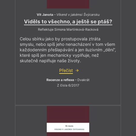
Vít Janota
–
Víkend v jakémsi Švýcarsku
Viděls to všechno, a ještě se ptáš?
Reflektuje Simona Martínková-Racková
Celou sbírku jako by prostupovala ztráta
smyslu, nebo spíš jeho nenacházení v tom všem
každodenním přešlapávání a jen iluzivním „dění“,
které spíš jen mechanicky vyplňuje, než
skutečně naplňuje naše životy.
Přečíst
Recenze a reflexe
– Dvakrát
Z čísla 6/2017