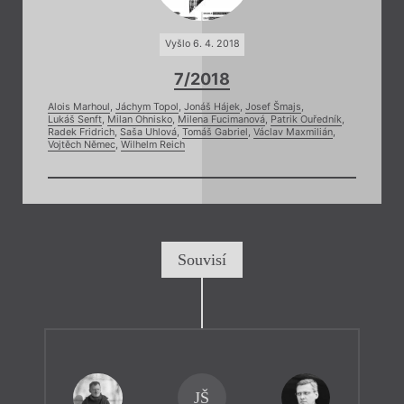
Vyšlo 6. 4. 2018
7/2018
Alois Marhoul
,
Jáchym Topol
,
Jonáš Hájek
,
Josef Šmajs
,
Lukáš Senft
,
Milan Ohnisko
,
Milena Fucimanová
,
Patrik Ouředník
,
Radek Fridrich
,
Saša Uhlová
,
Tomáš Gabriel
,
Václav Maxmilián
,
Vojtěch Němec
,
Wilhelm Reich
Souvisí
JŠ