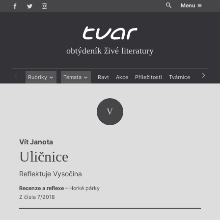
Menu
obtýdeník živé literatury
Rubriky
Témata
Ravt
Akce
Příležitosti
Tvárnice
Archiv
Beletrie
Ženy v katolické literatuře
Drobná publicistika
Právě vychází
V
Esejistika
Mauzoleum
Recenze a reflexe
Divadlo
Reportáže
Historie kolonialismu
Vít Janota
Rozhovory
Dokument
Uličnice
Výroční ceny
Reflektuje Vysočina
Recenze a reflexe
– Horké párky
Z čísla 7/2018