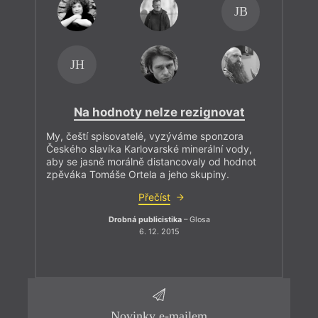
JB
JH
Na hodnoty nelze rezignovat
My, čeští spisovatelé, vyzýváme sponzora
Českého slavíka Karlovarské minerální vody,
aby se jasně morálně distancovaly od hodnot
zpěváka Tomáše Ortela a jeho skupiny.
Přečíst
Drobná publicistika
– Glosa
6. 12. 2015
Novinky e-mailem