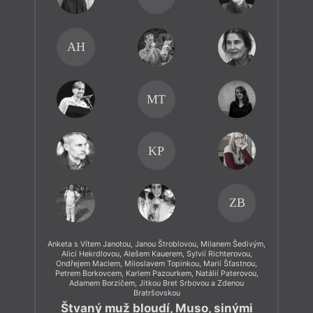
AH
MT
KP
ZB
Anketa s Vítem Janotou, Janou Štroblovou, Milanem Šedivým,
Alicí Hekrdlovou, Alešem Kauerem, Sylvií Richterovou,
Ondřejem Maclem, Miloslavem Topinkou, Marií Šťastnou,
Petrem Borkovcem, Karlem Pazourkem, Natálií Paterovou,
Adamem Borzičem, Jitkou Bret Srbovou a Zdenou
Bratršovskou
Štvaný muž bloudí, Muso, sinými