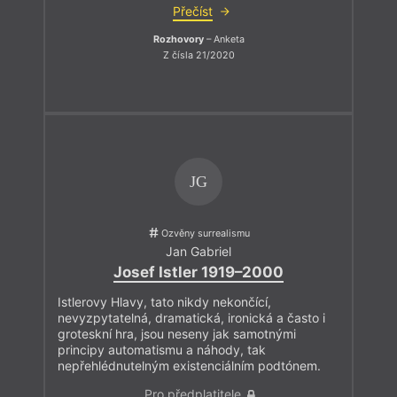
Přečíst
Rozhovory
– Anketa
Z čísla 21/2020
JG
Ozvěny surrealismu
Jan Gabriel
Josef Istler 1919–2000
Istlerovy Hlavy, tato nikdy nekončící,
nevyzpytatelná, dramatická, ironická a často i
groteskní hra, jsou neseny jak samotnými
principy automatismu a náhody, tak
nepřehlédnutelným existenciálním podtónem.
Pro předplatitele