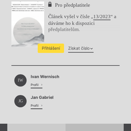
Pro předplatitele
Článek vyšel v čísle „
13/2023
“ a
dáváme ho k dispozici
předplatitelům.
Přihlášení
Získat číslo
Chviličku.
Ivan Wernisch
Načítá se.
IW
Profil
Jan Gabriel
JG
Profil