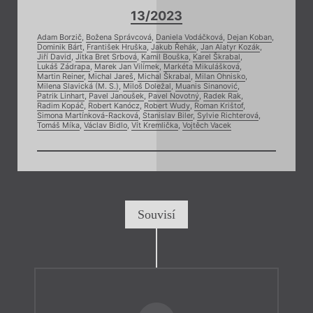
13/2023
Adam Borzič
,
Božena Správcová
,
Daniela Vodáčková
,
Dejan Koban
,
Dominik Bárt
,
František Hruška
,
Jakub Řehák
,
Jan Alatyr Kozák
,
Jiří David
,
Jitka Bret Srbová
,
Kamil Bouška
,
Karel Škrabal
,
Lukáš Zádrapa
,
Marek Jan Vilímek
,
Markéta Mikulášková
,
Martin Reiner
,
Michal Jareš
,
Michal Škrabal
,
Milan Ohnisko
,
Milena Slavická (M. S.)
,
Miloš Doležal
,
Muanis Sinanović
,
Patrik Linhart
,
Pavel Janoušek
,
Pavel Novotný
,
Radek Rak
,
Radim Kopáč
,
Robert Kanócz
,
Robert Wudy
,
Roman Krištof
,
Simona Martínková-Racková
,
Stanislav Biler
,
Sylvie Richterová
,
Tomáš Míka
,
Václav Bidlo
,
Vít Kremlička
,
Vojtěch Vacek
Souvisí