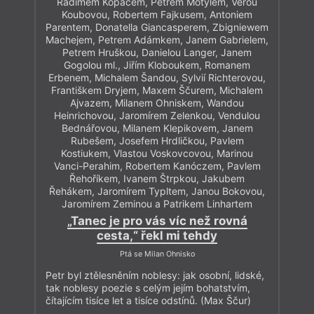
Radimem Kopáčem, Petrem Motýlem, Věrou
Koubovou, Robertem Fajkusem, Antoniem
Parentem, Donatella Giancasperem, Zbigniewem
Machejem, Petrem Adámkem, Janem Gabrielem,
Petrem Hruškou, Danielou Langer, Janem
Gogolou ml., Jiřím Kloboukem, Romanem
Erbenem, Michalem Šandou, Sylvií Richterovou,
Františkem Dryjem, Maxem Ščurem, Michalem
Ajvazem, Milanem Ohniskem, Wandou
Heinrichovou, Jaromírem Zelenkou, Vendulou
Bednářovou, Milanem Klepikovem, Janem
Rubešem, Josefem Hrdličkou, Pavlem
Kostiukem, Vlastou Voskovcovou, Marinou
Vanci-Perahim, Robertem Kanóczem, Pavlem
Řehoříkem, Ivanem Štrpkou, Jakubem
Řehákem, Jaromírem Typltem, Janou Bokovou,
Jaromírem Zeminou a Patrikem Linhartem
„Tanec je pro vás víc než rovná
cesta,“ řekl mi tehdy
Ptá se Milan Ohnisko
Petr byl ztělesněním noblesy: jak osobní, lidské,
tak noblesy poezie s celým jejím bohatstvím,
čítajícím tisíce let a tisíce odstínů. (Max Ščur)