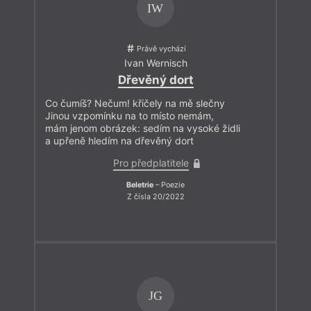
IW
Právě vychází
Ivan Wernisch
Dřevěný dort
Co čumíš? Nečum! křičely na mě slečny
Jinou vzpomínku na to místo nemám,
mám jenom obrázek: sedím na vysoké židli
a upřeně hledím na dřevěný dort
Pro předplatitele
Beletrie
– Poezie
Z čísla 20/2022
JG