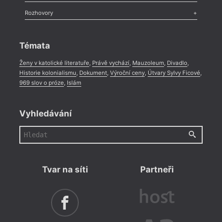
Méně slov o próze
,
Celá rubrika
Literární zítřky
,
Reportáž
,
Literární život
,
Divadlo
,
Kritický ohlas
,
Rozhovory
Celá rubrika
Rozhovor
,
Anketa
,
Celá rubrika
Témata
Ženy v katolické literatuře
,
Právě vychází
,
Mauzoleum
,
Divadlo
,
Historie kolonialismu
,
Dokument
,
Výroční ceny
,
Útvary Sylvy Ficové
,
969 slov o próze
,
Islám
Vyhledávání
Tvar na síti
Partneři