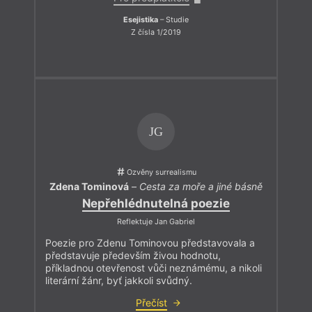
Esejistika
– Studie
Z čísla 1/2019
JG
Ozvěny surrealismu
Zdena Tominová
–
Cesta za moře a jiné básně
Nepřehlédnutelná poezie
Reflektuje Jan Gabriel
Poezie pro Zdenu Tominovou představovala a
představuje především živou hodnotu,
příkladnou otevřenost vůči neznámému, a nikoli
literární žánr, byť jakkoli svůdný.
Přečíst