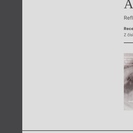
A
Výroční cen
Ref
Rece
Z čí