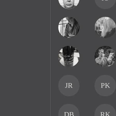
JR
PK
DB
RK