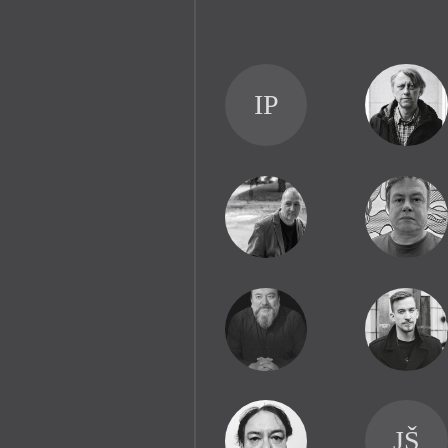
IP
JŠ