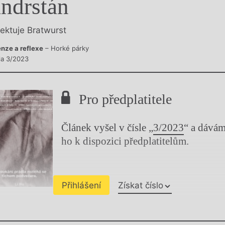
ndrstán
y
lektuje Bratwurst
nze a reflexe
– Horké párky
sla 3/2023
Pro předplatitele
Článek vyšel v čísle „
3/2023
“ a dává
ho k dispozici předplatitelům.
Přihlášení
Získat číslo
Chviličku.