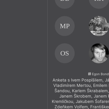
MP
OS
Egon Bond
Anketa s Ivem Pospíšilem, 
Vladimírem Mertou, Emilem
Šandou, Karlem Škrabalem,
Janem Škrobem, Janem 
Kremličkou, Jakubem Šofare
Zdeňkem Volfem, Františke