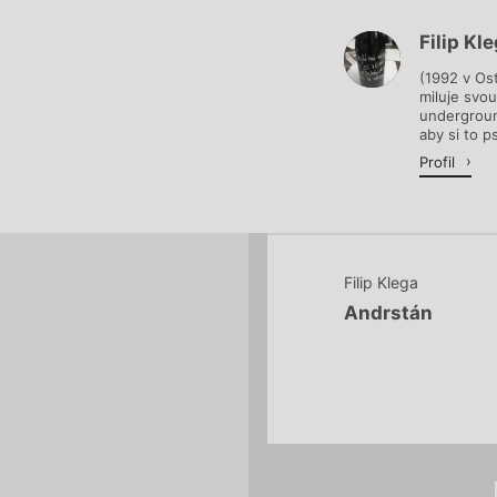
Filip Kl
Načítá se.
(1992 v Ost
miluje svo
undergroun
aby si to p
Profil
Filip Klega
Andrstán