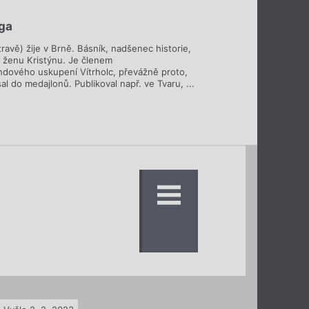
ega
ravě) žije v Brně. Básník, nadšenec historie,
u ženu Kristýnu. Je členem
dového uskupení Vítrholc, převážně proto,
sal do medajlonů. Publikoval např. ve Tvaru, ...