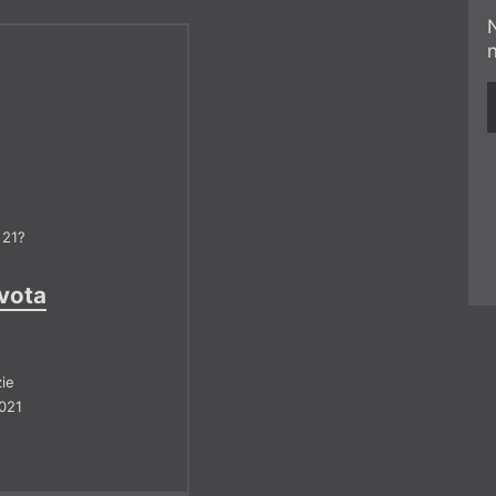
 21?
ivota
ie
021