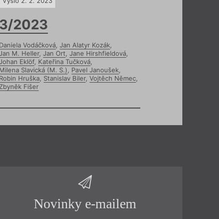
Vyšlo 2. 2. 2023
3/2023
Daniela Vodáčková
,
Jan Alatyr Kozák
,
Jan M. Heller
,
Jan Ort
,
Jane Hirshfieldová
,
Johan Eklöf
,
Kateřina Tučková
,
Milena Slavická (M. S.)
,
Pavel Janoušek
,
Robin Hruška
,
Stanislav Biler
,
Vojtěch Němec
,
Zbyněk Fišer
Novinky e-mailem