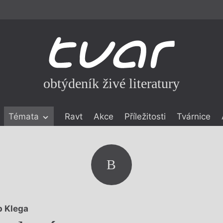
obtýdeník živé literatury
Témata
Ravt
Akce
Příležitosti
Tvárnice
ické literatuře
icistika
zí
B
eflexe
onialismu
ip Klega