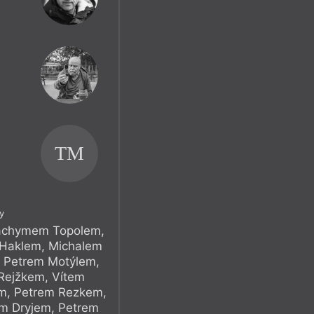
TM
y
Jáchymem Topolem,
 Haklem, Michalem
 Petrem Motýlem,
Rejžkem, Vítem
m, Petrem Rezkem,
m Dryjem, Petrem