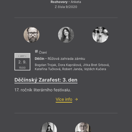
Rozhovory
– Anketa
Z čísla 9/2020
Čtení
= 2017 =
Děčín
– Růžová zahrada zámku
2. 9.
Bogdan Trojak
,
Dora Kaprálová
,
Jitka Bret Srbová
,
15:00
Kateřina Tučková
,
Robert Janda
,
Vojtěch Kučera
Děčínský Zarafest: 3. den
17. ročník literárního festivalu.
Více info