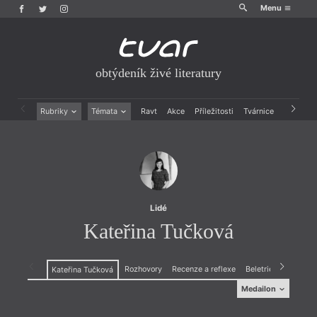
Menu
obtýdeník živé literatury
Rubriky
Témata
Ravt
Akce
Příležitosti
Tvárnice
Archiv
Beletrie
Ženy v katolické literatuře
Drobná publicistika
Právě vychází
Esejistika
Mauzoleum
Recenze a reflexe
Divadlo
Reportáže
Historie kolonialismu
Rozhovory
Dokument
Lidé
Výroční ceny
Kateřina Tučková
Rozhovory
Recenze a reflexe
Beletrie
Kateřina Tučková
Medailon
Medailon
(1980) se narodila v Brně, kde vystudovala dějiny