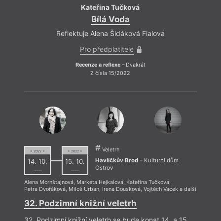
Kateřina Tučková
Bílá Voda
Reflektuje Alena Šidáková Fialová
Pro předplatitele
Anket
Recenze a reflexe
– Dvakrát
Kateř
Z čísla 15/2022
Rybák
Novot
Jiřím
David
Pazde
Kopá
Veletrh
= 2022 =
= 2022 =
Havlíčkův Brod
– Kulturní dům
14. 10.
15. 10.
Ostrov
––––
––––
Alena Mornštajnová
,
Markéta Hejkalová
,
Kateřina Tučková
,
Petra Dvořáková
,
Miloš Urban
,
Irena Dousková
,
Vojtěch Vacek
a další
32. Podzimní knižní veletrh
32. Podzimní knižní veletrh se bude konat 14. a 15.