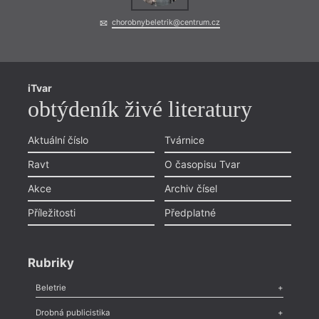
chorobnybeletrik@centrum.cz
iTvar
obtýdeník živé literatury
Aktuální číslo
Tvárnice
Ravt
O časopisu Tvar
Akce
Archiv čísel
Příležitosti
Předplatné
Rubriky
Beletrie
Poezie
,
Próza
,
Dokumenty
,
Drama
,
Celá rubrika
Drobná publicistika