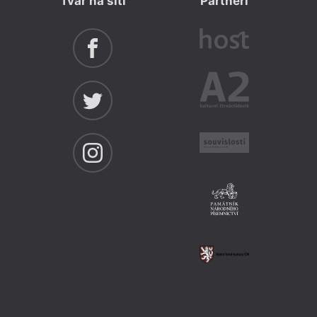
Tvar na síti
Partneři