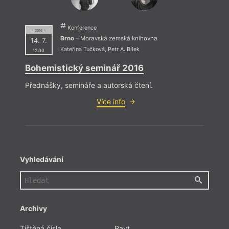
Konference
= 2016 =
Brno
– Moravská zemská knihovna
14. 7.
Kateřina Tučková
,
Petr A. Bílek
12:00
Bohemistický seminář 2016
Přednášky, semináře a autorská čtení.
Více info
Vyhledávání
Archivy
Tištěná čísla
Ravt