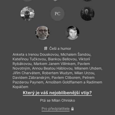
PC
Češi a humor
Anketa s Irenou Douskovou, Michalem Šandou,
Kateřinou Tučkovou, Biankou Bellovou, Viktorií
Rybákovou, Markem Janem Vilímkem, Pavlem
Novotným, Annou Beatou Háblovou, Milanem Uhdem,
Jiřím Charvátem, Robertem Wudym, Milan Urzou,
Davidem Zábranským, Pavlem Ctiborem, Petrem
Pazderou Paynem, Arnoštem Goldflamem a Radimem
Kopáčem
Který je váš nejoblíbenější vtip?
Ptá se Milan Ohnisko
Pro předplatitele