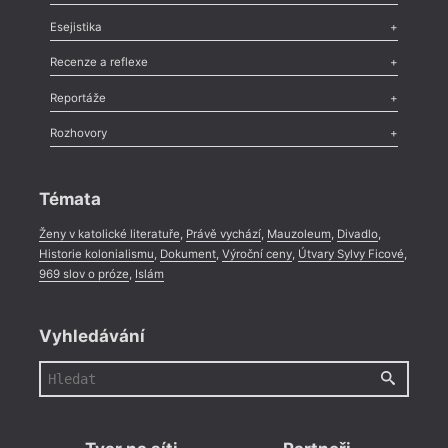
Odlesk
,
Zasláno
,
Nezařazené
,
Novinky v Tvaru
,
Slovo
,
Výročí
,
Esejistika
Nekrolog
,
Glosa
,
Sloupek
,
Pozvánka
,
Literární soutěž
,
Komentář
,
Celá rubrika
Esej
,
Pádlo
,
Úvaha
,
Texty
,
Studie
,
Celá rubrika
Recenze a reflexe
Recenze
,
Dvakrát
,
Horké párky
,
969 slov o próze
,
Reportáže
Méně slov o próze
,
Celá rubrika
Literární zítřky
,
Reportáž
,
Literární život
,
Divadlo
,
Kritický ohlas
,
Rozhovory
Celá rubrika
Rozhovor
,
Anketa
,
Celá rubrika
Témata
Ženy v katolické literatuře
,
Právě vychází
,
Mauzoleum
,
Divadlo
,
Historie kolonialismu
,
Dokument
,
Výroční ceny
,
Útvary Sylvy Ficové
,
969 slov o próze
,
Islám
Vyhledávání