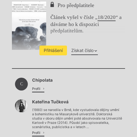
Pro předplatitele
Článek vyšel v čísle „
18/2020
“ a
dáváme ho k dispozici
předplatitelům.
Přihlášení
Získat číslo
Chviličku.
Chipolata
Načítá se.
C
Profil
Kateřina Tučková
(1980) se narodila v Brně, kde vystudovala dějiny umění
a bohemistiku na Masarykově univerzitě. Doktorská
studia v oboru dějin umění poté absolvovala na Univerzitě
Karlově v Praze (2014). Působí jako spisovatelka,
scenáristka, publicistka a v letech ...
Profil