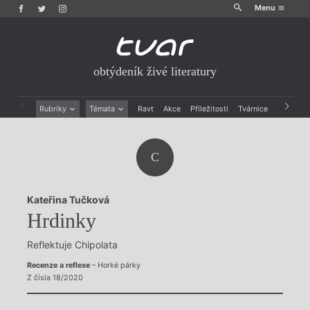
Menu
obtýdeník živé literatury
Rubriky
Témata
Ravt
Akce
Příležitosti
Tvárnice
Archiv
Beletrie
Ženy v katolické literatuře
Drobná publicistika
Právě vychází
C
Esejistika
Mauzoleum
Recenze a reflexe
Divadlo
Reportáže
Historie kolonialismu
Kateřina Tučková
Rozhovory
Dokument
Hrdinky
Výroční ceny
Reflektuje Chipolata
Recenze a reflexe
– Horké párky
Z čísla 18/2020