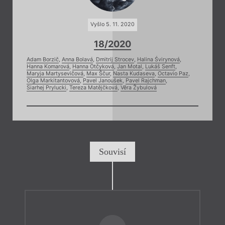
Vyšlo 5. 11. 2020
18/2020
Adam Borzič
,
Anna Bolavá
,
Dmitrij Strocev
,
Halina Śvirynová
,
Hanna Komarová
,
Hanna Otčyková
,
Jan Motal
,
Lukáš Senft
,
Maryja Martysevičová
,
Max Ščur
,
Nasta Kudaseva
,
Octavio Paz
,
Olga Markitantovová
,
Pavel Janoušek
,
Pavel Rajchman
,
Siarhej Prylucki
,
Tereza Matějčková
,
Věra Žybulová
Souvisí