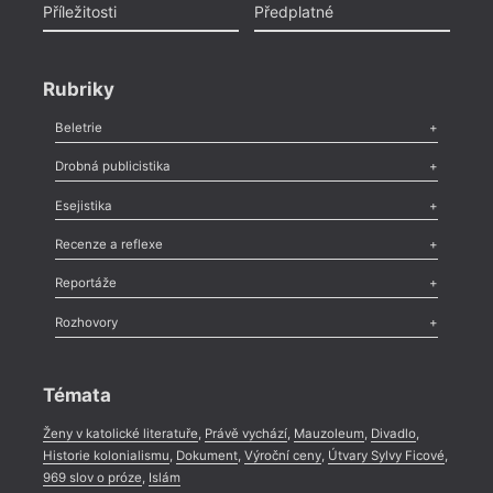
Příležitosti
Předplatné
Rubriky
Beletrie
Poezie
,
Próza
,
Dokumenty
,
Drama
,
Celá rubrika
Drobná publicistika
Odlesk
,
Zasláno
,
Nezařazené
,
Novinky v Tvaru
,
Slovo
,
Výročí
,
Esejistika
Nekrolog
,
Glosa
,
Sloupek
,
Pozvánka
,
Literární soutěž
,
Komentář
,
Celá rubrika
Esej
,
Pádlo
,
Úvaha
,
Texty
,
Studie
,
Celá rubrika
Recenze a reflexe
Recenze
,
Dvakrát
,
Horké párky
,
969 slov o próze
,
Reportáže
Méně slov o próze
,
Celá rubrika
Literární zítřky
,
Reportáž
,
Literární život
,
Divadlo
,
Kritický ohlas
,
Rozhovory
Celá rubrika
Rozhovor
,
Anketa
,
Celá rubrika
Témata
Ženy v katolické literatuře
,
Právě vychází
,
Mauzoleum
,
Divadlo
,
Historie kolonialismu
,
Dokument
,
Výroční ceny
,
Útvary Sylvy Ficové
,
969 slov o próze
,
Islám