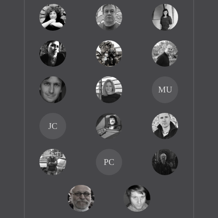
MU
JC
PC