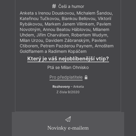
Češi a humor
Anketa s Irenou Douskovou, Michalem Šandou,
Kateřinou Tučkovou, Biankou Bellovou, Viktorií
Rybákovou, Markem Janem Vilímkem, Pavlem
Novotným, Annou Beatou Háblovou, Milanem
Uhdem, Jiřím Charvátem, Robertem Wudym,
Milan Urzou, Davidem Zábranským, Pavlem
Ctiborem, Petrem Pazderou Paynem, Arnoštem
Goldflamem a Radimem Kopáčem
Který je váš nejoblíbenější vtip?
Ptá se Milan Ohnisko
Pro předplatitele
Rozhovory
– Anketa
Z čísla 9/2020
Novinky e-mailem