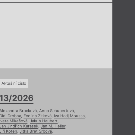
Aktuální číslo
13/2026
Alexandra Brocková
,
Anna Schubertová
,
Didi Drobna
,
Evelina Zitková
,
Iva Hadj Moussa
,
Iveta Mikešová
,
Jakub Haubert
,
Jan Jindřich Karásek
,
Jan M. Heller
,
Jiří Koten
,
Jitka Bret Srbová
,