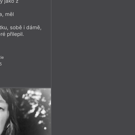
y jako z
a, měl
otku, sobě i dámě,
é přilepil.
ie
5