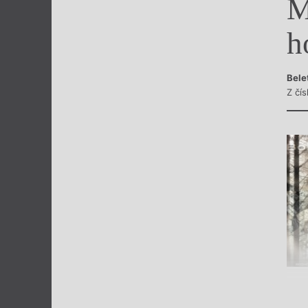
M
Výroční cen
h
Bele
Z čí