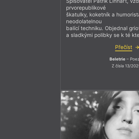
Spisovatel Patrik Linhart, vžd
prvorepublikové
škatulky, koketník a humorist
neodolatelnou
balící techniku. Objednal gri
a sladkými polibky se k té kter
Přečíst
Beletrie
– Poez
Z čísla 13/202