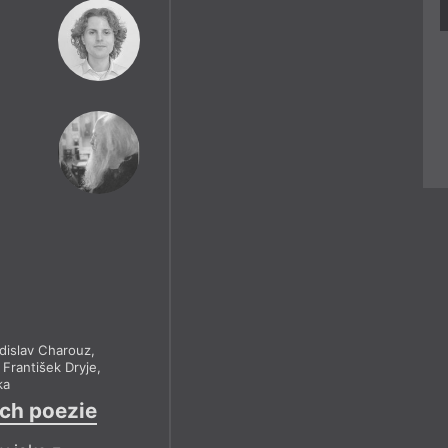
dislav Charouz
,
,
František Dryje
,
ka
ach poezie