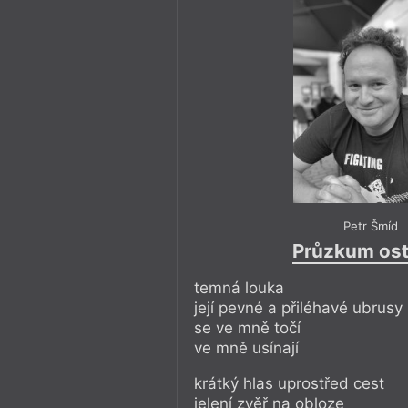
Petr Šmíd
Průzkum ost
temná louka
její pevné a přiléhavé ubrusy
se ve mně točí
ve mně usínají
krátký hlas uprostřed cest
jelení zvěř na obloze