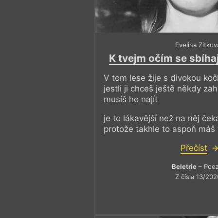
Evelina Zitkov
K tvejm očím se sbíha
V tom lese žije s divokou ko
jestli ji chceš ještě někdy za
musíš ho najít
je to lákavější než na něj ček
protože takhle to aspoň máš 
Přečíst
Beletrie
– Poez
Z čísla 13/202