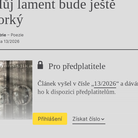
ůj lament bude ještě
y
orký
trie
– Poezie
sla 13/2026
Pro předplatitele
Článek vyšel v čísle „
13/2026
“ a dáv
ho k dispozici předplatitelům.
Přihlášení
Získat číslo