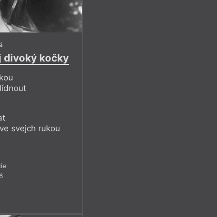
á
j divoký kočky
čkou
hlídnout
at
ve svejch rukou
ie
6