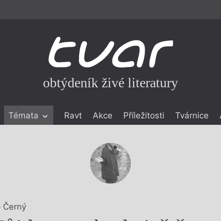
obtýdeník živé literatury
Témata
Ravt
Akce
Příležitosti
Tvárnice
ické literatuře
icistika
zí
eflexe
onialismu
p Černý