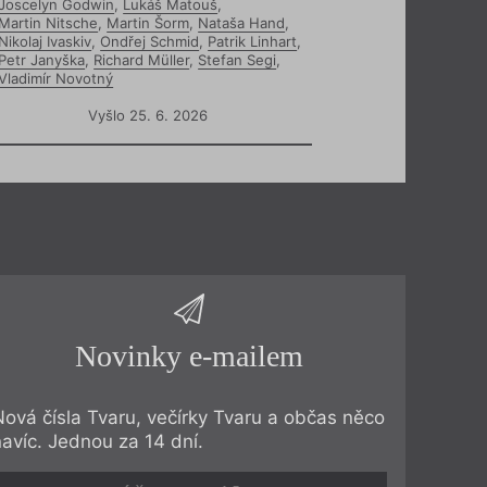
Joscelyn Godwin
,
Lukáš Matouš
,
Martin Nitsche
,
Martin Šorm
,
Nataša Hand
,
Nikolaj Ivaskiv
,
Ondřej Schmid
,
Patrik Linhart
,
Petr Janyška
,
Richard Müller
,
Stefan Segi
,
Vladimír Novotný
Vyšlo 25. 6. 2026
Novinky e-mailem
Nová čísla Tvaru, večírky Tvaru a občas něco
navíc. Jednou za 14 dní.