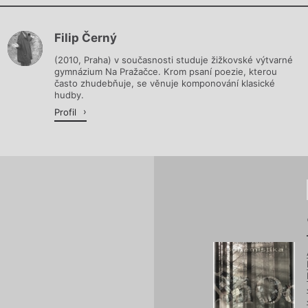
Chviličku.
Filip Černý
Načítá se.
(2010, Praha) v současnosti studuje žižkovské výtvarné
gymnázium Na Pražačce. Krom psaní poezie, kterou
často zhudebňuje, se věnuje komponování klasické
hudby.
Profil