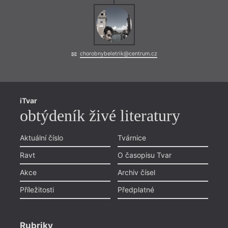
chorobnybeletrik@centrum.cz
iTvar
obtýdeník živé literatury
Aktuální číslo
Tvárnice
Ravt
O časopisu Tvar
Akce
Archiv čísel
Příležitosti
Předplatné
Rubriky