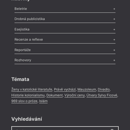
Beletrie
Poezie
,
Próza
,
Dokumenty
,
Drama
,
Celá rubrika
Drobná publicistika
Odlesk
,
Zasláno
,
Nezařazené
,
Novinky v Tvaru
,
Slovo
,
Výročí
,
Esejistika
Nekrolog
,
Glosa
,
Sloupek
,
Pozvánka
,
Literární soutěž
,
Komentář
,
Celá rubrika
Esej
,
Pádlo
,
Úvaha
,
Texty
,
Studie
,
Celá rubrika
Recenze a reflexe
Recenze
,
Dvakrát
,
Horké párky
,
969 slov o próze
,
Reportáže
Méně slov o próze
,
Celá rubrika
Literární zítřky
,
Reportáž
,
Literární život
,
Divadlo
,
Kritický ohlas
,
Rozhovory
Celá rubrika
Rozhovor
,
Anketa
,
Celá rubrika
Témata
Ženy v katolické literatuře
,
Právě vychází
,
Mauzoleum
,
Divadlo
,
Historie kolonialismu
,
Dokument
,
Výroční ceny
,
Útvary Sylvy Ficové
,
969 slov o próze
,
Islám
Vyhledávání