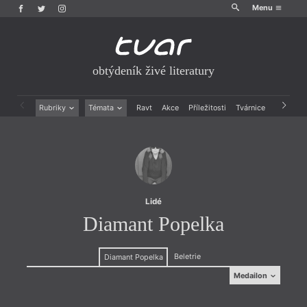
Menu
obtýdeník živé literatury
Rubriky
Témata
Ravt
Akce
Příležitosti
Tvárnice
Archiv
Beletrie
Ženy v katolické literatuře
Drobná publicistika
Právě vychází
Esejistika
Mauzoleum
Recenze a reflexe
Divadlo
Reportáže
Historie kolonialismu
Rozhovory
Dokument
Lidé
Výroční ceny
Diamant Popelka
Beletrie
Diamant Popelka
Medailon
Medailon
(1961) nejradš kvílí v Hroznatově a přilehlých lesích.