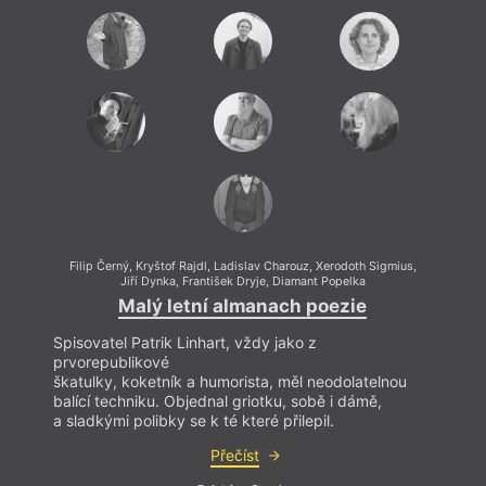
Filip Černý
,
Kryštof Rajdl
,
Ladislav Charouz
,
Xerodoth Sigmius
,
Fili
Jiří Dynka
,
František Dryje
,
Diamant Popelka
Malý letní almanach poezie
Spisovatel Patrik Linhart, vždy jako z
Spisov
prvorepublikové
prvor
škatulky, koketník a humorista, měl neodolatelnou
škatu
balící techniku. Objednal griotku, sobě i dámě,
balící
a sladkými polibky se k té které přilepil.
a slad
Přečíst