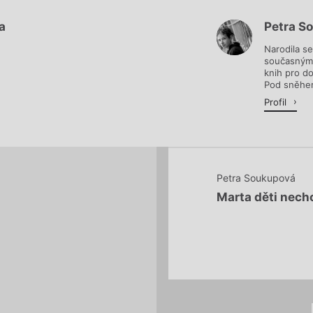
a
Petra S
Načítá se.
Narodila se
současným 
knih pro do
Pod sněhem
Profil
Petra Soukupová
Marta děti nech