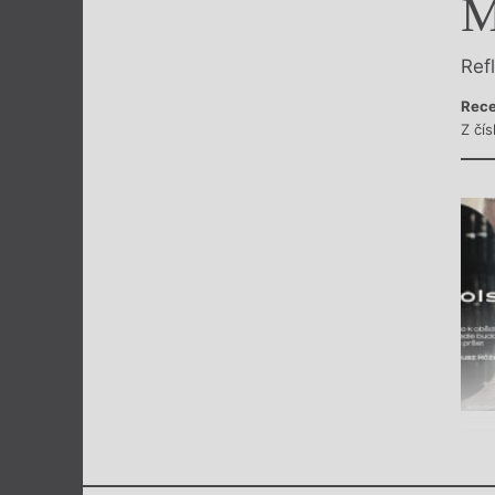
M
Výroční cen
Ref
Rece
Z čí