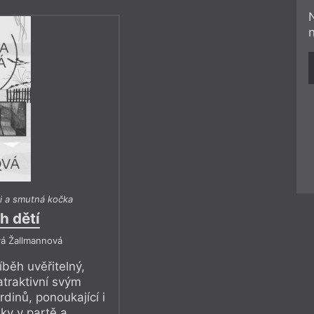
i a smutná kočka
h dětí
vá Žallmannová
íběh uvěřitelný,
traktivní svým
dinů, ponoukající i
ky v partě a