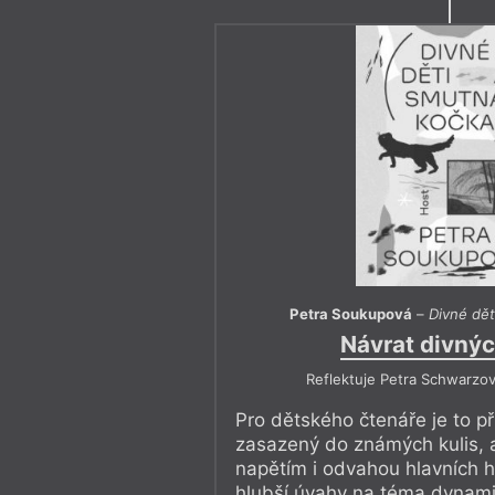
Petra Soukupová
–
Divné dět
Návrat divnýc
Reflektuje Petra Schwarzo
Pro dětského čtenáře je to př
zasazený do známých kulis, a
napětím i odvahou hlavních hr
hlubší úvahy na téma dynami