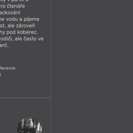
Pro čtenáře
fackování
eme vodu a pijeme
st, ale zároveň
hy pod koberec.
odiči, ale často ve
erč.
Recenze
4