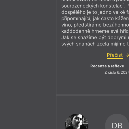
sourozeneckých konstelací. 
dospělého je to jedno velké 
připomínající, jak často káž
víno, předstíráme bezúhonno
každodenně hrneme své hříc
Jak se snažíme být dobrými r
svých snahách zcela míjíme t
Přečíst
Recenze a reflexe
– 
Z čísla 6/202
DB