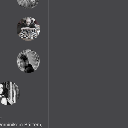
e
 Dominikem Bártem,