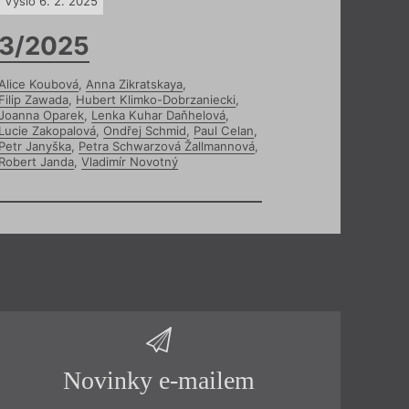
Vyšlo 6. 2. 2025
3/2025
Alice Koubová
,
Anna Zikratskaya
,
Filip Zawada
,
Hubert Klimko-Dobrzaniecki
,
Joanna Oparek
,
Lenka Kuhar Daňhelová
,
Lucie Zakopalová
,
Ondřej Schmid
,
Paul Celan
,
Petr Janyška
,
Petra Schwarzová Žallmannová
,
Robert Janda
,
Vladimír Novotný
Novinky e-mailem