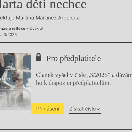
arta děti nechce
y
lektuje Martina Martinez Arboleda
nze a reflexe
– Dvakrát
sla 3/2025
Pro předplatitele
Článek vyšel v čísle „
3/2025
“ a dává
ho k dispozici předplatitelům.
Přihlášení
Získat číslo
Chviličku.