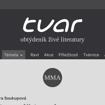
obtýdeník živé literatury
Témata
Ravt
Akce
Příležitosti
Tvárnice
ické literatuře
icistika
zí
MMA
eflexe
onialismu
ra Soukupová