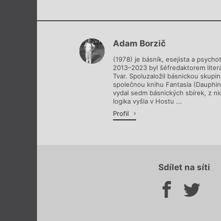
Adam Borzič
(1978) je básník, esejista a psycho
2013–2023 byl šéfredaktorem liter
Tvar. Spoluzaložil básnickou skupin
společnou knihu Fantasía (Dauphi
vydal sedm básnických sbírek, z ni
logika vyšla v Hostu ...
Profil
Sdílet na síti