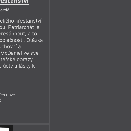
řesťanství
orzič
rického křesťanství
u. Patriarchát je
přesáhnout, a to
společnosti. Otázka
uchovní a
 McDaniel ve své
teřské obrazy
e úcty a lásky k
Recenze
2