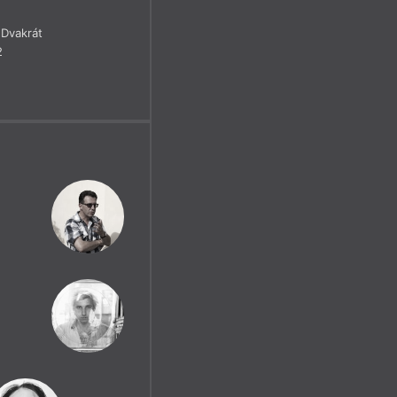
Dvakrát
2