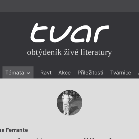
obtýdeník živé literatury
Témata
Ravt
Akce
Příležitosti
Tvárnice
ické literatuře
icistika
zí
eflexe
onialismu
na Ferrante