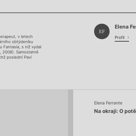
Chviličku.
Elena Fe
Načítá se.
EF
terapeut, v letech
Profil
árního obtýdeníku
u Fantasía, s níž vydal
n, 2008). Samostatně
chž poslední Paví
Elena Ferrante
Na okraji: O pot