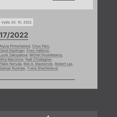
Vyšlo 20. 10. 2022
17/2022
Alycia Pirmohamed
,
Chus Pato
,
David Keplinger
,
Enes Halilović
,
Lucie Zakopalová
,
Michel Houellebecq
,
Mira Marcinów
,
Niall O’Gallagher
,
Pablo Neruda
,
Rob A. Mackenzie
,
Robert Lax
,
Salman Rushdie
,
Yveta Shanfeldová