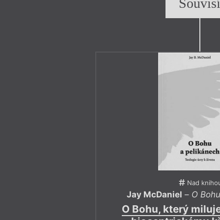
Souvis
Nad kniho
Jay McDaniel
–
O Bohu
O Bohu, který miluje