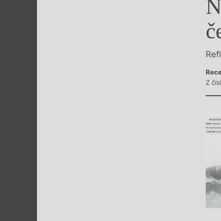
N
Výroční cen
č
Ref
Rece
Z čí