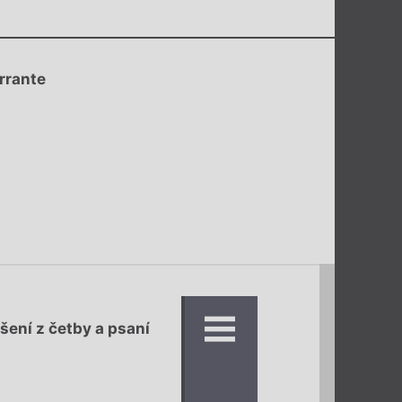
rrante
ěšení z četby a psaní