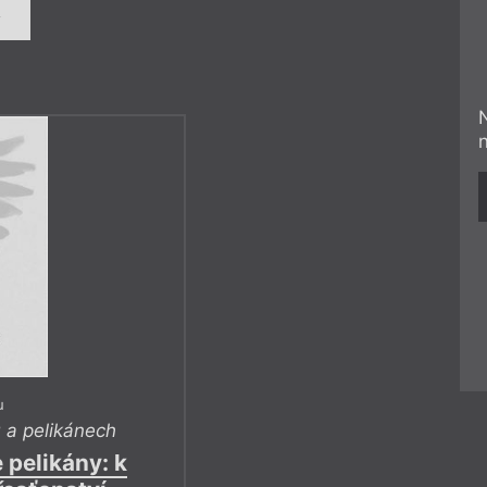
í
u
 a pelikánech
 pelikány: k