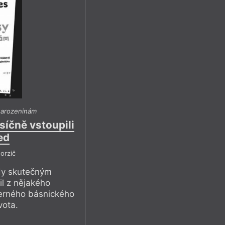
narozeninám
íčně vstoupili
ed
orzič
kdy skutečným
l z nějakého
herného básnického
vota.