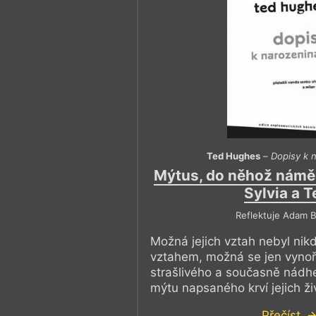
Ted Hughes
–
Dopisy k 
Mýtus, do něhož náměs
Sylvia a T
Reflektuje Adam B
Možná jejich vztah nebyl ni
vztahem, možná se jen vynoři
strašlivého a současně nád
mýtu napsaného krví jejich ži
Přečíst