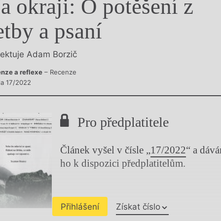
a okraji: O potěšení z
y
etby a psaní
lektuje Adam Borzič
nze a reflexe
– Recenze
sla 17/2022
Pro předplatitele
Článek vyšel v čísle „
17/2022
“ a dáv
ho k dispozici předplatitelům.
Přihlášení
Získat číslo