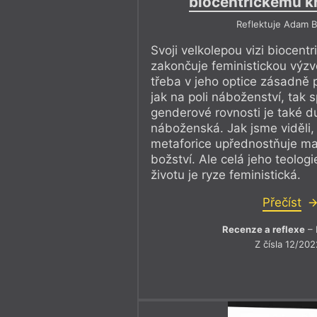
biocentrickému k
Reflektuje Adam B
Svoji velkolepou vizi biocent
zakončuje feministickou výzvo
třeba v jeho optice zásadně 
jak na poli náboženství, tak 
genderové rovnosti je také d
náboženská. Jak jsme viděli,
metaforice upřednostňuje ma
božství. Ale celá jeho teologi
životu je ryze feministická.
Přečíst
Recenze a reflexe
– 
Z čísla 12/202