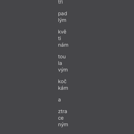
tří
pad
lým
kvě
ti
nám
tou
la
vým
koč
kám
a
ztra
ce
ným