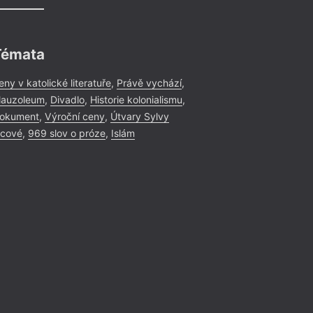
Témata
eny v katolické literatuře
,
Právě vychází
,
auzoleum
,
Divadlo
,
Historie kolonialismu
,
okument
,
Výroční ceny
,
Útvary Sylvy
icové
,
969 slov o próze
,
Islám