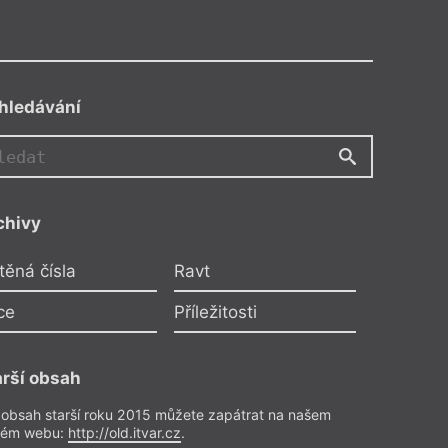
hledávání
chivy
těná čísla
Ravt
ce
Příležitosti
arší obsah
 obsah starší roku 2015 můžete zapátrat na našem
rém webu:
http://old.itvar.cz
.