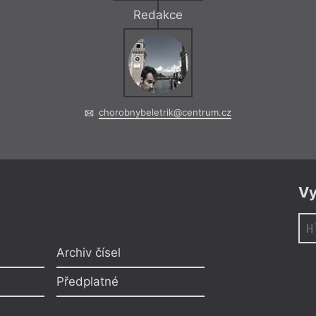
Redakce
chorobnybeletrik@centrum.cz
Vy
Archiv čísel
Předplatné