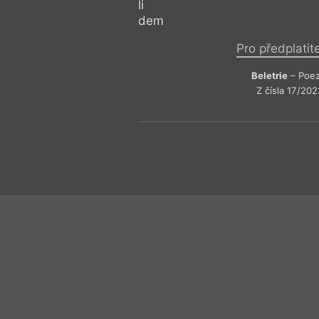
li
dem
Pro předplatit
Beletrie
– Poez
Z čísla 17/202