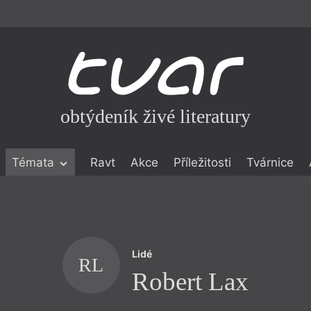
obtýdeník živé literatury
Témata
Ravt
Akce
Příležitosti
Tvárnice
ické literatuře
icistika
zí
Lidé
eflexe
RL
Robert Lax
onialismu