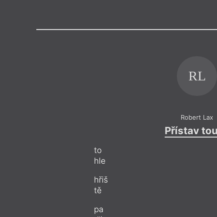
Výroční cen
RL
Robert Lax
Přístav tou
to
hle
hřiš
tě
pa