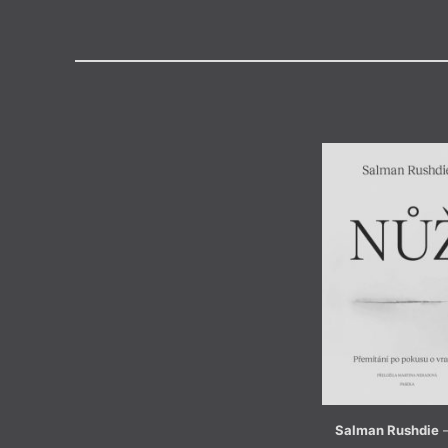
Výroční cen
Medailon
(1947) je britský prozaik a rod
Má-li současná světová literatu
osobností, pak Salman Rushdie
místo. Je nejen oceňovaným tvů
proplétají nitky orientální a zápa
se smělými uměleckými postup
střihu. Svým životem a dílem t
svobodu slova. Vydání každé je
očekáváno v předtuše planetár
a literárněkritická obec jej prav
favority Nobelovy ceny za litera
Salman Rushdie