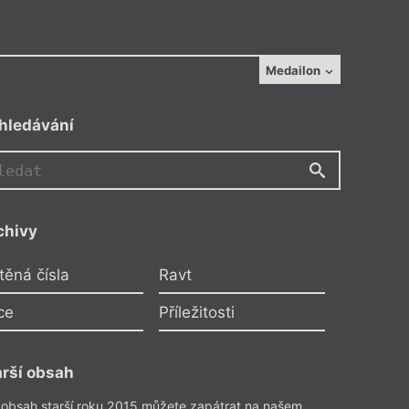
Medailon
hledávání
chivy
těná čísla
Ravt
ce
Příležitosti
arší obsah
lman Rushdie
–
Nůž
 obsah starší roku 2015 můžete zapátrat na našem