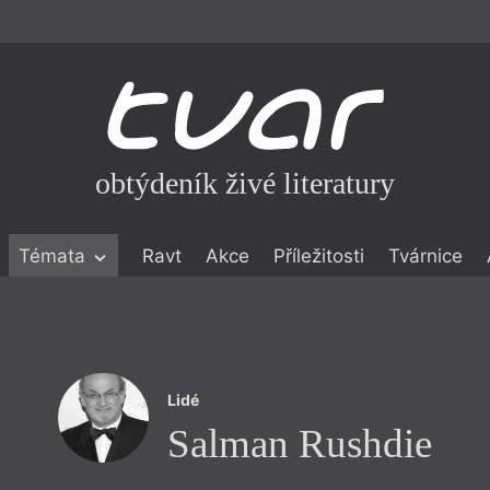
obtýdeník živé literatury
Témata
Ravt
Akce
Příležitosti
Tvárnice
ické literatuře
icistika
zí
Lidé
eflexe
Salman Rushdie
onialismu