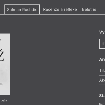
y
Recenze a reflexe
Beletrie
Salman Rushdie
ák z indické Bombaje.
Vy
ra svůj panteon
 v něm zaujímá čelní
rcem, v jehož díle se
dní literární tradice
y postmoderního
aké symbolizuje
Ar
ho knihy je proto
ní senzace
Tiš
idelně řadí mezi
turu.
Ak
St
–
Nůž
Sa
Pro