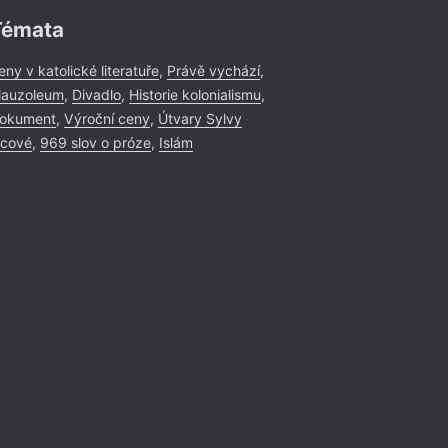
Témata
eny v katolické literatuře
,
Právě vychází
,
auzoleum
,
Divadlo
,
Historie kolonialismu
,
okument
,
Výroční ceny
,
Útvary Sylvy
icové
,
969 slov o próze
,
Islám