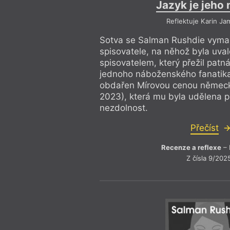
Jazyk je jeho
Reflektuje Karin Ja
Sotva se Salman Rushdie vyman
spisovatele, na něhož byla uval
spisovatelem, který přežil patn
jednoho náboženského fanatika
obdařen Mírovou cenou německý
2023), která mu byla udělena 
nezdolnost.
Přečíst
Recenze a reflexe
– 
Z čísla 9/202