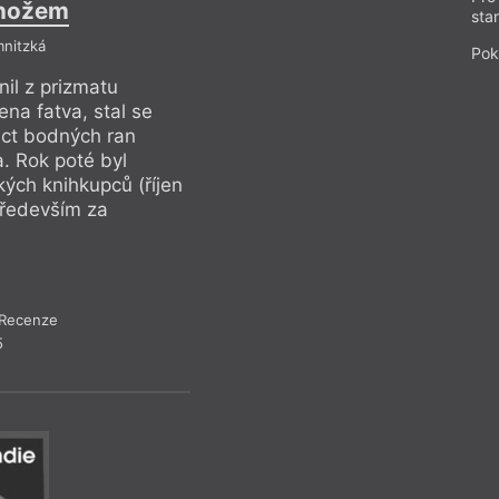
 nožem
Jazy
sta
mnitzká
Refl
Pok
il z prizmatu
Sotva se Salman Ru
ena fatva, stal se
spisovatele, na něh
áct bodných ran
spisovatelem, který
. Rok poté byl
jednoho náboženské
ch knihkupců (říjen
obdařen Mírovou ce
především za
2023), která mu by
nezdolnost.
Recenze
Recen
5