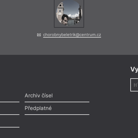
chorobnybeletrik@centrum.cz
Vy
Archiv čísel
Předplatné