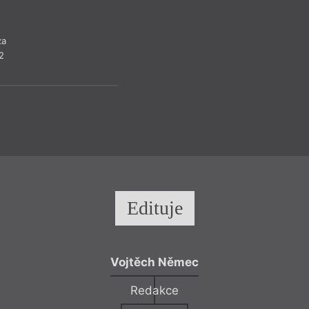
za
2
Edituje
Vojtěch Němec
Redakce