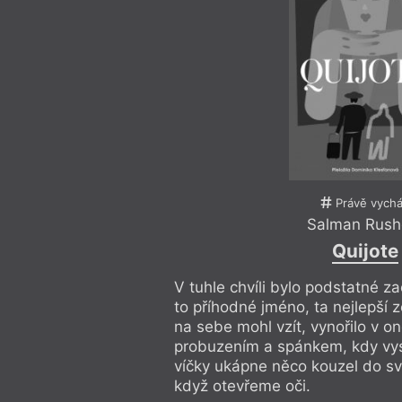
Právě vychá
Salman Rush
Quijote
V tuhle chvíli bylo podstatné z
to příhodné jméno, ta nejlepší z
na sebe mohl vzít, vynořilo v o
probuzením a spánkem, kdy vys
víčky ukápne něco kouzel do svě
když otevřeme oči.