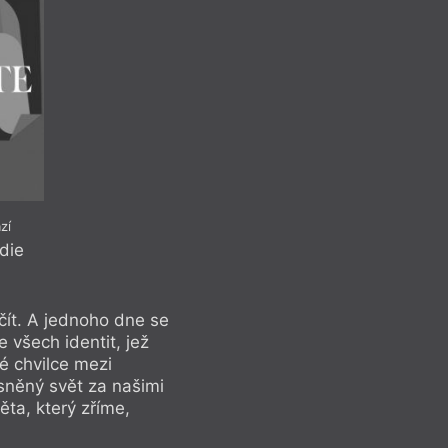
zí
die
ačít. A jednoho dne se
e všech identit, jež
né chvilce mezi
něný svět za našimi
ta, který zříme,