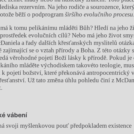
ediska rezervním. Na jeho rodiče a sourozence, který 
protože běží o podprogram
širšího evolučního procesu
 má k tomu pelikánímu mláděti Bůh? Hledí na jeho ži
prostředek evolučních cílů? Nebo má jeho život smy
Daniela a řady dalších křesťanských myslitelů otázk
 zajímající se o vztah přírody a Boha. Z této otázky 
hledá věrohodné pojetí Boží lásky k přírodě. Pokud je
ikáního mláděte východiskem takovéto teologie, musí
 k pojetí božství, které překonává antropocentrický 
esťanství. Už tato změna úhlu pohledu činí z McDa
.
ké vábení
ná svoji myšlenkovou pouť předpokladem existence