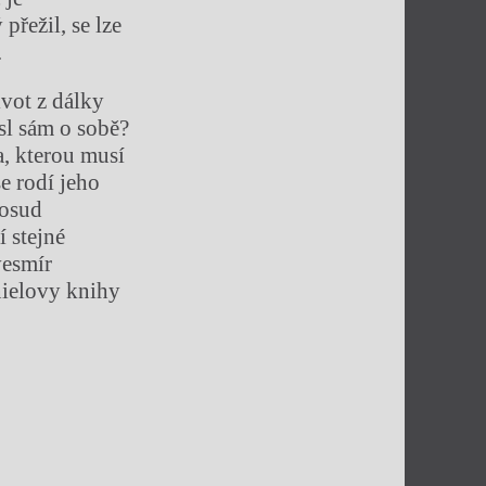
přežil, se lze
.
vot z dálky
sl sám o sobě?
a, kterou musí
se rodí jeho
 osud
 stejné
vesmír
nielovy knihy