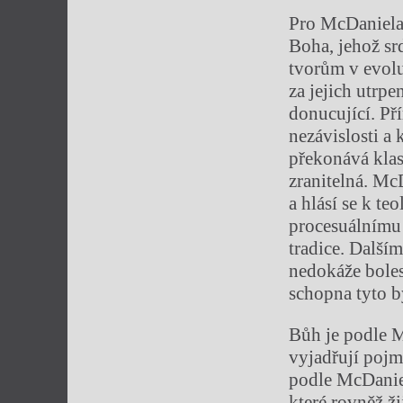
Pro McDaniela 
Boha, jehož srd
tvorům v evol
za jejich utrpe
donucující. Př
nezávislosti a 
překonává klas
zranitelná. Mc
a hlásí se k te
procesuálnímu
tradice. Dalším
nedokáže bolest
schopna tyto by
Bůh je podle M
vyjadřují po
podle McDaniel
které rovněž ž