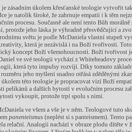
je zásadním úkolem křesťanské teologie vytvořit t
ce je natolik široké, že zahrnuje empatii i k těm nejz
učním procesu. Současně ale není tento Bůh moráln
ní, protože jeho láska je výhradně přesvědčující a zvo
írodnímu světu je podle McDaniela vlastní stupeň vy
kreativity, která je nezávislá i na Boží tvořivosti. Tot
ický koncept Boží všemohoucnosti. Boží tvořivost j
Daniel ve své teologii vychází z Whiteheadovy proces
ologii, která tyto impulsy rozvíjí. Díky tomuto zákla
 rozměru jeho myšlení snadno otřásá zděděnými zka
 úkolem této teologie je propracovat vizi Boží empati
i pelikánů a dalších bytostí v evolučním procesu zabr
tosti vykoupit, protože trpí spolu s nimi.
cDaniela ve všem a vše je v něm. Teologové tuto sk
jmem
panenteismus
(neplést si s panteismem). Tento p
a relační. Analogii nachází v obraze plodu dítěte v 
ije vlastním životem. I živým buňkám v našem těle je 