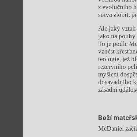
z evolučního hl
sotva zlobit, 
Ale jaký vztah
jako na pouhý 
To je podle Mc
vznést křesťané
teologie, jež 
rezervního pel
myšlení dospět
dosavadního kř
zásadní událost
Boží mateřs
McDaniel začí