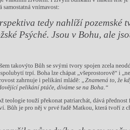
stá samostatná vnímavost:
rspektiva tedy nahlíží pozemské t
žské Psýché. Jsou v Bohu, ale jso
šem takovýto Bůh se svými tvory spojen zcela neoddě
 spolubytí trpí. Boha lze chápat „všeprostorově“ i „n
rovost zahrnuje i pelikání mládě:
„Znamená to, že kdy
ovějící pelikání ptáče, díváme se na Boha.“
ž teologie touží překonat patriarchát, dává přednost
í. Bůh je pro něj v prvé řadě Matkou, která tvoří z 