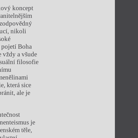
akový koncept
ranitelnějším
ě zodpovědný
ucí, nikoli
soké
o pojetí Boha
e vždy a všude
uální filosofie
dnímu
menělinami
e, která sice
ánit, ale je
utečnost
anenteismus je
ženském těle,
vlastní