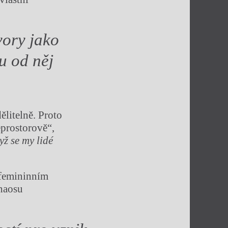
vory jako
u od něj
litelně. Proto
eprostorově“,
ž se my lidé
 femininním
chaosu