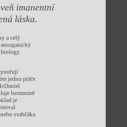
oveň imanentní
ená láska
.
ny a celý
i anorganický
 biology
vynořují
rém jedno ptáče
McDaniel
iluje bezmezně
oklad je
estoval
ě nebo vrabčáka