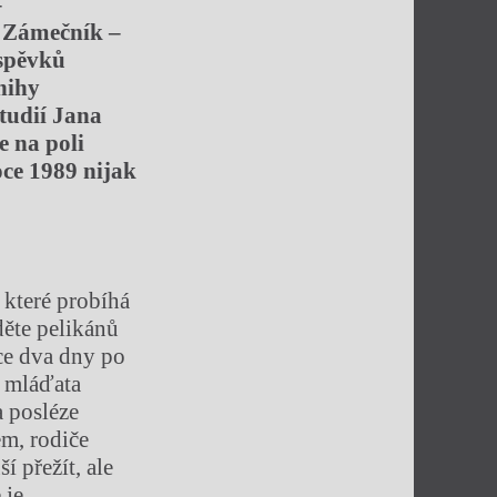
–
n Zámečník –
íspěvků
nihy
tudií Jana
e na poli
oce 1989 nijak
které probíhá
děte pelikánů
ce dva dny po
ě mláďata
a posléze
em, rodiče
 přežít, ale
 je