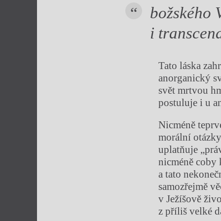
božského V
i transcen
Tato láska zahr
anorganický sv
svět mrtvou hm
postuluje i u a
Nicméně teprve
morální otázky,
uplatňuje „prá
nicméně coby k
a tato nekoneč
samozřejmě věc
v Ježíšově živ
z příliš velké d