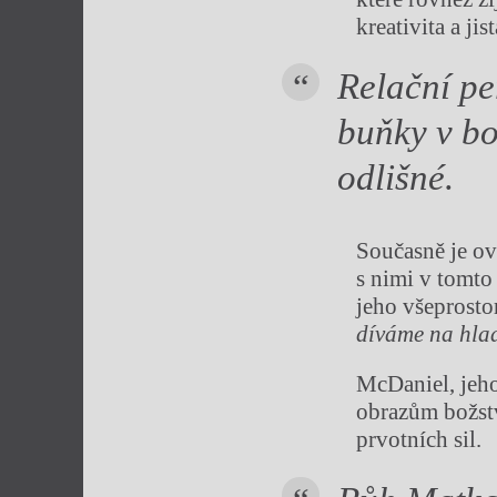
kreativita a ji
Relační pe
buňky v bo
odlišné.
Současně je ov
s nimi v tomto
jeho všeprosto
díváme na hlad
McDaniel, jeho
obrazům božstv
prvotních sil.