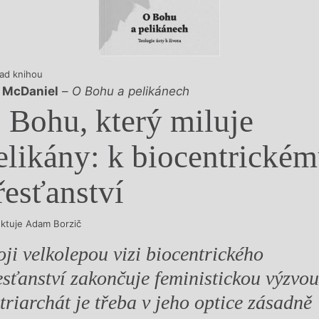
y
ad knihou
 McDaniel
–
O Bohu a pelikánech
 Bohu, který miluje
elikány: k biocentrické
řesťanství
ektuje Adam Borzič
oji velkolepou vizi biocentrického
esťanství zakončuje feministickou výzvou
triarchát je třeba v jeho optice zásadně