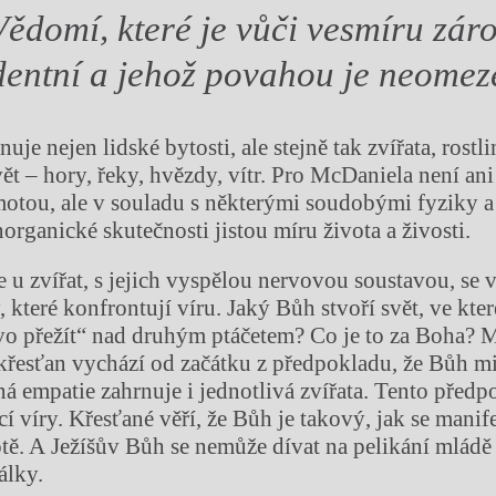
ědomí, které je vůči vesmíru zár
dentní a jehož povahou je neomez
nuje nejen lidské bytosti, ale stejně tak zvířata, rostli
ět – hory, řeky, hvězdy, vítr. Pro McDaniela není an
otou, ale v souladu s některými soudobými fyziky a
norganické skutečnosti jistou míru života a živosti.
 u zvířat, s jejich vyspělou nervovou soustavou, se 
 které konfrontují víru. Jaký Bůh stvoří svět, ve kte
vo přežít“ nad druhým ptáčetem? Co je to za Boha? 
řesťan vychází od začátku z předpokladu, že Bůh m
ná empatie zahrnuje i jednotlivá zvířata. Tento předp
í víry. Křesťané věří, že Bůh je takový, jak se manif
otě. A Ježíšův Bůh se nemůže dívat na pelikání mlád
álky.