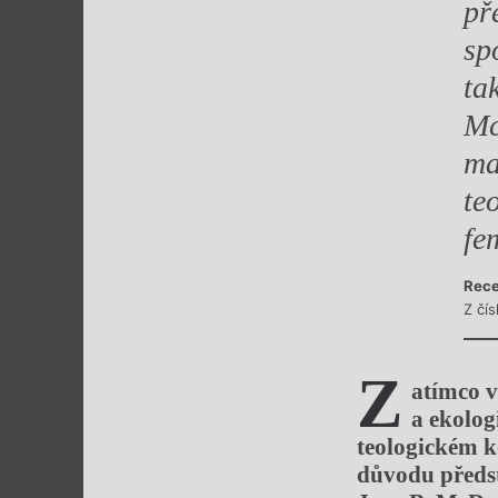
př
sp
ta
Mc
ma
te
fe
Rece
Z čí
Z
atímco v
a ekolog
teologickém ko
důvodu předst