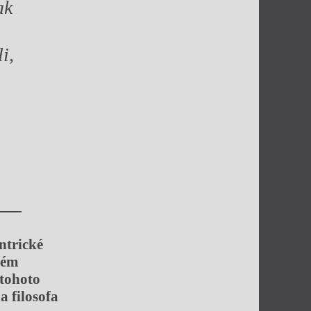
ak
i,
ntrické
vém
 tohoto
 filosofa