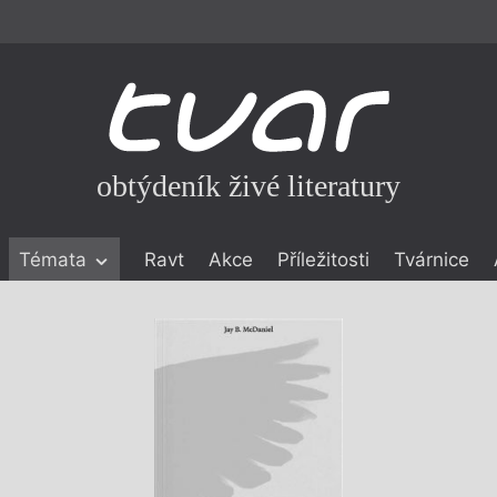
obtýdeník živé literatury
Témata
Ravt
Akce
Příležitosti
Tvárnice
ické literatuře
icistika
zí
eflexe
onialismu