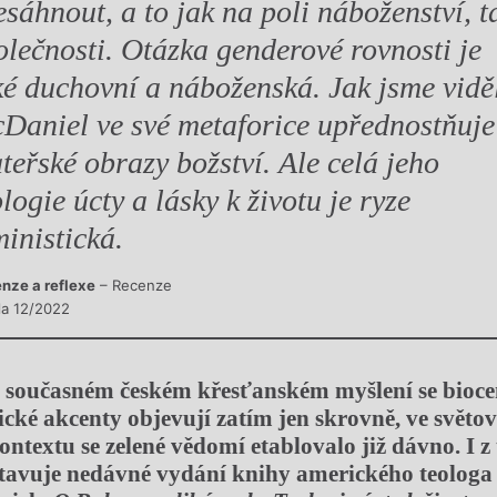
esáhnout, a to jak na poli náboženství, t
olečnosti. Otázka genderové rovnosti je
ké duchovní a náboženská. Jak jsme viděl
Daniel ve své metaforice upřednostňuje
teřské obrazy božství. Ale celá jeho
ologie úcty a lásky k životu je ryze
ministická.
nze a reflexe
– Recenze
sla 12/2022
 současném českém křesťanském myšlení se bioce
ické akcenty objevují zatím jen skrovně, ve světo
ntextu se zelené vědomí etablovalo již dávno. I z
avuje nedávné vydání knihy amerického teologa a