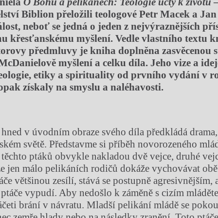
niela
O Bohu a pelikánech: Teologie úcty k životu
lství Biblion přeložili teologové Petr Macek a Ja
lost, neboť se jedná o jeden z nejvýraznějších př
u křesťanskému myšlení. Vedle vlastního textu k
torovy předmluvy je kniha doplněna zasvěcenou s
cDanielově myšlení a celku díla. Jeho vize a idej
eologie, etiky a spirituality od prvního vydání v r
aopak získaly na smyslu a naléhavosti.
hned v úvodním obraze svého díla předkládá drama, 
dském světě. Představme si příběh novorozeného mlá
 těchto ptáků obvykle nakladou dvě vejce, druhé vej
e jen málo pelikáních rodičů dokáže vychovávat ob
áče většinou zesílí, stává se postupně agresivnějším, 
í ptáče vypudí. Aby nedošlo k záměně s cizím mládět
eti brání v návratu. Mladší pelikání mládě se pokouší
ec zemře hlady nebo na následky zranění. Toto ptáče