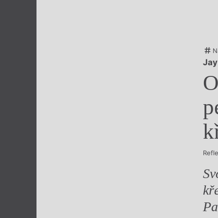
Výroční cen
N
Jay
O
p
k
Refl
Sv
kř
Pa