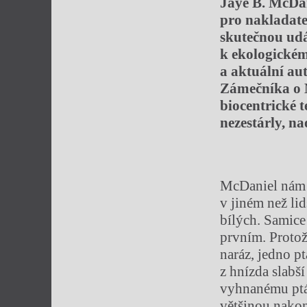
Jaye B. McDa
pro nakladate
skutečnou udá
k ekologickém
a aktuální au
Zámečníka o M
biocentrické t
nezestárly, n
McDaniel nám 
v jiném než li
bílých. Samice
prvním. Protož
naráz, jedno pt
z hnízda slabš
vyhnanému ptáč
většinou nakon