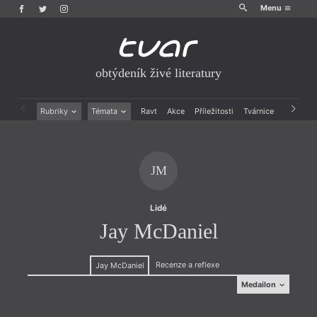
Menu
obtýdeník živé literatury
Rubriky
Témata
Ravt
Akce
Příležitosti
Tvárnice
Archiv
Beletrie
Ženy v katolické literatuře
Drobná publicistika
Právě vychází
Esejistika
Mauzoleum
JM
Recenze a reflexe
Divadlo
Reportáže
Historie kolonialismu
Rozhovory
Dokument
Lidé
Výroční ceny
Jay McDaniel
Recenze a reflexe
Jay McDaniel
Medailon
Medailon
(1946)