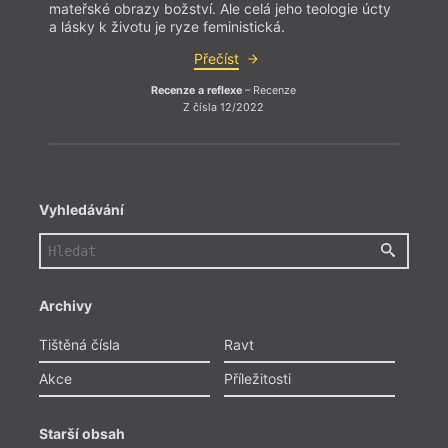
mateřské obrazy božství. Ale celá jeho teologie úcty
mateř
a lásky k životu je ryze feministická.
a lásk
Přečíst
Recenze a reflexe
– Recenze
Z čísla 12/2022
Vyhledávání
Archivy
Tištěná čísla
Ravt
Akce
Příležitosti
Starší obsah