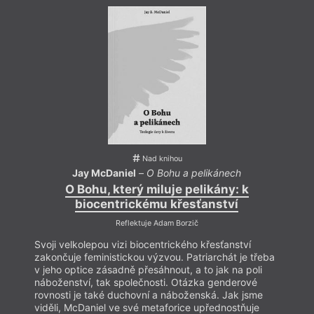
je americký křesťanský filosof a teolog. Zabývá se
environmentální teologií a mezináboženským
dialogem. Silně se inspiruje buddhismem a dílem
Johna B. Cobba, významného procesuálního
myslitele. Řadu let vyučuje na Hendrix College
v Arkansasu. Je autorem mnoha knih a odborných
článků.
Nad knihou
Jay McDaniel
–
O Bohu a pelikánech
O Bohu, který miluje pelikány: k
biocentrickému křesťanství
Reflektuje Adam Borzič
Svoji velkolepou vizi biocentrického křesťanství
Svoji 
zakončuje feministickou výzvou. Patriarchát je třeba
zakon
v jeho optice zásadně přesáhnout, a to jak na poli
v jeho
náboženství, tak společnosti. Otázka genderové
nábož
rovnosti je také duchovní a náboženská. Jak jsme
rovno
viděli, McDaniel ve své metaforice upřednostňuje
viděl