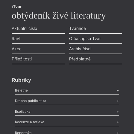
iTvar
obtýdeník živé literatury
Aktuální číslo
Tvárnice
Ravt
O časopisu Tvar
Akce
Archiv čísel
Příležitosti
Předplatné
Rubriky
Beletrie
Poezie
,
Próza
,
Dokumenty
,
Drama
,
Celá rubrika
Drobná publicistika
Odlesk
,
Zasláno
,
Nezařazené
,
Novinky v Tvaru
,
Slovo
,
Výročí
,
Esejistika
Nekrolog
,
Glosa
,
Sloupek
,
Pozvánka
,
Literární soutěž
,
Komentář
,
Celá rubrika
Esej
,
Pádlo
,
Úvaha
,
Texty
,
Studie
,
Celá rubrika
Recenze a reflexe
Recenze
,
Dvakrát
,
Horké párky
,
969 slov o próze
,
Reportáže