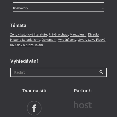
Méně slov o próze
,
Celá rubrika
Literární zítřky
,
Reportáž
,
Literární život
,
Divadlo
,
Kritický ohlas
,
Rozhovory
Celá rubrika
Rozhovor
,
Anketa
,
Celá rubrika
Témata
Ženy v katolické literatuře
,
Právě vychází
,
Mauzoleum
,
Divadlo
,
Historie kolonialismu
,
Dokument
,
Výroční ceny
,
Útvary Sylvy Ficové
,
969 slov o próze
,
Islám
Vyhledávání
Tvar na síti
Partneři