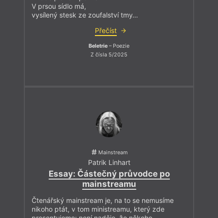
V prsou sídlo má,
vysílený stesk ze zoufalství tmy…
Přečíst
Beletrie
– Poezie
Z čísla 5/2025
Mainstream
Patrik Linhart
Essay: Částečný průvodce po
mainstreamu
Čtenářský mainstream je, na to se nemusíme
nikoho ptát, v tom ministreamu, který zde
presentujeme; není naděje, že někoho