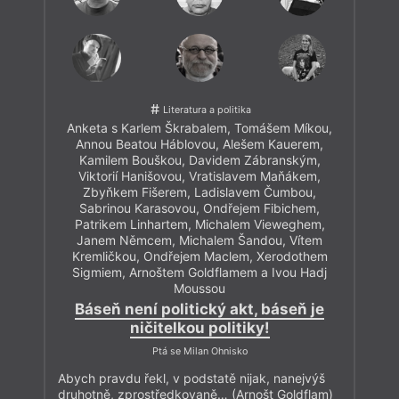
Literatura a politika
Anketa s Karlem Škrabalem, Tomášem Míkou,
Annou Beatou Háblovou, Alešem Kauerem,
Kamilem Bouškou, Davidem Zábranským,
Viktorií Hanišovou, Vratislavem Maňákem,
Zbyňkem Fišerem, Ladislavem Čumbou,
Sabrinou Karasovou, Ondřejem Fibichem,
Patrikem Linhartem, Michalem Vieweghem,
Janem Němcem, Michalem Šandou, Vítem
Kremličkou, Ondřejem Maclem, Xerodothem
Sigmiem, Arnoštem Goldflamem a Ivou Hadj
Moussou
Báseň není politický akt, báseň je
ničitelkou politiky!
Ptá se Milan Ohnisko
Abych pravdu řekl, v podstatě nijak, nanejvýš
druhotně, zprostředkovaně… (Arnošt Goldflam)