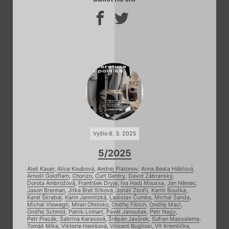
Vyšlo 6. 3. 2025
5/2025
Aleš Kauer
,
Alice Koubová
,
Andrej Platonov
,
Anna Beata Háblová
,
Arnošt Goldflam
,
Chorizo
,
Curt Gentry
,
David Zábranský
,
Dorota Ambrožová
,
František Dryje
,
Iva Hadj Moussa
,
Jan Němec
,
Jason Brennan
,
Jitka Bret Srbová
,
Jonáš Zbořil
,
Kamil Bouška
,
Karel Škrabal
,
Karin Jamnitzká
,
Ladislav Čumba
,
Michal Šanda
,
Michal Viewegh
,
Milan Ohnisko
,
Ondřej Fibich
,
Ondřej Macl
,
Ondřej Schmid
,
Patrik Linhart
,
Pavel Janoušek
,
Petr Nagy
,
Petr Placák
,
Sabrina Karasová
,
Štěpán Javůrek
,
Sufian Massalema
,
Tomáš Míka
,
Viktorie Hanišová
,
Vincent Bugliosi
,
Vít Kremlička
,