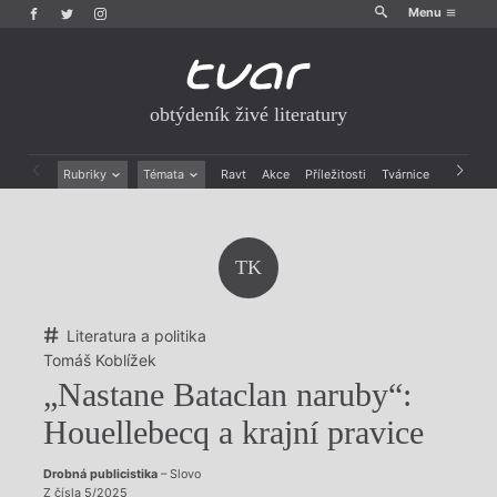
Menu
obtýdeník živé literatury
Rubriky
Témata
Ravt
Akce
Příležitosti
Tvárnice
Archiv
Beletrie
Ženy v katolické literatuře
Drobná publicistika
Právě vychází
Esejistika
Mauzoleum
TK
Recenze a reflexe
Divadlo
Reportáže
Historie kolonialismu
Rozhovory
Dokument
Literatura a politika
Výroční ceny
Tomáš Koblížek
„Nastane Bataclan naruby“:
Houellebecq a krajní pravice
Drobná publicistika
– Slovo
Z čísla 5/2025