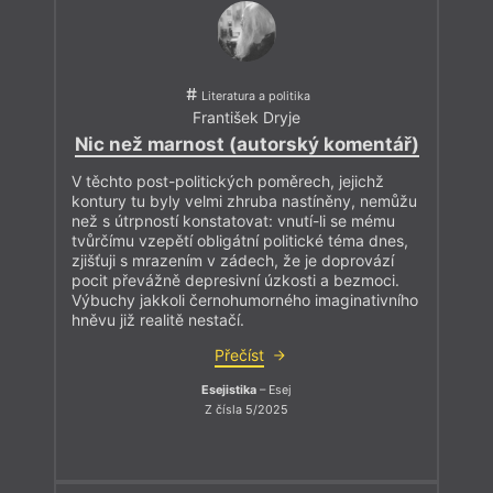
Literatura a politika
František Dryje
Nic než marnost (autorský komentář)
V těchto post-politických poměrech, jejichž
kontury tu byly velmi zhruba nastíněny, nemůžu
než s útrpností konstatovat: vnutí-li se mému
tvůrčímu vzepětí obligátní politické téma dnes,
zjišťuji s mrazením v zádech, že je doprovází
pocit převážně depresivní úzkosti a bezmoci.
Výbuchy jakkoli černohumorného imaginativního
hněvu již realitě nestačí.
Přečíst
Esejistika
– Esej
Z čísla 5/2025