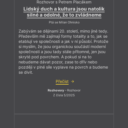
Rozhovor s Petrem Placákem
Lidský duch a kultura jsou natolik
silné a odolné, že to zvládneme
Ptá se Milan Ohnisko
Zabývám se dějinami 20. století, mimo jiné tedy.
Především mě zajímají formy totality a to, jak se
etablují ve společnosti a jak v ní působí. Protože
si myslím, že jsou organickou součástí moderní
společnosti a jsou tady stále přítomné, jen jsou
skryté pod povrchem. A pokud si na to
nebudeme dávat pozor, zase to dřív nebo
později v plné síle vyplave na povrch a budeme
se divit.
Přečíst
Rozhovory
– Rozhovor
Z čísla 5/2025