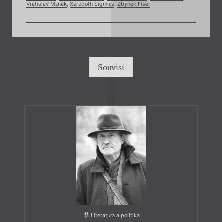
Vratislav Maňák
,
Xerodoth Sigmius
,
Zbyněk Fišer
Souvisí
Literatura a politika