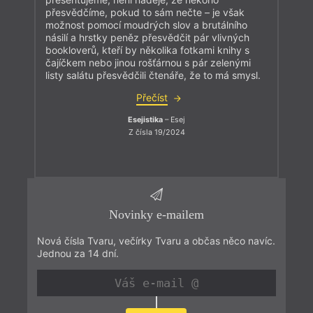
přesvědčíme, pokud to sám nečte – je však
možnost pomocí moudrých slov a brutálního
násilí a hrstky peněz přesvědčit pár vlivných
bookloverů, kteří by několika fotkami knihy s
čajíčkem nebo jinou rošťárnou s pár zelenými
listy salátu přesvědčili čtenáře, že to má smysl.
Přečíst
Esejistika
– Esej
Z čísla 19/2024
Novinky e-mailem
Nová čísla Tvaru, večírky Tvaru a občas něco navíc.
Jednou za 14 dní.