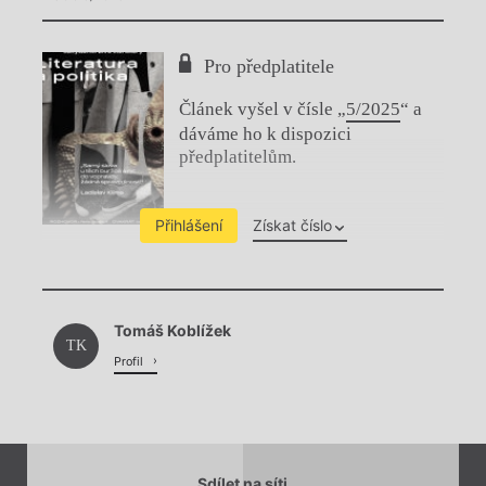
Pro předplatitele
Článek vyšel v čísle „
5/2025
“ a
dáváme ho k dispozici
předplatitelům.
Přihlášení
Získat číslo
Chviličku.
Tomáš Koblížek
Načítá se.
TK
Profil
Sdílet na síti