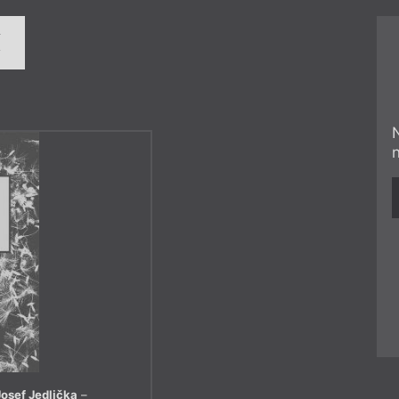
í
Josef Jedlička
–