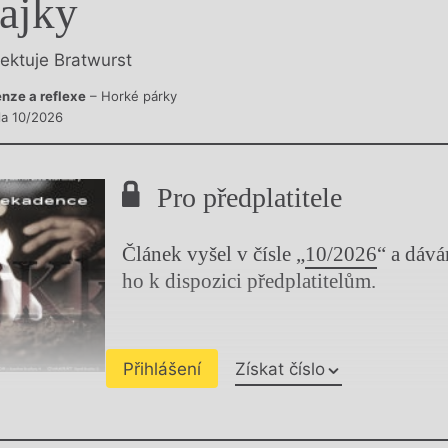
ajky
y
lektuje Bratwurst
nze a reflexe
– Horké párky
sla 10/2026
Pro předplatitele
Článek vyšel v čísle „
10/2026
“ a dáv
ho k dispozici předplatitelům.
Přihlášení
Získat číslo
Chviličku.