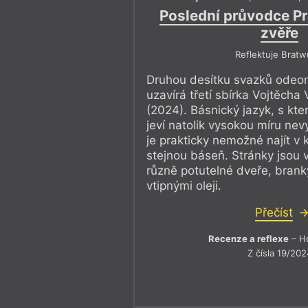
Poslední průvodce Pr
zvěře
Reflektuje Bratw
Druhou desítku svazků odeon
uzavírá třetí sbírka Vojtěcha
(2024). Básnický jazyk, s kt
jeví natolik vysokou míru nev
je prakticky nemožné najít v
stejnou báseň. Stránky jsou v
různě potutelné dveře, brank
vtipnými oleji.
Přečíst
Recenze a reflexe
– Ho
Z čísla 19/202