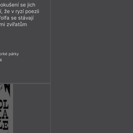
okušení se jich
 že v ryzí poezii
olfa se stávají
tmi zvířatům
rké párky
4