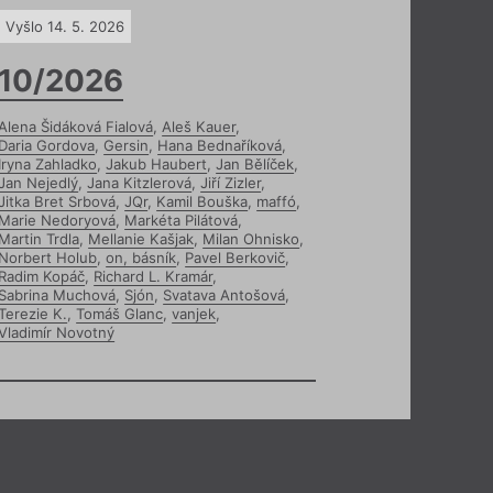
Vyšlo 14. 5. 2026
10/2026
Alena Šidáková Fialová
,
Aleš Kauer
,
Daria Gordova
,
Gersin
,
Hana Bednaříková
,
Iryna Zahladko
,
Jakub Haubert
,
Jan Bělíček
,
Jan Nejedlý
,
Jana Kitzlerová
,
Jiří Zizler
,
Jitka Bret Srbová
,
JQr
,
Kamil Bouška
,
maffó
,
Marie Nedoryová
,
Markéta Pilátová
,
Martin Trdla
,
Mellanie Kašjak
,
Milan Ohnisko
,
Norbert Holub
,
on, básník
,
Pavel Berkovič
,
Radim Kopáč
,
Richard L. Kramár
,
Sabrina Muchová
,
Sjón
,
Svatava Antošová
,
Terezie K.
,
Tomáš Glanc
,
vanjek
,
Vladimír Novotný