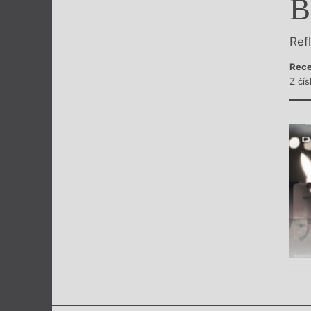
B
Výroční cen
Ref
Rece
Z čí