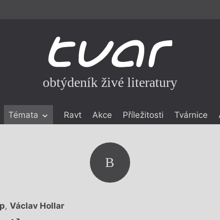
obtýdeník živé literatury
Témata
Ravt
Akce
Příležitosti
Tvárnice
ické literatuře
icistika
zí
B
eflexe
onialismu
p
,
Václav Hollar