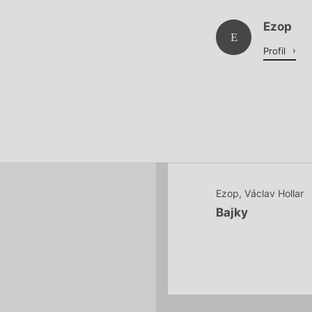
Ezop
Načítá se.
E
Profil
Ezop
,
Václav Hollar
Bajky