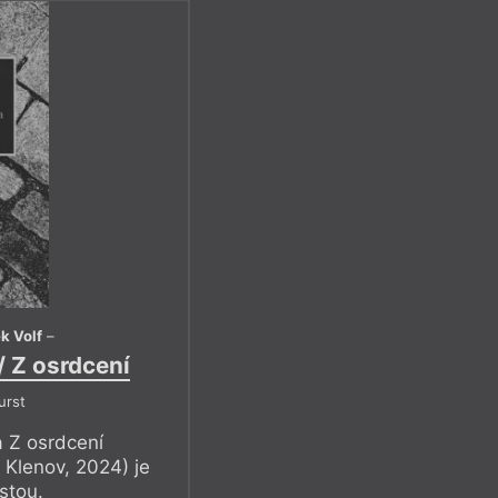
k Volf
–
/ Z osrdcení
urst
a Z osrdcení
– Klenov, 2024) je
stou.