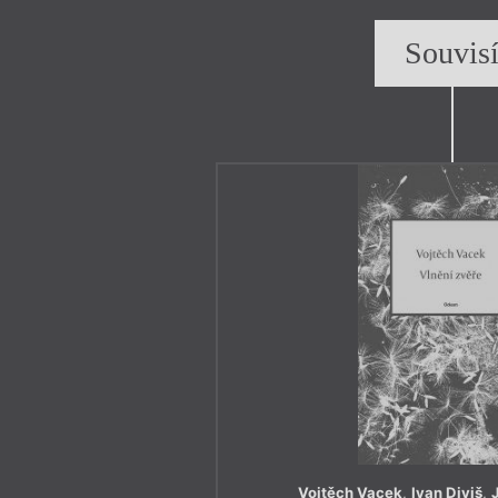
Souvis
Vojtěch Vacek
,
Ivan Diviš
,