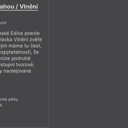
ahou / Vlnění
urst
ské Edice poezie
 Vacka Vlnění zvěře
erým máme tu čest,
yzpytatelnosti, že
 knize podruhé
stupní tvorové,
y naolejované
rké párky
4