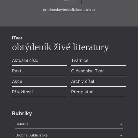
chorobnybeletrik@centrum.cz
iTvar
obtýdeník živé literatury
Aktuální číslo
Tvárnice
Ravt
O časopisu Tvar
Akce
Archiv čísel
Příležitosti
Předplatné
Rubriky
Beletrie
Poezie
,
Próza
,
Dokumenty
,
Drama
,
Celá rubrika
Drobná publicistika