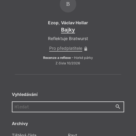
B
Ezop
,
Václav Hollar
Ez
Bajky
Reflektuje Bratwurst
Ref
Pro předplatitele
Pr
Recenze a reflexe
– Horké párky
Recenze
Z čísla 10/2026
Vyhledávání
Archivy
Tištěná čísla
Ravt