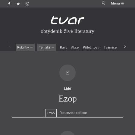
Menu
obtýdeník živé literatury
Rubriky
Témata
Ravt
Akce
Příležitosti
Tvárnice
Archiv
Beletrie
Ženy v katolické literatuře
Drobná publicistika
Právě vychází
Esejistika
Mauzoleum
E
Recenze a reflexe
Divadlo
Reportáže
Historie kolonialismu
Rozhovory
Dokument
Lidé
Výroční ceny
Ezop
Recenze a reflexe
Ezop