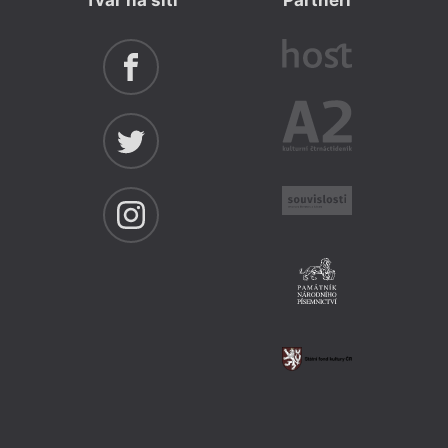
Tvar na síti
Partneři