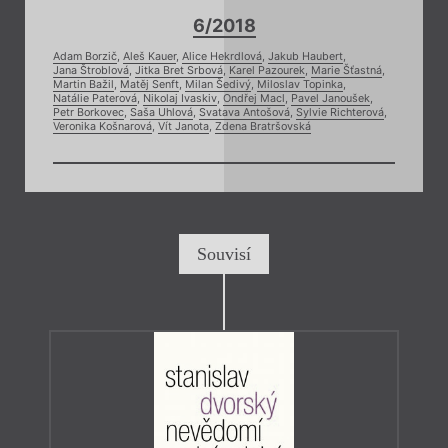
6/2018
Adam Borzič
,
Aleš Kauer
,
Alice Hekrdlová
,
Jakub Haubert
,
Jana Štroblová
,
Jitka Bret Srbová
,
Karel Pazourek
,
Marie Šťastná
,
Martin Bažil
,
Matěj Senft
,
Milan Šedivý
,
Miloslav Topinka
,
Natálie Paterová
,
Nikolaj Ivaskiv
,
Ondřej Macl
,
Pavel Janoušek
,
Petr Borkovec
,
Saša Uhlová
,
Svatava Antošová
,
Sylvie Richterová
,
Veronika Košnarová
,
Vít Janota
,
Zdena Bratršovská
Souvisí