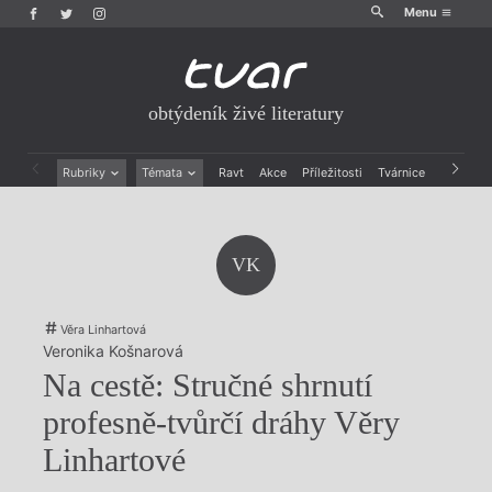
Menu
obtýdeník živé literatury
Rubriky
Témata
Ravt
Akce
Příležitosti
Tvárnice
Archiv
Beletrie
Ženy v katolické literatuře
Drobná publicistika
Právě vychází
Esejistika
Mauzoleum
VK
Recenze a reflexe
Divadlo
Reportáže
Historie kolonialismu
Rozhovory
Dokument
Věra Linhartová
Výroční ceny
Veronika Košnarová
Na cestě: Stručné shrnutí
profesně-tvůrčí dráhy Věry
Linhartové