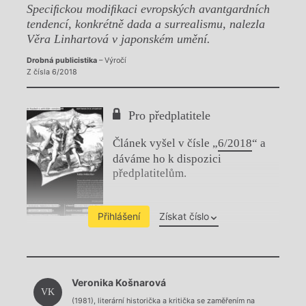
Speciﬁckou modiﬁkaci evropských avantgardních
tendencí, konkrétně dada a surrealismu, nalezla
Věra Linhartová v japonském umění.
Drobná publicistika
– Výročí
Z čísla 6/2018
Pro předplatitele
Článek vyšel v čísle „
6/2018
“ a
dáváme ho k dispozici
předplatitelům.
Přihlášení
Získat číslo
Chviličku.
Veronika Košnarová
Načítá se.
VK
(1981), literární historička a kritička se zaměřením na