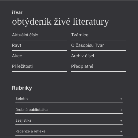
iTvar
obtýdeník živé literatury
Aktuální číslo
Tvárnice
Ravt
O časopisu Tvar
Akce
Archiv čísel
Příležitosti
Předplatné
Rubriky
Beletrie
Poezie
,
Próza
,
Dokumenty
,
Drama
,
Celá rubrika
Drobná publicistika
Odlesk
,
Zasláno
,
Nezařazené
,
Novinky v Tvaru
,
Slovo
,
Výročí
,
Esejistika
Nekrolog
,
Glosa
,
Sloupek
,
Pozvánka
,
Literární soutěž
,
Komentář
,
Celá rubrika
Esej
,
Pádlo
,
Úvaha
,
Texty
,
Studie
,
Celá rubrika
Recenze a reflexe