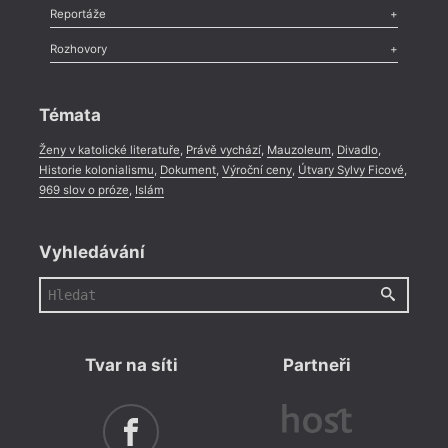
Recenze
,
Dvakrát
,
Horké párky
,
969 slov o próze
,
Reportáže
Méně slov o próze
,
Celá rubrika
Literární zítřky
,
Reportáž
,
Literární život
,
Divadlo
,
Kritický ohlas
,
Rozhovory
Celá rubrika
Rozhovor
,
Anketa
,
Celá rubrika
Témata
Ženy v katolické literatuře
,
Právě vychází
,
Mauzoleum
,
Divadlo
,
Historie kolonialismu
,
Dokument
,
Výroční ceny
,
Útvary Sylvy Ficové
,
969 slov o próze
,
Islám
Vyhledávání
Tvar na síti
Partneři