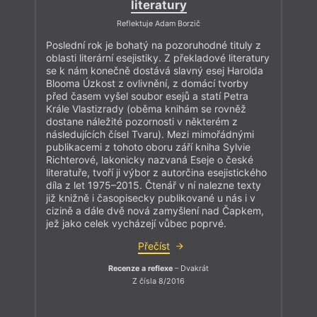
literatury
Reflektuje Adam Borzič
Poslední rok je bohatý na pozoruhodné tituly z
oblasti literární esejistiky. Z překladové literatury
se k nám konečně dostává slavný esej Harolda
Blooma Úzkost z ovlivnění, z domácí tvorby
před časem vyšel soubor esejů a statí Petra
Krále Vlastizrady (oběma knihám se rovněž
dostane náležité pozornosti v některém z
následujících čísel Tvaru). Mezi mimořádnými
publikacemi z tohoto oboru září kniha Sylvie
Richterové, lakonicky nazvaná Eseje o české
literatuře, tvoří ji výbor z autorčina esejistického
díla z let 1975–2015. Čtenář v ní nalezne texty
již knižně i časopisecky publikované u nás i v
cizině a dále dvě nová zamyšlení nad Čapkem,
jež jako celek vycházejí vůbec poprvé.
Přečíst
Recenze a reflexe
– Dvakrát
Z čísla 8/2016