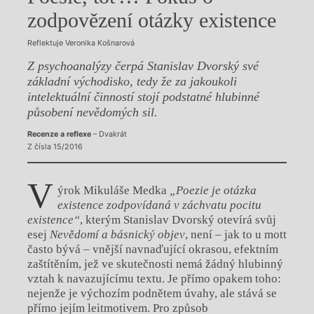
zodpovězení otázky existence
Reflektuje Veronika Košnarová
Z psychoanalýzy čerpá Stanislav Dvorský své
základní východisko, tedy že za jakoukoli
intelektuální činností stojí podstatné hlubinné
působení nevědomých sil.
Recenze a reflexe
– Dvakrát
Z čísla 15/2016
V
ýrok Mikuláše Medka
„Poezie je otázka
existence zodpovídaná v záchvatu pocitu
existence“
, kterým Stanislav Dvorský otevírá svůj
esej
Nevědomí a básnický objev
, není – jak to u
mott
často bývá – vnější navnaďující okrasou, efektním
zaštítěním, jež ve skutečnosti nemá žádný hlubinný
vztah k navazujícímu textu. Je přímo opakem toho:
nejenže je výchozím podnětem úvahy, ale stává se
přímo jejím leitmotivem. Pro způsob