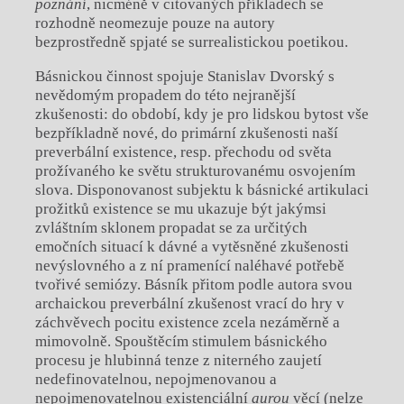
poznání
, nicméně v citovaných příkladech se
rozhodně neomezuje pouze na autory
bezprostředně spjaté se surrealistickou poetikou.
Básnickou činnost spojuje Stanislav Dvorský s
nevědomým propadem do této nejranější
zkušenosti: do období, kdy je pro lidskou bytost vše
bezpříkladně nové, do primární zkušenosti naší
preverbální existence, resp. přechodu od světa
prožívaného ke světu strukturovanému osvojením
slova. Disponovanost subjektu k básnické artikulaci
prožitků existence se mu ukazuje být jakýmsi
zvláštním sklonem propadat se za určitých
emočních situací k dávné a vytěsněné zkušenosti
nevýslovného a z ní pramenící naléhavé potřebě
tvořivé semiózy. Básník přitom podle autora svou
archaickou preverbální zkušenost vrací do hry v
záchvěvech pocitu existence zcela nezáměrně a
mimovolně. Spouštěcím stimulem básnického
procesu je hlubinná tenze z niterného zaujetí
nedefinovatelnou, nepojmenovanou a
nepojmenovatelnou existenciální
aurou
věcí (nelze