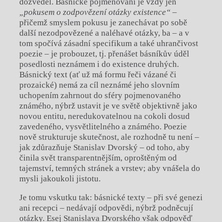
dozvěděl. Básnické pojmenování je vždy jen
„
pokusem o zodpovězení otázky existence
“
–
přičemž smyslem pokusu je zanechávat po sobě
další nezodpovězené a
naléhavé otázky, ba – a
v
tom spočívá zásadní specifikum a
také uhrančivost
poezie – je probouzet, tj. přenášet básníkův úděl
posedlosti neznámem i
do existence druhých.
Básnický text (ať už má formu řeči vázané či
prozaické) nemá za cíl neznámé jeho slovním
uchopením zahrnout do sféry pojmenovaného
známého, nýbrž ustavit je ve světě objektivně jako
novou entitu, neredukovatelnou na cokoli dosud
zavedeného, vysvětlitelného a
známého. Poezie
nově strukturuje skutečnost, ale rozhodně tu není –
jak zdůrazňuje Stanislav Dvorský – od toho, aby
činila svět transparentnějším, oproštěným od
tajemství, temných stránek a
vrstev; aby vnášela do
mysli jakoukoli jistotu.
Je tomu vskutku tak: básnické texty – při své genezi
ani recepci – nedávají odpovědi, nýbrž podněcují
otázky. Esej Stanislava Dvorského však odpověď