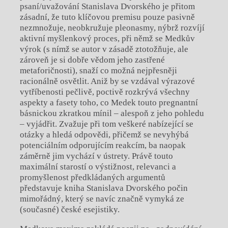
psaní/uvažování Stanislava Dvorského je přitom
zásadní, že tuto klíčovou premisu pouze pasivně
nezmnožuje, neobkružuje pleonasmy, nýbrž rozvíjí
aktivní myšlenkový proces, při němž se Medkův
výrok (s nímž se autor v zásadě ztotožňuje, ale
zároveň je si dobře vědom jeho zastřené
metaforičnosti), snaží co možná nejpřesněji
racionálně osvětlit. Aniž by se vzdával výrazové
vytříbenosti pečlivě, poctivě rozkrývá všechny
aspekty a
fasety toho, co Medek touto pregnantní
básnickou zkratkou mínil – alespoň z jeho pohledu
– vyjádřit. Zvažuje při tom veškeré nabízející se
otázky a
hledá odpovědi, přičemž se nevyhýbá
potenciálním odporujícím reakcím, ba naopak
záměrně jim vychází v
ústrety. Právě touto
maximální starostí o výstižnost, relevanci a
promyšlenost předkládaných argumentů
představuje kniha Stanislava Dvorského počin
mimořádný, který se navíc značně vymyká ze
(současné) české esejistiky.