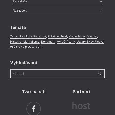
Recenze
,
Dvakrát
,
Horké párky
,
969 slov o próze
,
Reportáže
Méně slov o próze
,
Celá rubrika
Literární zítřky
,
Reportáž
,
Literární život
,
Divadlo
,
Kritický ohlas
,
Rozhovory
Celá rubrika
Rozhovor
,
Anketa
,
Celá rubrika
Témata
Ženy v katolické literatuře
,
Právě vychází
,
Mauzoleum
,
Divadlo
,
Historie kolonialismu
,
Dokument
,
Výroční ceny
,
Útvary Sylvy Ficové
,
969 slov o próze
,
Islám
Vyhledávání
Tvar na síti
Partneři