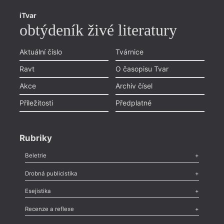
iTvar
obtýdeník živé literatury
Aktuální číslo
Tvárnice
Ravt
O časopisu Tvar
Akce
Archiv čísel
Příležitosti
Předplatné
Rubriky
Beletrie
Poezie
,
Próza
,
Dokumenty
,
Drama
,
Celá rubrika
Drobná publicistika
Odlesk
,
Zasláno
,
Nezařazené
,
Novinky v Tvaru
,
Slovo
,
Výročí
,
Esejistika
Nekrolog
,
Glosa
,
Sloupek
,
Pozvánka
,
Literární soutěž
,
Komentář
,
Celá rubrika
Esej
,
Pádlo
,
Úvaha
,
Texty
,
Studie
,
Celá rubrika
Recenze a reflexe