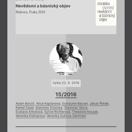
Nevědomí a básnický objev
Malvern, Praha 2016
Vyšlo 22. 9. 2016
15/2016
Adam Borzič
,
Alice Kaplanová
,
Guillaume Basset
,
Jakub Řehák
,
Kámel Daúd
,
Stanislav Dvorský
,
Stanislav Vávra
,
Svatava Antošová
,
Sylvie Richterová
,
Theodore Roszak
,
Veronika Košnarová
,
Veronika Sušová-Salminen