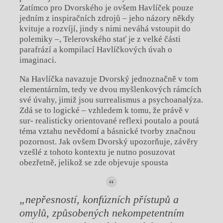
Zatímco pro Dvorského je ovšem Havlíček pouze
jedním z inspiračních zdrojů – jeho názory někdy
kvituje a rozvíjí, jindy s nimi neváhá vstoupit do
polemiky –, Telerovského stať je z velké části
parafrází a kompilací Havlíčkových úvah o
imaginaci.
Na Havlíčka navazuje Dvorský jednoznačně v tom
elementárním, tedy ve dvou myšlenkových rámcích
své úvahy, jimiž jsou surrealismus a psychoanalýza.
Zdá se to logické – vzhledem k tomu, že právě v
sur- realisticky orientované reflexi poutalo a poutá
téma vztahu nevědomí a básnické tvorby značnou
pozornost. Jak ovšem Dvorský upozorňuje, závěry
vzešlé z tohoto kontextu je nutno posuzovat
obezřetně, jelikož se zde objevuje spousta
„nepřesností, konfúzních přístupů a
omylů, způsobených nekompetentním