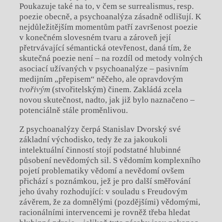
Poukazuje také na to, v čem se surrealismus, resp.
poezie obecně, a psychoanalýza zásadně odlišují. K
nejdůležitějším momentům patří završenost poezie
v konečném slovesném tvaru a zároveň její
přetrvávající sémantická otevřenost, daná tím, že
skutečná poezie není – na rozdíl od metody volných
asociací užívaných v psychoanalýze – pasivním
medijním „přepisem“ něčeho, ale opravdovým
tvořivým
(stvořitelským) činem. Zakládá zcela
novou skutečnost, nadto, jak již bylo naznačeno –
potenciálně stále proměnlivou.
Z psychoanalýzy čerpá Stanislav Dvorský své
základní východisko, tedy že za jakoukoli
intelektuální činností stojí podstatné hlubinné
působení nevědomých sil. S vědomím komplexního
pojetí problematiky vědomí a nevědomí ovšem
přichází s poznámkou, jež je pro další směřování
jeho úvahy rozhodující: v souladu s Freudovým
závěrem, že za domnělými (pozdějšími) vědomými,
racionálními intervencemi je rovněž třeba hledat