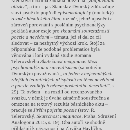
Medkova maxima zakládá poezii na
„zodpovídání
otázky“
, a
tím – jak Stanislav Dvorský zdůrazňuje –
staví jasně do popředí
epistemologický
(noetický)
rozměr básnického činu
, rozměr, jehož ujasnění a
zároveň porovnání s posláním psychoanalýzy
pokládá autor eseje pro
zkoumání souvztažností
poezie a
nevědomí
– tématu, jež si dal za cíl
sledovat – za nezbytný výchozí krok. Stojí za
připomínku, že podobné problematice byla
věnována i loni vydaná studie Romana
Telerovského
Skutečnost imaginace. Mezi
psychoanalýzou a surrealismem
(samotným
Dvorským považovaná
„za jeden z nejcennějších
zdejších teoretických příspěvků na téma nevědomí
a
poezie vzniklých během posledního desetiletí“
, s.
29). Ta ovšem – na rozdíl od recenzovaného
svazku, v němž je úvaha záměrně soustředěna a
omezena na textový rezultát básnického aktu –
pracuje se
širším pojetím poesie
(srov. R.
Telerovský,
Skutečnost imaginace
, Praha, Sdružení
Analogonu 2015, s. 19). Oba autoři se shodně
přihlašují k návaznosti na Zbyňka Havlíčka.