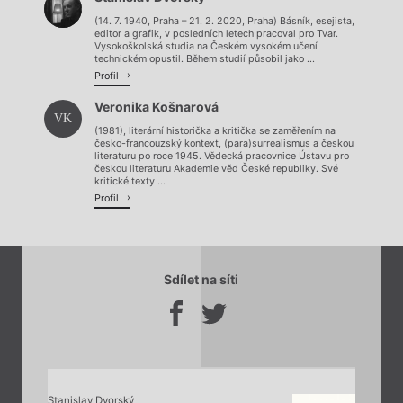
Načítá se.
(14. 7. 1940, Praha – 21. 2. 2020, Praha) Básník, esejista,
editor a grafik, v posledních letech pracoval pro Tvar.
Vysokoškolská studia na Českém vysokém učení
technickém opustil. Během studií působil jako ...
Profil
Veronika Košnarová
VK
(1981), literární historička a kritička se zaměřením na
česko-francouzský kontext, (para)surrealismus a českou
literaturu po roce 1945. Vědecká pracovnice Ústavu pro
českou literaturu Akademie věd České republiky. Své
kritické texty ...
Profil
Sdílet na síti
Stanislav Dvorský