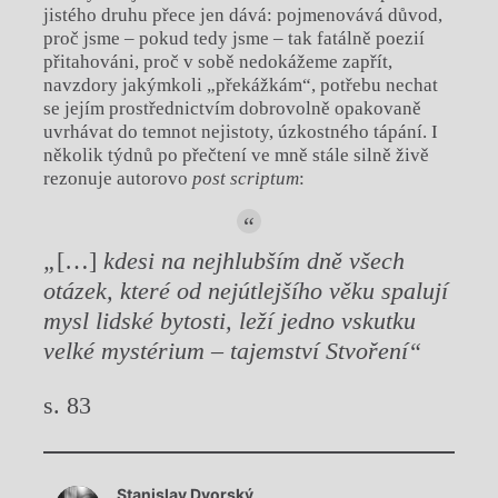
jistého druhu přece jen dává: pojmenovává důvod,
proč jsme – pokud tedy jsme – tak fatálně poezií
přitahováni, proč v sobě nedokážeme zapřít,
navzdory jakýmkoli „překážkám“, potřebu nechat
se jejím prostřednictvím dobrovolně opakovaně
uvrhávat do temnot nejistoty, úzkostného tápání. I
několik týdnů po přečtení ve mně stále silně živě
rezonuje autorovo
post scriptum
:
„
[…]
kdesi na nejhlubším dně všech
otázek, které od nejútlejšího věku spalují
mysl lidské bytosti, leží jedno vskutku
velké mystérium – tajemství Stvoření“
s. 83
Chviličku.
Stanislav Dvorský