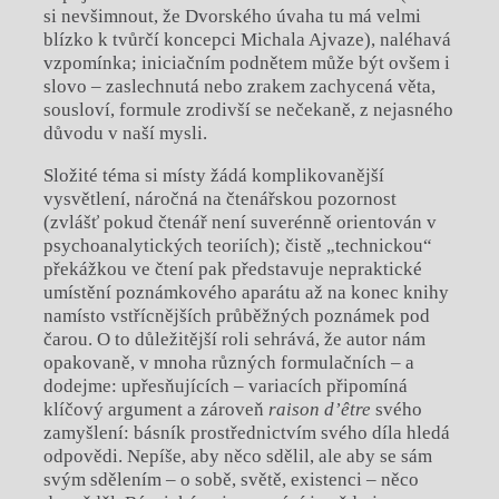
si nevšimnout, že Dvorského úvaha tu má velmi
blízko k tvůrčí koncepci Michala Ajvaze), naléhavá
vzpomínka; iniciačním podnětem může být ovšem i
slovo – zaslechnutá nebo zrakem zachycená věta,
sousloví, formule zrodivší se nečekaně, z nejasného
důvodu v naší mysli.
Složité téma si místy žádá komplikovanější
vysvětlení, náročná na čtenářskou pozornost
(zvlášť pokud čtenář není suverénně orientován v
psychoanalytických teoriích); čistě „technickou“
překážkou ve čtení pak představuje nepraktické
umístění poznámkového aparátu až na konec knihy
namísto vstřícnějších průběžných poznámek pod
čarou. O to důležitější roli sehrává, že autor nám
opakovaně, v mnoha různých formulačních – a
dodejme: upřesňujících – variacích připomíná
klíčový argument a zároveň
raison d’être
svého
zamyšlení: básník prostřednictvím svého díla hledá
odpovědi. Nepíše, aby něco sdělil, ale aby se sám
svým sdělením – o sobě, světě, existenci – něco