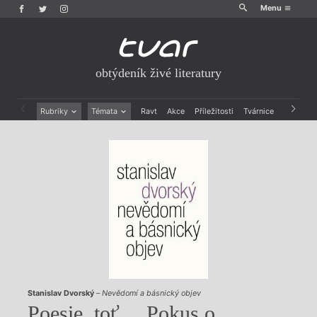
Menu
obtýdeník živé literatury
Rubriky
Témata
Ravt
Akce
Příležitosti
Tvárnice
Archiv
Beletrie
Ženy v katolické literatuře
Drobná publicistika
Právě vychází
Esejistika
Mauzoleum
Recenze a reflexe
Divadlo
Reportáže
Historie kolonialismu
Rozhovory
Dokument
Výroční ceny
Stanislav Dvorský
–
Nevědomí a básnický objev
Poesie, toť… Pokus o