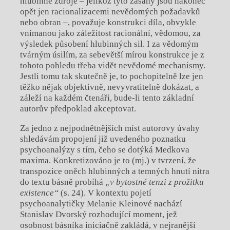
hlubinné zdroje – jelikož tyto zásahy jsou nakonec
opět jen racionalizacemi nevědomých požadavků
nebo obran –, považuje konstrukci díla, obvykle
vnímanou jako záležitost racionální, vědomou, za
výsledek působení hlubinných sil. I za vědomým
tvárným úsilím, za sebevětší mírou konstrukce je z
tohoto pohledu třeba vidět nevědomé mechanismy.
Jestli tomu tak skutečně je, to pochopitelně lze jen
těžko nějak objektivně, nevyvratitelně dokázat, a
záleží na každém čtenáři, bude-li tento základní
autorův předpoklad akceptovat.
Za jedno z nejpodnětnějších míst autorovy úvahy
shledávám propojení již uvedeného poznatku
psychoanalýzy s tím, čeho se dotýká Medkova
maxima. Konkretizováno je to (mj.) v tvrzení, že
transpozice oněch hlubinných a temných hnutí nitra
do textu básně probíhá
„
v bytostné tenzi z prožitku
existence
“
(s. 24). V kontextu pojetí
psychoanalytičky Melanie Kleinové nachází
Stanislav Dvorský rozhodující moment, jež
osobnost básníka iniciačně zakládá, v nejranější