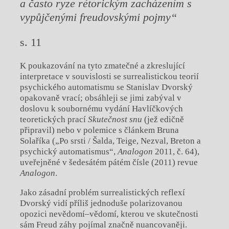
a
často ryze rétorickým zacházením s
vypůjčenými freudovskými pojmy“
s. 11
K poukazování na tyto zmatečné a zkreslující
interpretace v souvislosti se surrealistickou teorií
psychického automatismu se Stanislav Dvorský
opakovaně vrací; obsáhleji se jimi zabýval v
doslovu k soubornému vydání Havlíčkových
teoretických prací
Skutečnost snu
(jež edičně
připravil) nebo v polemice s článkem Bruna
Solaříka („Po srsti / Šalda, Teige, Nezval, Breton a
psychický automatismus“,
Analogon
2011, č. 64),
uveřejněné v šedesátém pátém čísle (2011) revue
Analogon
.
Jako zásadní problém surrealistických reflexí
Dvorský vidí příliš jednoduše polarizovanou
opozici nevědomí–vědomí, kterou ve skutečnosti
sám Freud záhy pojímal značně nuancovaněji.