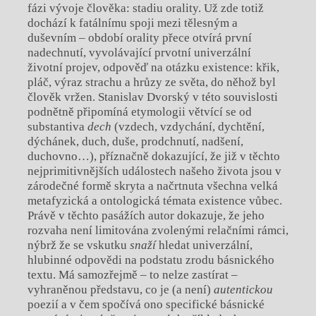
fázi vývoje člověka: stadiu orality. Už zde totiž
dochází k fatálnímu spoji mezi tělesným a
duševním – období orality přece otvírá první
nadechnutí, vyvolávající prvotní univerzální
životní projev, odpověď na otázku existence: křik,
pláč, výraz strachu a hrůzy ze světa, do něhož byl
člověk vržen. Stanislav Dvorský v této souvislosti
podnětně připomíná etymologii větvící se od
substantiva
dech
(vzdech, vzdychání, dychtění,
dýchánek, duch, duše, prodchnutí, nadšení,
duchovno…), příznačně dokazující, že již v těchto
nejprimitivnějších událostech našeho života jsou v
zárodečné formě skryta a načrtnuta všechna velká
metafyzická a ontologická témata existence vůbec.
Právě v těchto pasážích autor dokazuje, že jeho
rozvaha není limitována zvolenými relačními rámci,
nýbrž že se vskutku
snaží
hledat univerzální,
hlubinné odpovědi na podstatu zrodu básnického
textu. Má samozřejmě – to nelze zastírat –
vyhraněnou představu, co je (a není)
autentickou
poezií a v čem spočívá ono specifické básnické