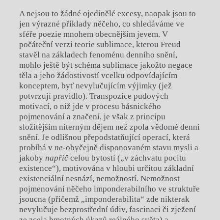
A nejsou to žádné ojedinělé excesy, naopak jsou to
jen výrazné příklady něčeho, co shledáváme ve
sféře poezie mnohem obecnějším jevem. V
počáteční verzi teorie sublimace, kterou Freud
stavěl na základech fenoménu denního snění,
mohlo ještě být schéma sublimace jakožto negace
těla a jeho žádostivostí vcelku odpovídajícím
konceptem, byť nevylučujícím výjimky (jež
potvrzují pravidlo). Transpozice pudových
motivací, o niž jde v procesu básnického
pojmenování a značení, je však z principu
složitějším niterným dějem než zpola vědomé denní
snění. Je odlišnou přepodstatňující operací, která
probíhá v
ne
-obyčejně disponovaném stavu mysli a
jakoby
napříč
celou bytostí („v záchvatu pocitu
existence“), motivována v hloubi určitou základní
existenciální nesnází, nemožností. Nemožnost
pojmenování něčeho imponderabilního ve struktuře
jsoucna (přičemž „imponderabilita“ zde nikterak
nevylučuje bezprostřední údiv, fascinaci či zježení
ze zcela hmotných úkazů reálného světa) a