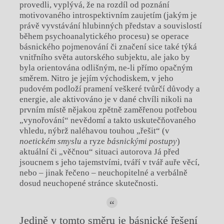
provedli, vyplývá, že na rozdíl od poznání
motivovaného introspektivním zaujetím (jakým je
právě vyvstávání hlubinných představ a souvislostí
během psychoanalytického procesu) se operace
básnického pojmenování či značení sice také týká
vnitřního světa autorského subjektu, ale jako by
byla orientována odlišným, ne-li přímo opačným
směrem. Nitro je jejím východiskem, v jeho
pudovém podloží pramení veškeré tvůrčí důvody a
energie, ale aktivováno je v dané chvíli nikoli na
prvním místě nějakou zpětně zaměřenou potřebou
„vynořování“ nevědomí a takto uskutečňovaného
vhledu, nýbrž naléhavou touhou „řešit“ (v
noetickém smyslu
a ryze
básnickými postupy
)
aktuální či „věčnou“ situaci autorova Já před
jsoucnem s jeho tajemstvími, tváří v tvář auře věcí,
nebo – jinak řečeno – neuchopitelné a verbálně
dosud neuchopené stránce skutečnosti.
Jedině v tomto směru je básnické řešení