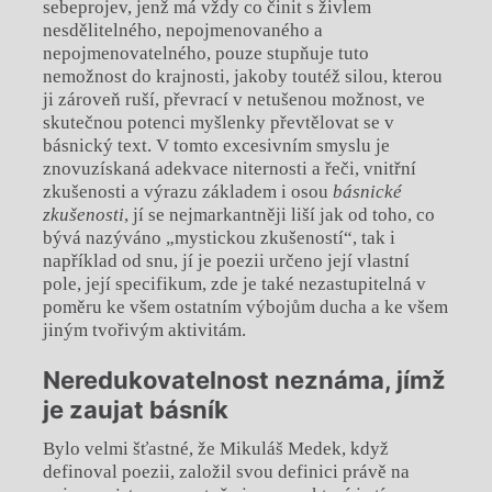
sebeprojev, jenž má vždy co činit s živlem
nesdělitelného, nepojmenovaného a
nepojmenovatelného, pouze stupňuje tuto
nemožnost do krajnosti, jakoby toutéž silou, kterou
ji zároveň ruší, převrací v netušenou možnost, ve
skutečnou potenci myšlenky převtělovat se v
básnický text. V tomto excesivním smyslu je
znovuzískaná adekvace niternosti a řeči, vnitřní
zkušenosti a výrazu základem i osou
básnické
zkušenosti
, jí se nejmarkantněji liší jak od toho, co
bývá nazýváno „mystickou zkušeností“, tak i
například od snu, jí je poezii určeno její vlastní
pole, její specifikum, zde je také nezastupitelná v
poměru ke všem ostatním výbojům ducha a ke všem
jiným tvořivým aktivitám.
Neredukovatelnost neznáma, jímž
je zaujat básník
Bylo velmi šťastné, že Mikuláš Medek, když
definoval poezii, založil svou definici právě na