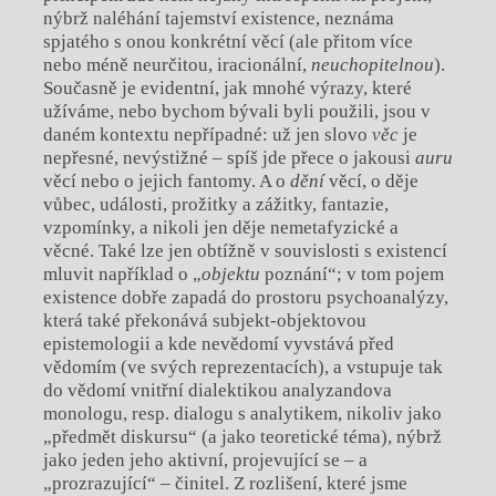
nýbrž naléhání tajemství existence, neznáma
spjatého s onou konkrétní věcí (ale přitom více
nebo méně neurčitou, iracionální,
neuchopitelnou
).
Současně je evidentní, jak mnohé výrazy, které
užíváme, nebo bychom bývali byli použili, jsou v
daném kontextu nepřípadné: už jen slovo
věc
je
nepřesné, nevýstižné – spíš jde přece o jakousi
auru
věcí nebo o jejich fantomy. A o
dění
věcí, o děje
vůbec, události, prožitky a zážitky, fantazie,
vzpomínky, a nikoli jen děje nemetafyzické a
věcné. Také lze jen obtížně v souvislosti s existencí
mluvit například o „
objektu
poznání“; v tom pojem
existence dobře zapadá do prostoru psychoanalýzy,
která také překonává subjekt-objektovou
epistemologii a kde nevědomí vyvstává před
vědomím (ve svých reprezentacích), a vstupuje tak
do vědomí vnitřní dialektikou analyzandova
monologu, resp. dialogu s analytikem, nikoliv jako
„předmět diskursu“ (a jako teoretické téma), nýbrž
jako jeden jeho aktivní, projevující se – a
„prozrazující“ – činitel. Z rozlišení, které jsme