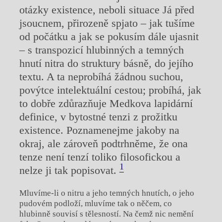
otázky existence, neboli situace Já před
jsoucnem, přirozeně spjato – jak tušíme
od počátku a jak se pokusím dále ujasnit
– s transpozicí hlubinných a temných
hnutí nitra do struktury básně, do jejího
textu. A ta neprobíhá žádnou suchou,
povýtce intelektuální cestou; probíhá, jak
to dobře zdůrazňuje Medkova lapidární
definice, v bytostné tenzi z prožitku
existence. Poznamenejme jakoby na
okraj, ale zároveň podtrhněme, že ona
tenze není tenzí toliko filosofickou a
1
nelze ji tak popisovat.
Mluvíme-li o nitru a jeho temných hnutích, o jeho
pudovém podloží, mluvíme tak o něčem, co
hlubinně souvisí s tělesností. Na čemž nic nemění