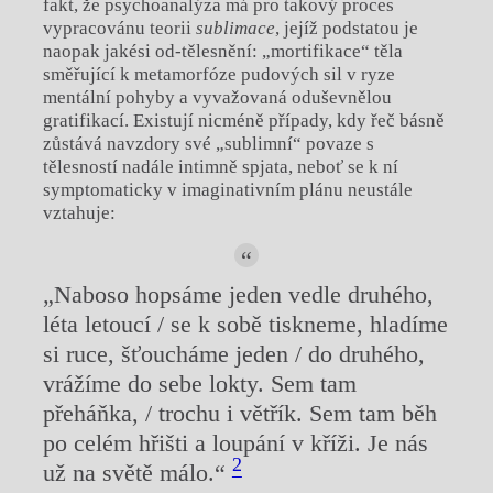
fakt, že psychoanalýza má pro takový proces
vypracovánu teorii
sublimace
, jejíž podstatou je
naopak jakési od-tělesnění: „mortifikace“ těla
směřující k metamorfóze pudových sil v ryze
mentální pohyby a vyvažovaná oduševnělou
gratifikací. Existují nicméně případy, kdy řeč básně
zůstává navzdory své „sublimní“ povaze s
tělesností nadále intimně spjata, neboť se k ní
symptomaticky v imaginativním plánu neustále
vztahuje:
„Naboso hopsáme jeden vedle druhého,
léta letoucí / se k sobě tiskneme, hladíme
si ruce, šťoucháme jeden / do druhého,
vrážíme do sebe lokty. Sem tam
přeháňka, / trochu i větřík. Sem tam běh
po celém hřišti a loupání v kříži. Je nás
2
už na světě málo.“