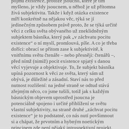
pojmu
existence
, protože jsoucno, které je tím
myšleno, je vždy jsoucnem, u něhož je už přítomna
živá subjektivita. Takže i když otázka existence
míří konkrétně na nějakou věc, týká se jí
jedinečným způsobem právě proto, že se týká určité
věci z celku světa obývaného už zneklidněným
subjektem básníka, který pak „v záchvatu pocitu
existence“ o ní myslí, promlouvá, píše. A co je třeba
doříci: obrací se přitom zase k subjektivitě, k
vnitřnímu světu čtenáře – nebo přesněji: čtenářů –,
před nímž (nimiž) pocit existence spjatý s danou
věcí vyjevuje a objektivuje. To, že subjekt básníka
upíná pozornost k věci ze světa, který sám už
obývá, je důležité a zásadní. Staví nás to před
nutnost rozlišení: na jedné straně se odtud stává
zřejmým něco, co jsme tušili, totiž jak s každým
básnickým objevem uprostřed jsoucna je
potenciálně spojeno i určité přiblížení se světu
vlastní subjektivity, na straně druhé „záchvat pocitu
existence“ je to podstatné, co nás nutí povšimnout
si a chápat, že prvotním a hybným noetickým
principem zde není nějaký introspektivní projekt,