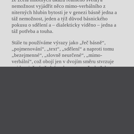
nemožnost vyjádřit něco mimo-verbálního z
niterných hlubin bytosti je v genezi básně jedna a
táž nemožnost, jeden a týž důvod básnického
pokusu o sdělení a – dialekticky viděno – jedna a
táž potřeba a touha.
Stále tu používáme výrazy jako „řeč básně“,
„pojmenování“, „text“, „sdělení“ a naproti tomu
„bezejmenné“, „slovně neurčené“, „mimo-
verbální“, což obojí jen v dvojím směru stvrzuje
evidenci, že ústředním elementem všech těch
výměn mezi realitou a básníkovým nitrem, k nimž
Zavřít menu
dospěla naše úvaha, je
slovo
.
iTvar
„Je-li předpokladem básnické činnosti
obtýdeník živé literatury
určité specifické emoční napětí,“ říká o
Zavřít
tom (…) Zbyněk Havlíček, „pak poezie
Aktuální číslo
Tvárnice
sama je pokusem zvládnout toto napětí
Ravt
O časopisu Tvar