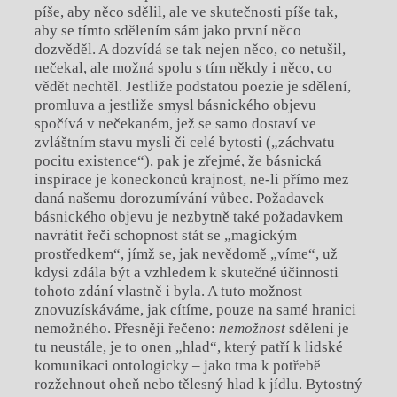
píše, aby něco sdělil, ale ve skutečnosti píše tak,
aby se tímto sdělením sám jako první něco
dozvěděl. A dozvídá se tak nejen něco, co netušil,
nečekal, ale možná spolu s tím někdy i něco, co
vědět nechtěl. Jestliže podstatou poezie je sdělení,
promluva a jestliže smysl básnického objevu
spočívá v nečekaném, jež se samo dostaví ve
zvláštním stavu mysli či celé bytosti („záchvatu
pocitu existence“), pak je zřejmé, že básnická
inspirace je koneckonců krajnost, ne-li přímo mez
daná našemu dorozumívání vůbec. Požadavek
básnického objevu je nezbytně také požadavkem
navrátit řeči schopnost stát se „magickým
prostředkem“, jímž se, jak nevědomě „víme“, už
kdysi zdála být a vzhledem k skutečné účinnosti
tohoto zdání vlastně i byla. A tuto možnost
znovuzískáváme, jak cítíme, pouze na samé hranici
nemožného. Přesněji řečeno:
nemožnost
sdělení je
tu neustále, je to onen „hlad“, který patří k lidské
komunikaci ontologicky – jako tma k potřebě
rozžehnout oheň nebo tělesný hlad k jídlu. Bytostný