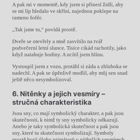
A pak mi v momentě, kdy jsem si přinesl židli, aby
se mi líp hledalo ve skříni, najednou poklepe na
rameno šofér.
„Tak jsme tu,“ povídá prostě.
Dveře se otevřely a mně zasvítilo na tvář
podvečerní letní slunce. Tisíce cikád rachotily, jako
když natahuje hodiny. A ucítil jsem hlínu.
Vystoupil jsem z vozu, protáhl si záda a zhluboka se
nadechl. A pak se úpěnlivě modlil, aby můj sen snad
ještě něco nesymbolizoval.
6. Nitěnky a jejich vesmíry –
stručná charakteristika
Jsou sny, co mají symbolický charakter, a pak jsou
skutečnosti, k nimž ty sny symbolicky odkazují.
Anebo je taky symbolická skutečnost a pak jsou
sny, které tu skutečnost symbolizují. Symboly
prostě hrají úlohu primátorů v nitěnčích vesmírech.