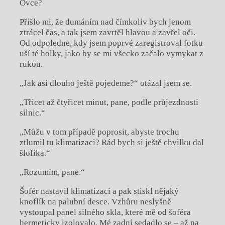
Ovce?
Přišlo mi, že dumáním nad čímkoliv bych jenom
ztrácel čas, a tak jsem zavrtěl hlavou a zavřel oči.
Od odpoledne, kdy jsem poprvé zaregistroval fotku
uší té holky, jako by se mi všecko začalo vymykat z
rukou.
„Jak asi dlouho ještě pojedeme?“ otázal jsem se.
„Třicet až čtyřicet minut, pane, podle průjezdnosti
silnic.“
„Můžu v tom případě poprosit, abyste trochu
ztlumil tu klimatizaci? Rád bych si ještě chvilku dal
šlofíka.“
„Rozumím, pane.“
Šofér nastavil klimatizaci a pak stiskl nějaký
knoflík na palubní desce. Vzhůru neslyšně
vystoupal panel silného skla, které mě od šoféra
hermeticky izolovalo. Mé zadní sedadlo se – až na