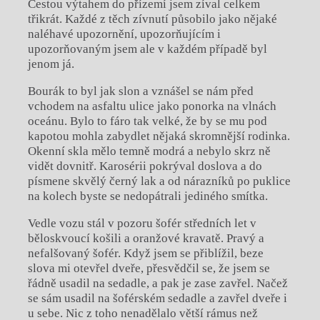
Cestou výtahem do přízemí jsem zíval celkem
třikrát. Každé z těch zívnutí působilo jako nějaké
naléhavé upozornění, upozorňujícím i
upozorňovaným jsem ale v každém případě byl
jenom já.
Bourák to byl jak slon a vznášel se nám před
vchodem na asfaltu ulice jako ponorka na vlnách
oceánu. Bylo to fáro tak velké, že by se mu pod
kapotou mohla zabydlet nějaká skromnější rodinka.
Okenní skla mělo temně modrá a nebylo skrz ně
vidět dovnitř. Karosérii pokrýval doslova a do
písmene skvělý černý lak a od nárazníků po puklice
na kolech byste se nedopátrali jediného smítka.
Vedle vozu stál v pozoru šofér středních let v
běloskvoucí košili a oranžové kravatě. Pravý a
nefalšovaný šofér. Když jsem se přiblížil, beze
slova mi otevřel dveře, přesvědčil se, že jsem se
řádně usadil na sedadle, a pak je zase zavřel. Načež
se sám usadil na šoférském sedadle a zavřel dveře i
u sebe. Nic z toho nenadělalo větší rámus než