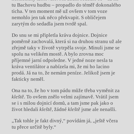
tu Bachovu hudbu – propadlo do téměř dokonalého
ticha. V ten moment mě už ovšem v tom voze
nemohlo jen tak něco překvapit. S obličejem
zarytým do sedadla jsem tvrdě spal.
Do snu se mi připletla kráva dojnice. Dojnice
poměrně zachovalá, která si na druhou stranu už ale
zřejmě taky v životě vytrpěla svoje. Minuli jsme se
spolu na velikém mostě. A bylo zrovna moc
příjemné jarní odpoledne. V jedné noze nesla ta
kráva ventilátor a nabízela mi, že mi ho lacino
prodá. Já na to, že nemám peníze. Jelikož jsem je
fakticky neměl.
Ona na to, že ho v tom pádu může třeba vyměnit za
kleště
. To ovšem znělo velmi zajímavě. Vrátil jsem
se i s milou dojnicí domů, a tam jsme pak jako o
život hledali
kleště
, žádné
kleště
jsme ale nenašli.
„Tak tohle je fakt divný,“ povídám já, „ještě včera
tu přece určitě byly.“