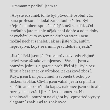
„Hmmmm,“ podivil jsem se.
„Abyste rozuměl, tohle byl původně osobní vůz
pana profesora,“ dodal zanedlouho šofér. Byl
zřejmě mnohem společenštější, než se zdál. „Od
letošního jara mu ale nějak není dobře a od té doby
nevychází, auto ovšem na druhou stranu není
možné nechat zahálet. Jak asi jistě víte, autům
neprospívá, když se s nimi pravidelně nejezdí.“
„Jistě,“ řekl jsem já. Profesorův stav tedy zřejmě
nebyl zase až takové tajemství. Vyndal jsem z
pouzdra jednu z cigaret a prohlížel si ji. Byla bez
filtru a beze značky výrobce. Zakázkové zboží.
Když jsem k ní přičichnul, zavoněla trochu po
ruském tabáku. Chvíli jsem váhal, jestli si ji mám
zapálit, anebo strčit do kapsy, nakonec jsem si to ale
rozmyslel a vrátil ji zpátky do pouzdra. Na
zapalovači i pouzdru na cigára byl vprostřed vyrytý
elegantní znak. Byl to znak ovce.