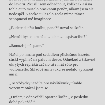
do lavoru. Zkusil jsem odhadnout, kolikpak asi na
tohle auto muselo prasknout peněz, nikam jsem ale
nedospěl. Všecko tu leželo zcela mimo rámec
schopností mé imaginace.
„Budete si přát hudbu, pane?“ ozval se šofér.
„Neměl byste tam něco… ehm… uspávacího?“
„Samozřejmě, pane.“
Našel po hmatu pod sedadlem příslušnou kazetu,
stiskl vypínač na palubní desce. Odněkud z šikovně
ukrytých repráků začalo tiše hrát sólo pro
violoncello. Skladbě ani zvuku se nedalo vytknout
ani
ň
.
„To vždycky jezdíte pro návštěvníky tímhle
vozem?“ otázal jsem se.
„Ovšem,“ odpověděl opatrně šofér. „V poslední
době pokaždé.“