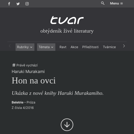
Menu
obtýdeník živé literatury
Rubriky
Témata
Ravt
Akce
Příležitosti
Tvárnice
Archiv
Beletrie
Ženy v katolické literatuře
Drobná publicistika
Právě vychází
Právě vychází
Esejistika
Mauzoleum
Haruki Murakami
Recenze a reflexe
Divadlo
Hon na ovci
Reportáže
Historie kolonialismu
Rozhovory
Dokument
Ukázka z nové knihy Haruki Murakamiho.
Výroční ceny
Beletrie
– Próza
Z čísla 4/2016