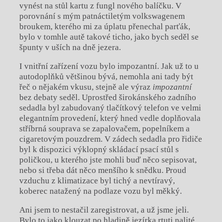
vynést na stůl kartu z fungl nového balíčku. V
porovnání s mým patnáctiletým volkswagenem
broukem, kterého mi za úplatu přenechal parťák,
bylo v tomhle autě takové ticho, jako bych seděl se
špunty v uších na dně jezera.
I vnitřní zařízení vozu bylo impozantní. Jak už to u
autodoplňků většinou bývá, nemohla ani tady být
řeč o nějakém vkusu, stejně ale výraz
impozantní
bez debaty seděl. Uprostřed širokánského zadního
sedadla byl zabudovaný tlačítkový telefon ve velmi
elegantním provedení, který hned vedle doplňovala
stříbrná souprava se zapalovačem, popelníkem a
cigaretovým pouzdrem. V zádech sedadla pro řidiče
byl k dispozici výklopný skládací psací stůl s
poličkou, u kterého jste mohli buď něco sepisovat,
nebo si třeba dát něco menšího k snědku. Proud
vzduchu z klimatizace byl tichý a nevtíravý,
koberec natažený na podlaze vozu byl měkký.
Ani jsem to nestačil zaregistrovat, a už jsme jeli.
Bylo to jako klouzat po hladině jezírka rtuti nalité