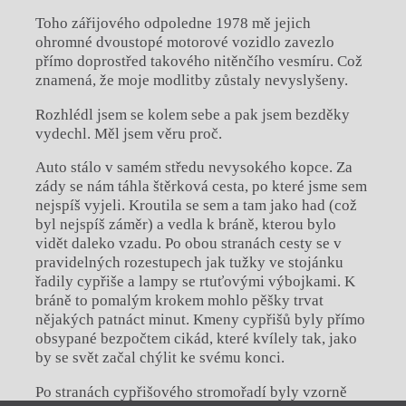
Toho zářijového odpoledne 1978 mě jejich
ohromné dvoustopé motorové vozidlo zavezlo
přímo doprostřed takového nitěnčího vesmíru. Což
znamená, že moje modlitby zůstaly nevyslyšeny.
Rozhlédl jsem se kolem sebe a pak jsem bezděky
vydechl. Měl jsem věru proč.
Auto stálo v samém středu nevysokého kopce. Za
zády se nám táhla štěrková cesta, po které jsme sem
nejspíš vyjeli. Kroutila se sem a tam jako had (což
byl nejspíš záměr) a vedla k bráně, kterou bylo
vidět daleko vzadu. Po obou stranách cesty se v
pravidelných rozestupech jak tužky ve stojánku
řadily cypřiše a lampy se rtuťovými výbojkami. K
bráně to pomalým krokem mohlo pěšky trvat
nějakých patnáct minut. Kmeny cypřišů byly přímo
obsypané bezpočtem cikád, které kvílely tak, jako
by se svět začal chýlit ke svému konci.
Po stranách cypřišového stromořadí byly vzorně