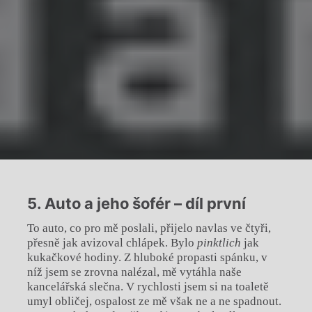
5. Auto a
jeho šofér – díl první
To auto, co pro mě poslali, přijelo navlas ve čtyři,
přesně jak avizoval chlápek. Bylo
pinktlich
jak
kukačkové hodiny. Z hluboké propasti spánku, v
níž jsem se zrovna nalézal, mě vytáhla naše
kancelářská slečna. V rychlosti jsem si na toaletě
umyl obličej, ospalost ze mě však ne a ne spadnout.