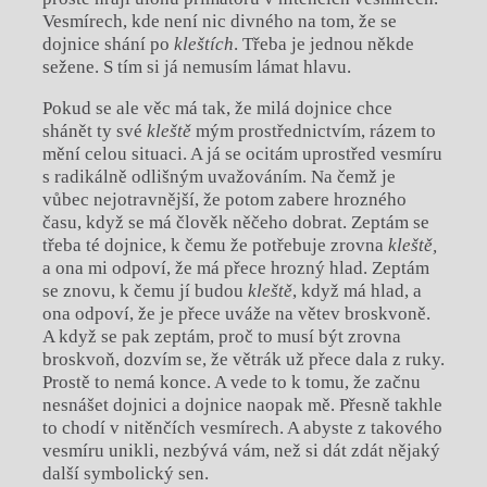
Vesmírech, kde není nic divného na tom, že se
dojnice shání po
kleštích
. Třeba je jednou někde
sežene. S tím si já nemusím lámat hlavu.
Pokud se ale věc má tak, že milá dojnice chce
shánět ty své
kleště
mým prostřednictvím, rázem to
mění celou situaci. A já se ocitám uprostřed vesmíru
s radikálně odlišným uvažováním. Na čemž je
vůbec nejotravnější, že potom zabere hrozného
času, když se má člověk něčeho dobrat. Zeptám se
třeba té dojnice, k čemu že potřebuje zrovna
kleště,
a ona mi odpoví, že má přece hrozný hlad. Zeptám
se znovu, k čemu jí budou
kleště
, když má hlad, a
ona odpoví, že je přece uváže na větev broskvoně.
A když se pak zeptám, proč to musí být zrovna
broskvoň, dozvím se, že větrák už přece dala z ruky.
Prostě to nemá konce. A vede to k tomu, že začnu
nesnášet dojnici a dojnice naopak mě. Přesně takhle
to chodí v nitěnčích vesmírech. A abyste z takového
vesmíru unikli, nezbývá vám, než si dát zdát nějaký
další symbolický sen.