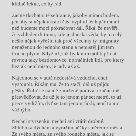
klidně řekne, co by rád.
Začne tlachat o té sebrance, jakoby mimochodem,
jen aby si nějak ukrátil čas, vyplnil těch pár minut,
než budeme moci pokračovat dál. Říká, že nevěří,
že vzhledem k tomu, kde je dneska věda, by to celý
nešlo nějak vyřešit, tak proč všechny ty imigranty
nenaženou do jednoho stanu a nepustěj jim tam
trochu plynu. Když už, tak by k nim mohli přidat
rovnou taky bezdomovce, normálních lidí, pro který
beztak není místo, je tady až až.
Najednou se v autě nedostává vzduchu, chci
vystoupit. Říkám mu, že to stačí, dál už půjdu
pěšky. Řidič se na mě zaraženě podívá a začne mě
přesvědčovat, že už je to jenom pár set metrů, to už
přece vydržím, dyť se tam jenom ťukli, není to nic
vážnýho.
Nechci stvrzenku, nechci ani vrátit drobné.
Zhluboka dýchám a vyrážím pěšky směrem z města.
Ze svého města, ze svého rodného města, jak se