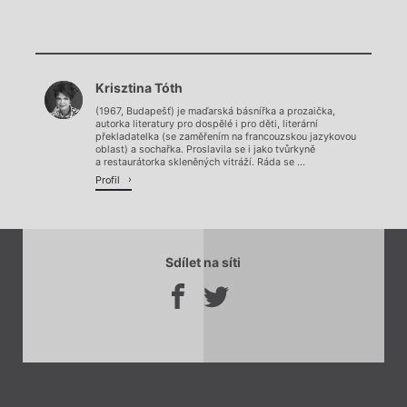
Chviličku.
Krisztina Tóth
Načítá se.
(1967, Budapešť) je maďarská básnířka a prozaička,
autorka literatury pro dospělé i pro děti, literární
překladatelka (se zaměřením na francouzskou jazykovou
oblast) a sochařka. Proslavila se i jako tvůrkyně
a restaurátorka skleněných vitráží. Ráda se ...
Profil
Sdílet na síti
Zavřít menu