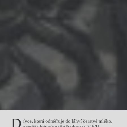
D
ívce, která odměřuje do láhví čerstvé mléko,