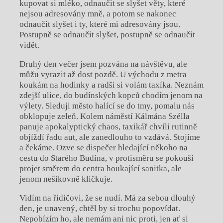
kupovat si mléko, odnaučit se slyšet věty, které
nejsou adresovány mně, a potom se nakonec
odnaučit slyšet i ty, které mi adresovány jsou.
Postupně se odnaučit slyšet, postupně se odnaučit
vidět.
Druhý den večer jsem pozvána na návštěvu, ale
můžu vyrazit až dost pozdě. U východu z metra
koukám na hodinky a radši si volám taxíka. Neznám
zdejší ulice, do budínských kopců chodím jenom na
výlety. Sleduji město halící se do tmy, pomalu nás
obklopuje zeleň. Kolem náměstí Kálmána Szélla
panuje apokalyptický chaos, taxikář chvíli rutinně
objíždí řadu aut, ale zanedlouho to vzdává. Stojíme
a čekáme. Ozve se dispečer hledající někoho na
cestu do Starého Budína, v protisměru se pokouší
projet směrem do centra houkající sanitka, ale
jenom nešikovně kličkuje.
Vidím na řidičovi, že se nudí. Má za sebou dlouhý
den, je unavený, chtěl by si trochu popovídat.
Nepobízím ho, ale nemám ani nic proti, jen ať si