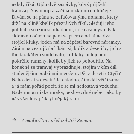
někdy říká. Ujdu dvě zastávky, když přijíždí
tramvaj. Nastupuji a začínám zkoumat obličeje.
Dívám se na pána se zafačovanýma nohama, který
drží na klíně kbelík přezrálých fíků. Sleduji jeho
pohled a snažím se uhádnout, co si asi myslí. Pak
sklouznu očima na paní se psem a od ní na dva
stojící kluky, jeden má na zápěstí barevné náramky.
Zírám na cestující a říkám si, kolik z deseti by jich s
tím taxikářem souhlasilo, kolik by jich jenom
pokrčilo rameny, kolik by jich to pobouřilo. Na
konečné se tramvaj vyprazdňuje, stojím v čím dál
studenějším podzimním večeru. Pět z deseti? Čtyři?
Nebo deset z deseti? Je chladno, čím dál větší zima
a já mám pořád pocit, že se mi nedostává vzduchu.
Nade mnou nízké mraky, bezhvězdné nebe. Jako by
nás všechny přikryl nějaký stan.
Z maďarštiny přeložil Jiří Zeman.