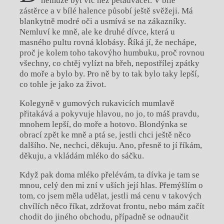
nemůže být víc než pětadvacet. V bílé
zástěrce a v bílé halence působí ještě svěžeji. Má
blankytně modré oči a usmívá se na zákazníky.
Nemluví ke mně, ale ke druhé dívce, která u
masného pultu rovná klobásy. Říká jí, že nechápe,
proč je kolem toho takovýho humbuku, proč rovnou
všechny, co chtěj vylízt na břeh, nepostřílej zpátky
do moře a bylo by. Pro ně by to tak bylo taky lepší,
co tohle je jako za život.
Kolegyně v gumových rukavicích mumlavě
přitakává a pokyvuje hlavou, no jo, to máš pravdu,
mnohem lepší, do moře a hotovo. Blondýnka se
obrací zpět ke mně a ptá se, jestli chci ještě něco
dalšího. Ne, nechci, děkuju. Ano, přesně to jí říkám,
děkuju, a vkládám mléko do sáčku.
Když pak doma mléko přelévám, ta dívka je tam se
mnou, celý den mi zní v uších její hlas. Přemýšlím o
tom, co jsem měla udělat, jestli má cenu v takových
chvílích něco říkat, zdržovat frontu, nebo mám začít
chodit do jiného obchodu, případně se odnaučit