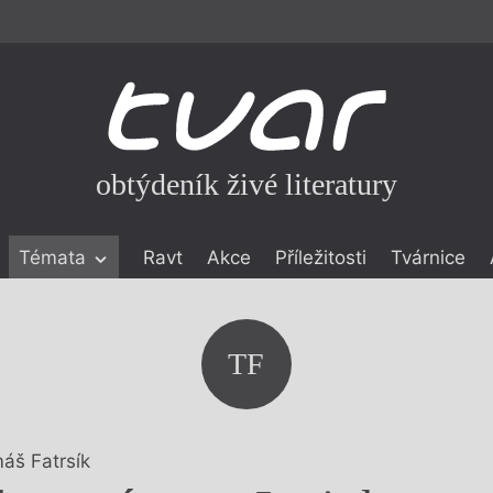
obtýdeník živé literatury
Témata
Ravt
Akce
Příležitosti
Tvárnice
ické literatuře
icistika
zí
TF
eflexe
onialismu
áš Fatrsík