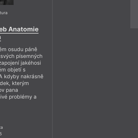
atura
eb Anatomie
a
ném osudu páně
e svých písemných
zapojení jakéhosi
m objetí s
 A kdyby nakrásně
ředek, kterým
ov pana
čivé problémy a
za
5