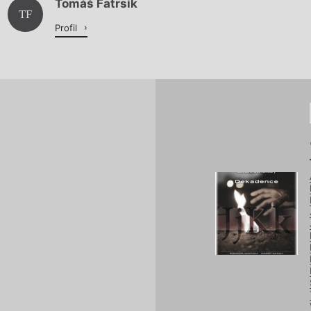
Tomáš Fatrsík
Načítá se.
TF
Profil