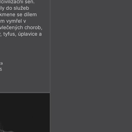
ivilizační sen.
ily do služeb
 kmene se dílem
em vymřel v
vlečených chorob,
, tyfus, úplavice a
za
25