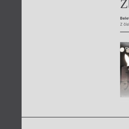
Z
Výroční cen
Bele
Z čí