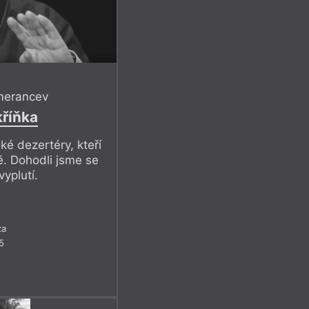
omerancev
kříňka
ké dezertéry, kteří
ně. Dohodli jsme se
yplutí.
za
5