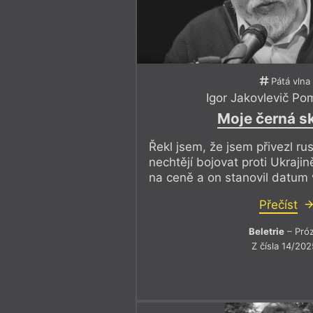
Pátá vlna
Igor Jakovlevič P
Moje černá s
Řekl jsem, že jsem přivezl rus
nechtějí bojovat proti Ukraji
na ceně a on stanovil datum v
Přečíst
Beletrie
– Pró
Z čísla 14/202