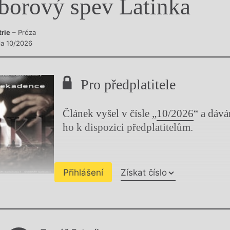
borový spev Latinka
y
trie
– Próza
sla 10/2026
Pro předplatitele
Článek vyšel v čísle „
10/2026
“ a dáv
ho k dispozici předplatitelům.
Přihlášení
Získat číslo
Chviličku.