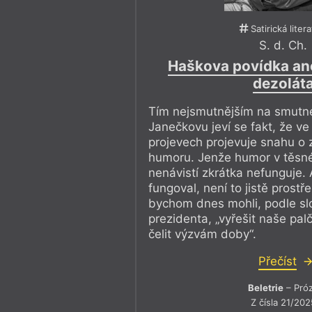
Satirická liter
S. d. Ch.
Haškova povídka an
dezolát
Tím nejsmutnějším na smut
Janečkovu jeví se fakt, že v
projevech projevuje snahu o 
humoru. Jenže humor v těsné
nenávistí zkrátka nefunguje.
fungoval, není to jistě prost
bychom dnes mohli, podle sl
prezidenta, „vyřešit naše pal
čelit výzvám doby“.
Přečíst
Beletrie
– Pró
Z čísla 21/202