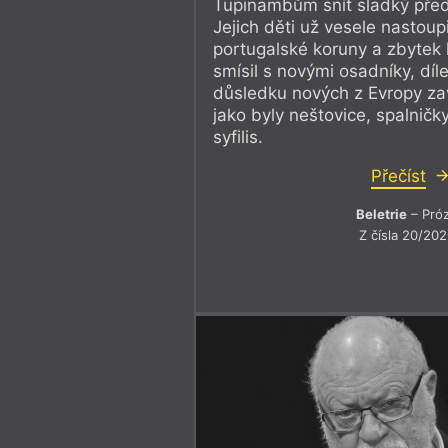
Tupinambům snít sladký předc
Jejich děti už vesele nastoup
portugalské koruny a zbytek
smísil s novými osadníky, díl
důsledku nových z Evropy za
jako byly neštovice, spalničky
syfilis.
Přečíst
Beletrie
– Pró
Z čísla 20/20