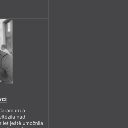
vci
 Caramuru a
vítězila nad
r let ještě umožnila