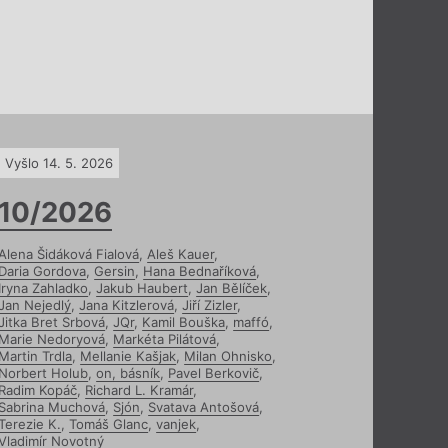
Vyšlo 14. 5. 2026
10/2026
Alena Šidáková Fialová
,
Aleš Kauer
,
Daria Gordova
,
Gersin
,
Hana Bednaříková
,
Iryna Zahladko
,
Jakub Haubert
,
Jan Bělíček
,
Jan Nejedlý
,
Jana Kitzlerová
,
Jiří Zizler
,
Jitka Bret Srbová
,
JQr
,
Kamil Bouška
,
maffó
,
Marie Nedoryová
,
Markéta Pilátová
,
Martin Trdla
,
Mellanie Kašjak
,
Milan Ohnisko
,
Norbert Holub
,
on, básník
,
Pavel Berkovič
,
Radim Kopáč
,
Richard L. Kramár
,
Sabrina Muchová
,
Sjón
,
Svatava Antošová
,
Terezie K.
,
Tomáš Glanc
,
vanjek
,
Vladimír Novotný