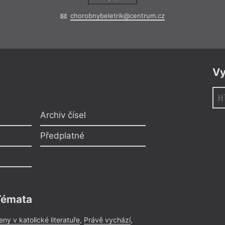
chorobnybeletrik@centrum.cz
Vy
Archiv čísel
Předplatné
Témata
eny v katolické literatuře
,
Právě vychází
,