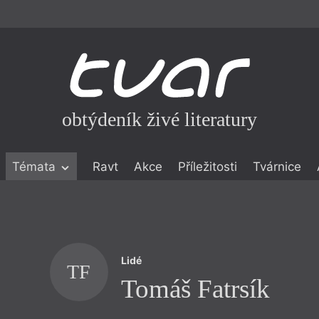
obtýdeník živé literatury
Témata
Ravt
Akce
Příležitosti
Tvárnice
ické literatuře
icistika
zí
Lidé
eflexe
TF
Tomáš Fatrsík
onialismu