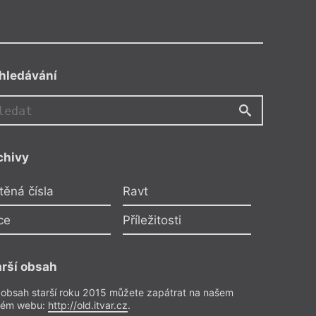
hledávání
chivy
k
těná čísla
Ravt
atinka
ce
Příležitosti
le
a
arší obsah
 obsah starší roku 2015 můžete zapátrat na našem
rém webu:
http://old.itvar.cz
.