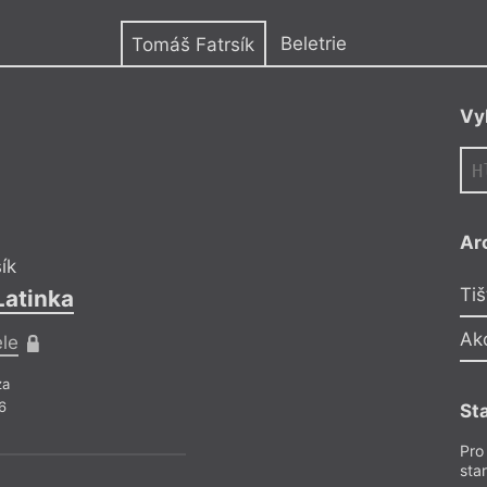
y
Beletrie
Tomáš Fatrsík
Vy
TF
Ar
ík
Tomáš Fatrsí
Tiš
Latinka
Zborový spev L
Ak
ele
Pro předplatite
za
Beletrie
– Próz
6
Z čísla 10/2026
St
Pro
sta