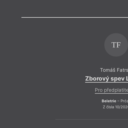
Výroční cen
TF
Tomáš Fatrs
Zborový spev 
Pro předplatit
Beletrie
– Pró
Z čísla 10/202