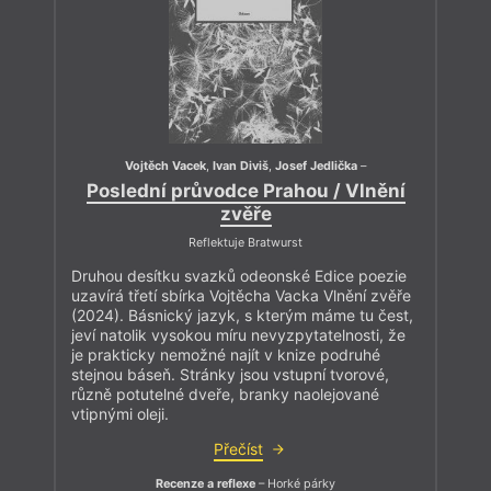
Vojtěch Vacek
,
Ivan Diviš
,
Josef Jedlička
–
Poslední průvodce Prahou / Vlnění
zvěře
Reflektuje Bratwurst
Druhou desítku svazků odeonské Edice poezie
uzavírá třetí sbírka Vojtěcha Vacka Vlnění zvěře
(2024). Básnický jazyk, s kterým máme tu čest,
jeví natolik vysokou míru nevyzpytatelnosti, že
je prakticky nemožné najít v knize podruhé
stejnou báseň. Stránky jsou vstupní tvorové,
různě potutelné dveře, branky naolejované
vtipnými oleji.
Přečíst
Recenze a reflexe
– Horké párky