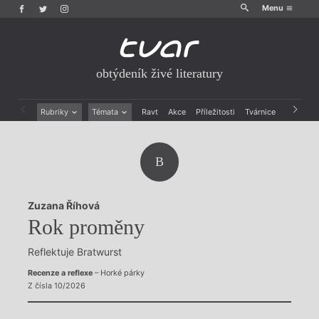
Menu
obtýdeník živé literatury
Rubriky
Témata
Ravt
Akce
Příležitosti
Tvárnice
Archiv
Beletrie
Ženy v katolické literatuře
Drobná publicistika
Právě vychází
B
Esejistika
Mauzoleum
Recenze a reflexe
Divadlo
Reportáže
Historie kolonialismu
Zuzana Říhová
Rozhovory
Dokument
Rok proměny
Výroční ceny
Reflektuje Bratwurst
Recenze a reflexe
– Horké párky
Z čísla 10/2026