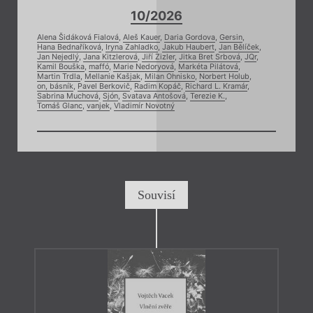
10/2026
Alena Šidáková Fialová
,
Aleš Kauer
,
Daria Gordova
,
Gersin
,
Hana Bednaříková
,
Iryna Zahladko
,
Jakub Haubert
,
Jan Bělíček
,
Jan Nejedlý
,
Jana Kitzlerová
,
Jiří Zizler
,
Jitka Bret Srbová
,
JQr
,
Kamil Bouška
,
maffó
,
Marie Nedoryová
,
Markéta Pilátová
,
Martin Trdla
,
Mellanie Kašjak
,
Milan Ohnisko
,
Norbert Holub
,
on, básník
,
Pavel Berkovič
,
Radim Kopáč
,
Richard L. Kramár
,
Sabrina Muchová
,
Sjón
,
Svatava Antošová
,
Terezie K.
,
Tomáš Glanc
,
vanjek
,
Vladimír Novotný
Souvisí