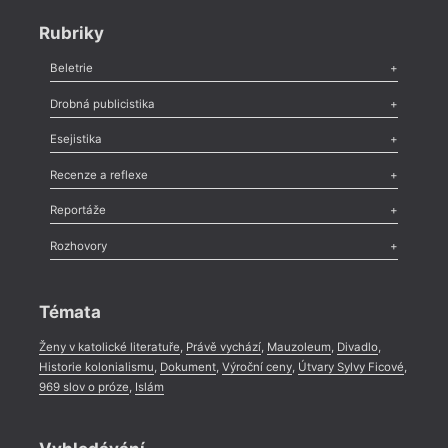
Rubriky
Beletrie
Poezie
,
Próza
,
Dokumenty
,
Drama
,
Celá rubrika
Drobná publicistika
Odlesk
,
Zasláno
,
Nezařazené
,
Novinky v Tvaru
,
Slovo
,
Výročí
,
Esejistika
Nekrolog
,
Glosa
,
Sloupek
,
Pozvánka
,
Literární soutěž
,
Komentář
,
Celá rubrika
Esej
,
Pádlo
,
Úvaha
,
Texty
,
Studie
,
Celá rubrika
Recenze a reflexe
Recenze
,
Dvakrát
,
Horké párky
,
969 slov o próze
,
Reportáže
Méně slov o próze
,
Celá rubrika
Literární zítřky
,
Reportáž
,
Literární život
,
Divadlo
,
Kritický ohlas
,
Rozhovory
Celá rubrika
Rozhovor
,
Anketa
,
Celá rubrika
Témata
Ženy v katolické literatuře
,
Právě vychází
,
Mauzoleum
,
Divadlo
,
Historie kolonialismu
,
Dokument
,
Výroční ceny
,
Útvary Sylvy Ficové
,
969 slov o próze
,
Islám