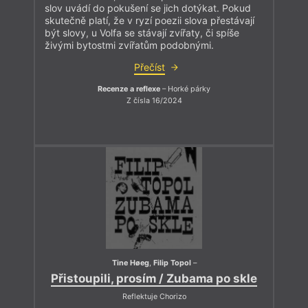
slov uvádí do pokušení se jich dotýkat. Pokud
skutečně platí, že v ryzí poezii slova přestávají
být slovy, u Volfa se stávají zvířaty, či spíše
živými bytostmi zvířatům podobnými.
Přečíst
Recenze a reflexe
– Horké párky
Z čísla 16/2024
Tine Høeg
,
Filip Topol
–
Přistoupili, prosím / Zubama po skle
Reflektuje Chorizo