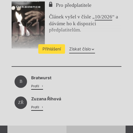
Pro předplatitele
Článek vyšel v čísle „
10/2026
“ a
dáváme ho k dispozici
předplatitelům.
Přihlášení
Získat číslo
Chviličku.
Bratwurst
Načítá se.
B
Profil
Zuzana Říhová
ZŘ
Profil