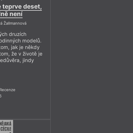
 teprve deset,
dně není
vá Žallmannová
ých druzích
 rodinných modelů.
tom, jak je někdy
om, že v životě je
edůvěra, jindy
Recenze
6