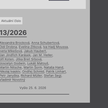
Aktuální číslo
13/2026
Alexandra Brocková
,
Anna Schubertová
,
Didi Drobna
,
Evelina Zitková
,
Iva Hadj Moussa
,
Iveta Mikešová
,
Jakub Haubert
,
Jan Jindřich Karásek
,
Jan M. Heller
,
Jiří Koten
,
Jitka Bret Srbová
,
Joscelyn Godwin
,
Lukáš Matouš
,
Martin Nitsche
,
Martin Šorm
,
Nataša Hand
,
Nikolaj Ivaskiv
,
Ondřej Schmid
,
Patrik Linhart
,
Petr Janyška
,
Richard Müller
,
Stefan Segi
,
Vladimír Novotný
Vyšlo 25. 6. 2026