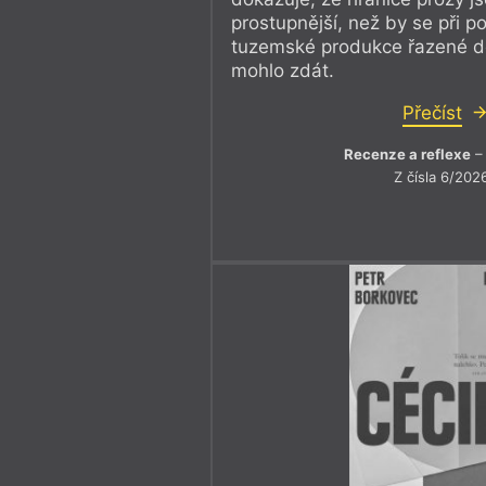
prostupnější, než by se při p
tuzemské produkce řazené do
mohlo zdát.
Přečíst
Recenze a reflexe
– 
Z čísla 6/202