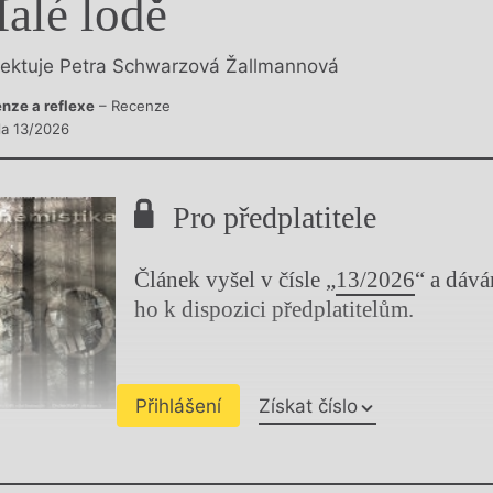
alé lodě
y
lektuje Petra Schwarzová Žallmannová
nze a reflexe
– Recenze
sla 13/2026
Pro předplatitele
Článek vyšel v čísle „
13/2026
“ a dáv
ho k dispozici předplatitelům.
Přihlášení
Získat číslo
Chviličku.