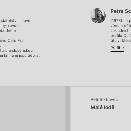
Petra S
Načítá se.
adatelství Lidové
(1978) se 
viny, revue
věnuje děts
svobodném
základních
profilu Opi
ního Café Fra.
tituly, které
ci
Profil
raturu a slovenskou
mi knihami jsou Sebrat
Petr Borkovec
Malé lodě