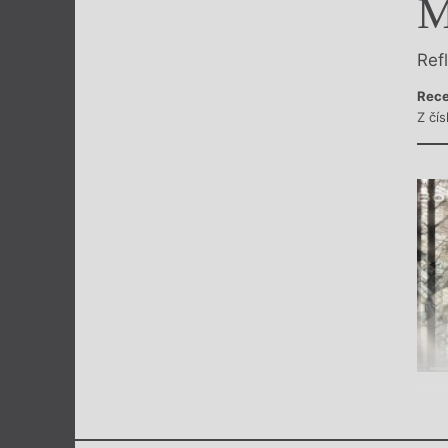
M
Výroční cen
Ref
Rece
Z čí