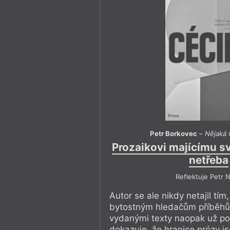
Petr Borkovec
–
Nějaká C
Prozaikovi majícímu sv
netřeba
Reflektuje Petr 
Autor se ale nikdy netajil tím,
bytostným hledačům příběhů
vydanými texty naopak už po
dokazuje, že hranice prózy j