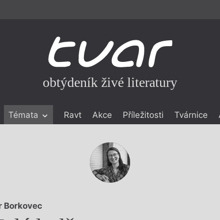
obtýdeník živé literatury
Témata
Ravt
Akce
Příležitosti
Tvárnice
ické literatuře
icistika
zí
eflexe
onialismu
r Borkovec