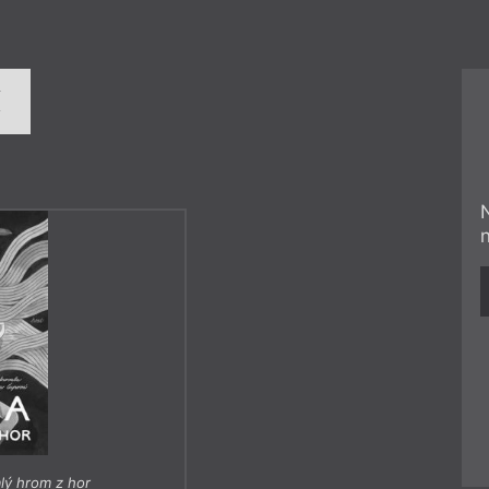
í
lý hrom z hor