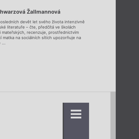
chwarzová Žallmannová
posledních devět let svého života intenzivně
ké literatuře – čte, předčítá ve školách
 i mateřských, recenzuje, prostřednictvím
čí matka na sociálních sítích upozorňuje na
 ...