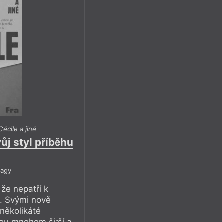
écile a jiné
ůj styl příběhu
Nagy
 že nepatří k
. Svými nově
několikáté
sou mnohem širší a