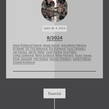
Vyšlo 18. 4. 2024
8/2024
Alena Šidáková Fialová
,
Alexej Sevruk
,
Anna Beata Háblová
,
Eli Beneš
,
Elli Tiliu Motýlová
,
Eva Kuchtová
,
Iryna Zahladko
,
Jan Horský
,
Jan M. Heller
,
Josef Kučera
,
Kino Peklo
,
Lenka Juráčková
,
Maria Siváková
,
Milan Pavlovič
,
Otylia Toboła
,
Pavel Janoušek
,
Petr Kučera
,
Vasilios Chaleplis
,
Vojtěch Němec
,
Zuzana Kultánová
Souvisí