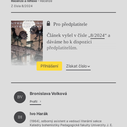
Recenze a reflexe
– Recenze
Z čísla 8/2024
Pro předplatitele
Článek vyšel v čísle „
8/2024
“ a
dáváme ho k dispozici
předplatitelům.
Přihlášení
Získat číslo
Chviličku.
Bronislava Volková
Načítá se.
BV
Profil
Ivo Harák
IH
(1964), odborný asistent a vedoucí literární sekce
Katedry bohemistiky Pedagogické fakulty Univerzity J. E.