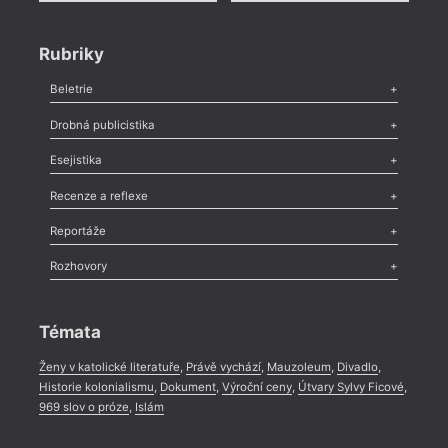
Rubriky
Beletrie
Poezie
,
Próza
,
Dokumenty
,
Drama
,
Celá rubrika
Drobná publicistika
Odlesk
,
Zasláno
,
Nezařazené
,
Novinky v Tvaru
,
Slovo
,
Výročí
,
Esejistika
Nekrolog
,
Glosa
,
Sloupek
,
Pozvánka
,
Literární soutěž
,
Komentář
,
Celá rubrika
Esej
,
Pádlo
,
Úvaha
,
Texty
,
Studie
,
Celá rubrika
Recenze a reflexe
Recenze
,
Dvakrát
,
Horké párky
,
969 slov o próze
,
Reportáže
Méně slov o próze
,
Celá rubrika
Literární zítřky
,
Reportáž
,
Literární život
,
Divadlo
,
Kritický ohlas
,
Rozhovory
Celá rubrika
Rozhovor
,
Anketa
,
Celá rubrika
Témata
Ženy v katolické literatuře
,
Právě vychází
,
Mauzoleum
,
Divadlo
,
Historie kolonialismu
,
Dokument
,
Výroční ceny
,
Útvary Sylvy Ficové
,
969 slov o próze
,
Islám