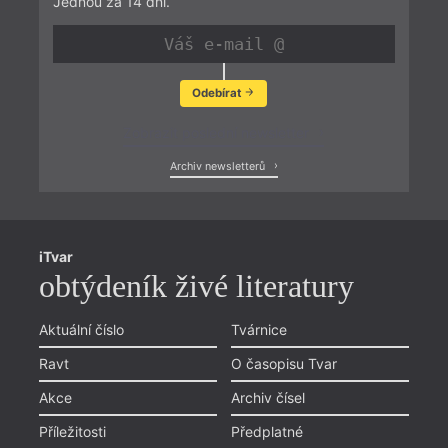
Jednou za 14 dní.
Odebírat
Zobrazit poslední newsletter
Archiv newsletterů
iTvar
obtýdeník živé literatury
Aktuální číslo
Tvárnice
Ravt
O časopisu Tvar
Akce
Archiv čísel
Příležitosti
Předplatné