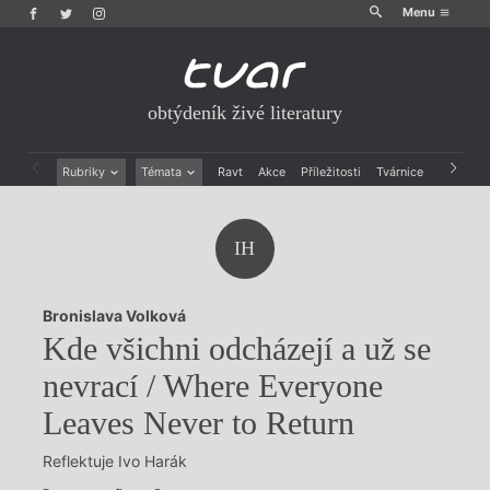
Menu
obtýdeník živé literatury
Rubriky
Témata
Ravt
Akce
Příležitosti
Tvárnice
Archiv
Beletrie
Ženy v katolické literatuře
Drobná publicistika
Právě vychází
IH
Esejistika
Mauzoleum
Recenze a reflexe
Divadlo
Reportáže
Historie kolonialismu
Bronislava Volková
Rozhovory
Dokument
Kde všichni odcházejí a už se
Výroční ceny
nevrací / Where Everyone
Leaves Never to Return
Reflektuje Ivo Harák