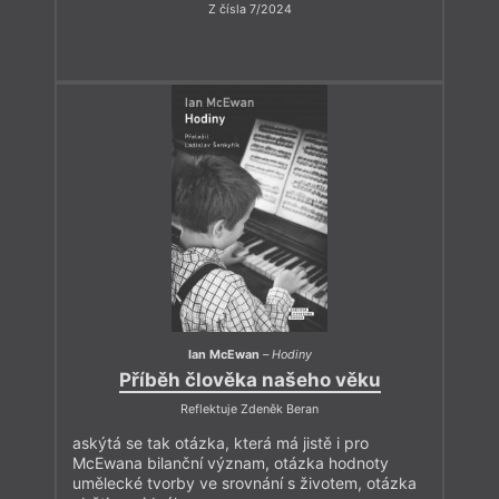
Z čísla 7/2024
Ian McEwan
–
Hodiny
Příběh člověka našeho věku
Reflektuje Zdeněk Beran
askýtá se tak otázka, která má jistě i pro
McEwana bilanční význam, otázka hodnoty
umělecké tvorby ve srovnání s životem, otázka