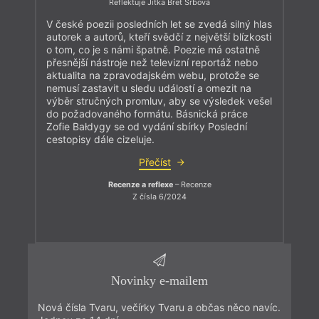
Reflektuje Jitka Bret Srbová
V české poezii posledních let se zvedá silný hlas
autorek a autorů, kteří svědčí z největší blízkosti
o tom, co je s námi špatně. Poezie má ostatně
přesnější nástroje než televizní reportáž nebo
aktualita na zpravodajském webu, protože se
nemusí zastavit u sledu událostí a omezit na
výběr stručných promluv, aby se výsledek vešel
do požadovaného formátu. Básnická práce
Zofie Bałdygy se od vydání sbírky Poslední
cestopisy dále cizeluje.
Přečíst
Recenze a reflexe
– Recenze
Z čísla 6/2024
Novinky e-mailem
Nová čísla Tvaru, večírky Tvaru a občas něco navíc.