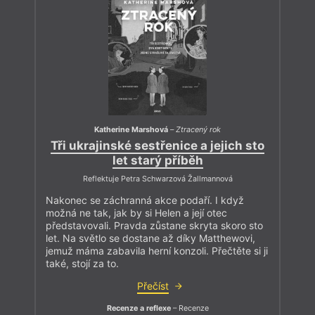
Katherine Marshová
–
Ztracený rok
Tři ukrajinské sestřenice a jejich sto
let starý příběh
Reflektuje Petra Schwarzová Žallmannová
Nakonec se záchranná akce podaří. I když
možná ne tak, jak by si Helen a její otec
představovali. Pravda zůstane skryta skoro sto
let. Na světlo se dostane až díky Matthewovi,
jemuž máma zabavila herní konzoli. Přečtěte si ji
také, stojí za to.
Přečíst
Recenze a reflexe
– Recenze